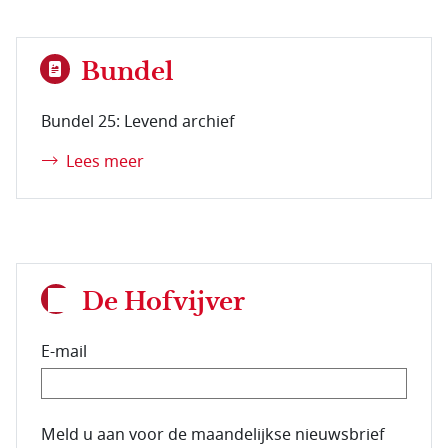
Bundel
Bundel 25: Levend archief
Lees meer
De Hofvijver
E-mail
E-mailadres van de abonnee.
Meld u aan voor de maandelijkse nieuwsbrief