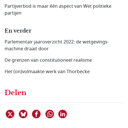
Partijverbod is maar één aspect van Wet politieke
partijen
En verder
Parlementair jaaroverzicht 2022: de wetgevings­
machine draait door
De grenzen van constitutioneel realisme
Het (on)volmaakte werk van Thorbecke
Delen
Deel dit item op X
Deel dit item op Bluesky
Deel dit item op Facebook
Deel dit item op Linkedin
Delen via WhatsApp