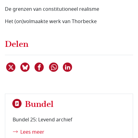
De grenzen van constitutioneel realisme
Het (on)volmaakte werk van Thorbecke
Delen
Deel dit item op X
Deel dit item op Bluesky
Deel dit item op Facebook
Deel dit item op Linkedin
Delen via WhatsApp
Bundel
Bundel 25: Levend archief
Lees meer