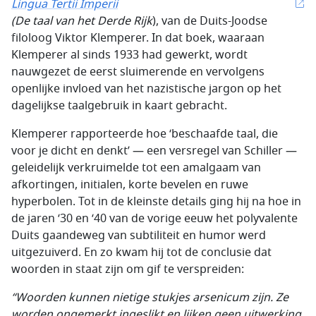
Lingua Tertii Imperii
(De taal van het Derde Rijk
), van de Duits-Joodse
filoloog Viktor Klemperer. In dat boek, waaraan
Klemperer al sinds 1933 had gewerkt, wordt
nauwgezet de eerst sluimerende en vervolgens
openlijke invloed van het nazistische jargon op het
dagelijkse taalgebruik in kaart gebracht.
Klemperer rapporteerde hoe ‘beschaafde taal, die
voor je dicht en denkt’ — een versregel van Schiller —
geleidelijk verkruimelde tot een amalgaam van
afkortingen, initialen, korte bevelen en ruwe
hyperbolen. Tot in de kleinste details ging hij na hoe in
de jaren ‘30 en ‘40 van de vorige eeuw het polyvalente
Duits gaandeweg van subtiliteit en humor werd
uitgezuiverd. En zo kwam hij tot de conclusie dat
woorden in staat zijn om gif te verspreiden:
“Woorden kunnen nietige stukjes arsenicum zijn. Ze
worden ongemerkt ingeslikt en lijken geen uitwerking