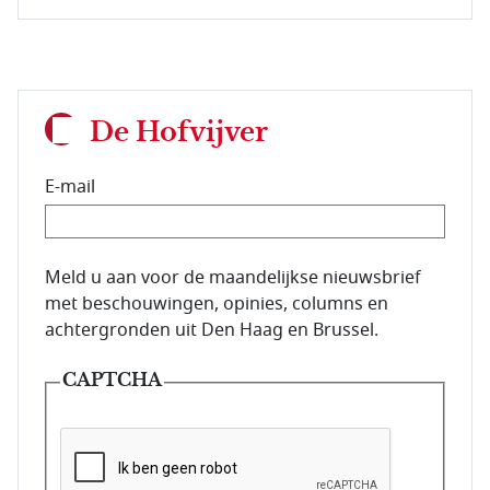
De Hofvijver
E-mail
E-mailadres van de abonnee.
Meld u aan voor de maandelijkse nieuwsbrief
met beschouwingen, opinies, columns en
achtergronden uit Den Haag en Brussel.
CAPTCHA