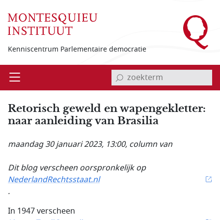
Overslaan en naar de inhoud gaan
Kenniscentrum Parlementaire democratie
invoerveld zoekterm
Open
Menu
Retorisch geweld en wapengekletter:
naar aanleiding van Brasilia
maandag 30 januari 2023, 13:00
, column van
Dit blog verscheen oorspronkelijk op
NederlandRechtsstaat.nl
.
In 1947 verscheen