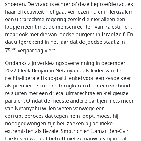
snoeren. De vraag is echter of deze beproefde tactiek
haar effectiviteit niet gaat verliezen nu er in Jeruzalem
een ultrarechtse regering zetelt die niet alleen een
loopje neemt met de mensenrechten van Palestijnen,
maar ook met die van Joodse burgers in Israël zelf. En
dat uitgerekend in het jaar dat de Joodse staat zijn
ste
75
verjaardag viert.
Ondanks zijn verkiezingsoverwinning in december
2022 bleek Benjamin Netanyahu als leider van de
rechts-liberale Likud-partij enkel voor een zesde keer
als premier te kunnen terugkeren door een verbond
te sluiten met een drietal ultrarechtse en -religieuze
partijen. Omdat de meeste andere partijen niets meer
van Netanyahu willen weten vanwege een
corruptieproces dat tegen hem loopt, moest hij
noodgedwongen zijn heil zoeken bij politieke
extremisten als Bezalel Smotrich en Itamar Ben-Gvir.
Die kijken wat dat betreft niet zo nauw als zij in ruil