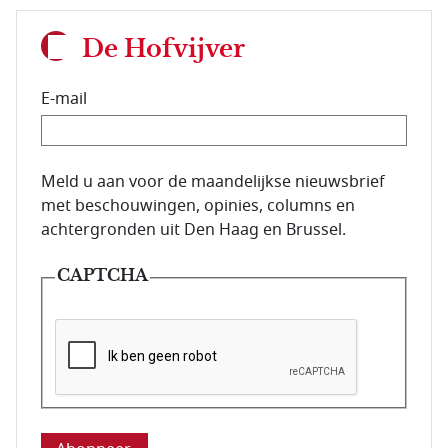
De Hofvijver
E-mail
E-mailadres van de abonnee.
Meld u aan voor de maandelijkse nieuwsbrief
met beschouwingen, opinies, columns en
achtergronden uit Den Haag en Brussel.
CAPTCHA
Deze vraag is om te controleren dat u een mens be