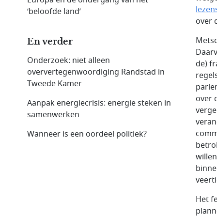
lezen
‘beloofde land’
over 
Metso
En verder
Daarv
Onderzoek: niet alleen
de) f
oververtegenwoordiging Randstad in
regel
Tweede Kamer
parle
over 
Aanpak energiecrisis: energie steken in
verge
samenwerken
veran
commi
Wanneer is een oordeel politiek?
betro
willen
binne
veert
Het f
plann