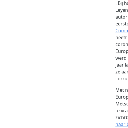
. Bij
Leyen
autor
eerst
Commi
heeft 
coron
Europ
werd 
jaar 
ze aa
corru
Met n
Europ
Metso
te vr
zichtb
haar 