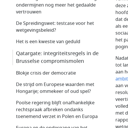
ondermijnen nog meer het gedaalde
deze 
vertrouwen
hoofd
dat d
De Spreidingswet: testcase voor het
als e
wetgevingsbeleid?
socia
het p
Het is een kwestie van geduld
pogin
Qatargate: integriteitsregels in de
Nadat
Brusselse compromis­molen
tot l
aan h
Blokje crisis der democratie
ambit
De strijd om Europese waarden met
aan v
Hongarije; ommekeer of oud spel?
resol
veert
Poolse regering blijft onafhankelijke
volle
rechtspraak afbreken ondanks
met d
toenemend verzet in Polen en Europa
rappo
wetge
Europa en de ondergang van het