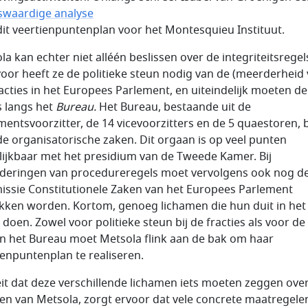
swaardige analyse
dit veertienpuntenplan voor het Montesquieu Instituut.
la kan echter niet alléén beslissen over de integriteitsregel
oor heeft ze de politieke steun nodig van de (meerderheid
racties in het Europees Parlement, en uiteindelijk moeten de
s langs het
Bureau.
Het Bureau, bestaande uit de
mentsvoorzitter, de 14 vicevoorzitters en de 5 quaestoren, b
de organisatorische zaken. Dit orgaan is op veel punten
lijkbaar met het presidium van de Tweede Kamer. Bij
deringen van procedureregels moet vervolgens ook nog d
ssie Constitutionele Zaken van het Europees Parlement
kken worden. Kortom, genoeg lichamen die hun duit in het
 doen. Zowel voor politieke steun bij de fracties als voor de
n het Bureau moet Metsola flink aan de bak om haar
ienpuntenplan te realiseren.
eit dat deze verschillende lichamen iets moeten zeggen ove
en van Metsola, zorgt ervoor dat vele concrete maatregele