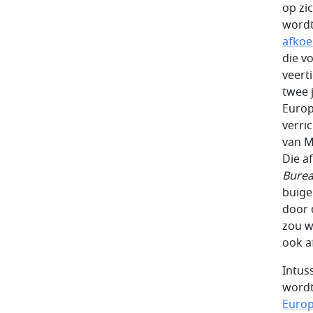
op zi
wordt
afkoe
die v
veert
twee 
Europ
verri
van M
Die a
Bure
buige
door 
zou w
ook a
Intus
wordt
Euro