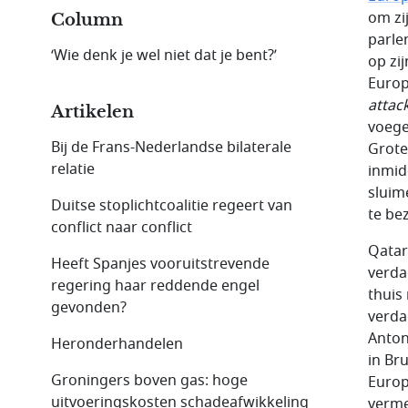
om zi
Column
parle
‘Wie denk je wel niet dat je bent?’
op zi
Europ
attac
Artikelen
voege
Bij de Frans-Nederlandse bilaterale
Grote
relatie
inmid
sluim
Duitse stoplichtcoalitie regeert van
te be
conflict naar conflict
Qatar
Heeft Spanjes vooruitstrevende
verda
regering haar reddende engel
thuis
gevonden?
verda
Anton
Heronderhandelen
in Br
Groningers boven gas: hoge
Europ
uitvoeringskosten schadeafwikkeling
verme