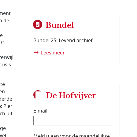
ement
n de
Bundel
te
Bundel 25: Levend archief
t
.’
Lees meer
erwijl
risis
ste
ten
De Hofvijver
 derde
: Pier
E-mail
ch uit
ege
wel
E-mailadres van de abonnee.
Meld u aan voor de maandelijkse