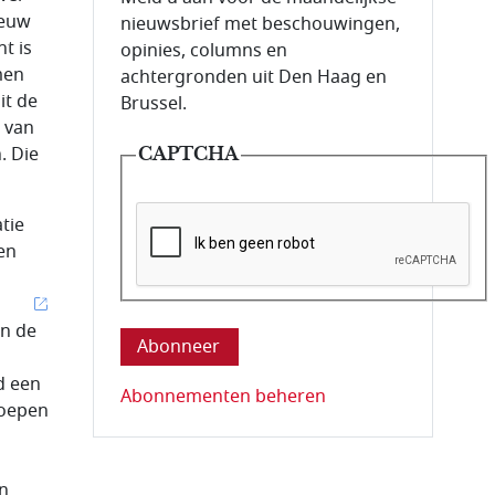
ieuw
nieuwsbrief met beschouwingen,
t is
opinies, columns en
men
achtergronden uit Den Haag en
it de
Brussel.
 van
. Die
CAPTCHA
tie
en
Deze vraag is om te controleren dat u ee
an de
d een
Abonnementen beheren
roepen
en