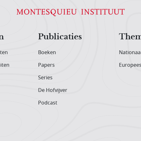
n
Publicaties
Them
iten
Boeken
Nationaa
iten
Papers
Europee
Series
De Hofvijver
Podcast