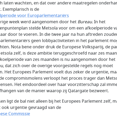
ch laten wachten, en dat over andere maatregelen onderha
. Exemplarisch is de
lperiode voor Europarlementariërs
orige week werd aangenomen door het
Bureau.
In het
ienpuntenplan stelde Metsola voor om een afkoelperiode v
jaar door te voeren. In die twee jaar na hun aftreden zoude
arlementariërs geen lobbyactiviteiten in het parlement m
chten. Nota bene onder druk de Europese Volkspartij, de par
etsola zelf, is deze ambitie teruggeschroefd naar zes maa
fkoelperiode van zes maanden is nu aangenomen door het
au
, dat zich over de overige voorgestelde regels nog moet
n. Het Europees Parlement voelt dus zeker de urgentie, ma
de compromismolens verloopt het proces trager dan Mets
ensen. Het eindoordeel over haar voorzitterschap zal imm
fhangen van de manier waarop zij
Qatargate
bezweert.
sen ligt de bal niet alleen bij het Europees Parlement zelf, 
 ook urgentie gevraagd van de
pese Commissie