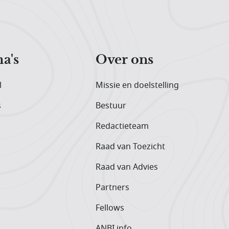
a's
Over ons
l
Missie en doelstelling
s
Bestuur
Redactieteam
Raad van Toezicht
Raad van Advies
Partners
Fellows
ANBI info