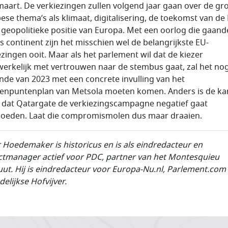
maart. De verkiezingen zullen volgend jaar gaan over de gr
ese thema’s als klimaat, digitalisering, de toekomst van de
 geopolitieke positie van Europa. Met een oorlog die gaande
s continent zijn het misschien wel de belangrijkste EU-
ezingen ooit. Maar als het parlement wil dat de kiezer
erkelijk met vertrouwen naar de stembus gaat, zal het no
inde van 2023 met een concrete invulling van het
ienpuntenplan van Metsola moeten komen. Anders is de ka
 dat
Qatargate
de verkiezingscampagne negatief gaat
loeden. Laat die compromismolen dus maar draaien.
 Hoedemaker is historicus en is als eindredacteur en
ctmanager actief voor PDC, partner van het Montesquieu
tuut. Hij is eindredacteur voor Europa-Nu.nl, Parlement.com
elijkse Hofvijver.