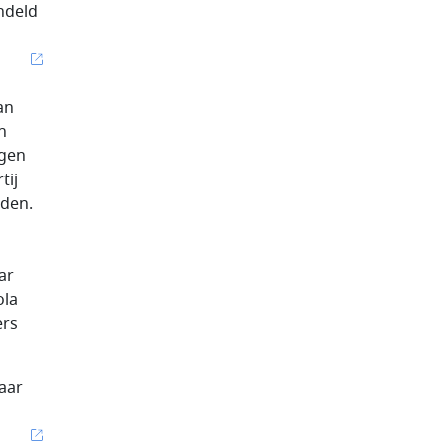
ndeld
an
n
ogen
tij
nden.
ar
ola
ers
maar