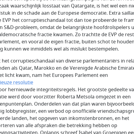
zaak waarschijnlijk losstaat van
Qatargate
, is het wel een n
stuk in de schade aan de Europese democratie. Extra saillan
e EVP het corruptieschandaal tot dan toe probeerde te
fra
en S&D-probleem, omdat de belangrijkste hoofdrolspelers u
aldemocratische fractie kwamen. Zo trachtte de EVP de rest
arlement, en vooral de eigen fractie, buiten schot te houden
g kunnen we inmiddels wel als mislukt bestempelen.
 het corruptieschandaal van diverse parlementariërs in rela
anden als Qatar, Marokko en de Verenigde Arabische Emirat
et licht kwam, nam het Europees Parlement een
ieuze resolutie
oor hernieuwde integriteitsregels. Het grootste gedeelte v
utie werd door voorzitter Roberta Metsola omgezet in een
ienpuntenplan. Onderdelen van dat plan waren bijvoorbeel
dig lobbyregister, een verbod op onofficiële vriendschapsg
erde landen, het opgeven van inkomstenbronnen, en het
rteren van alle afspraken die betrekking hebben op
vingsactiviteiten. Onlangs schreef Isabel van Groenigen e