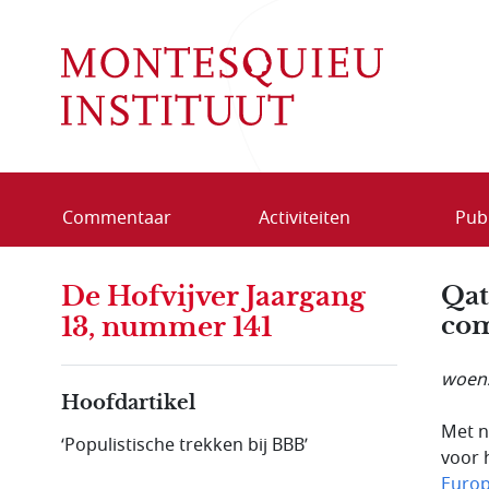
Overslaan en naar de inhoud gaan
Commentaar
Activiteiten
Publ
De Hofvijver Jaargang
Qat
com
13, nummer 141
woens
Hoofdartikel
Met n
‘Populistische trekken bij BBB’
voor 
Europ