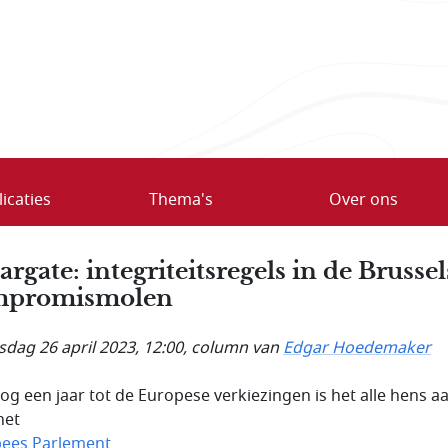
icaties
Thema's
Over ons
argate: integriteitsregels in de Brussel
promis­molen
dag 26 april 2023, 12:00
, column van
Edgar Hoedemaker
og een jaar tot de Europese verkiezingen is het alle hens a
het
ees Parlement