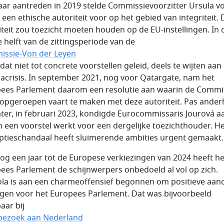
 haar aantreden in 2019 stelde Commissievoorzitter Ursula v
 een ethische autoriteit voor op het gebied van integriteit.
iteit zou toezicht moeten houden op de EU-instellingen. In 
e helft van de zittingsperiode van de
ssie-Von der Leyen
dat niet tot concrete voorstellen geleid, deels te wijten aan
acrisis. In september 2021, nog voor
Qatargate
, nam het
ees Parlement daarom een resolutie aan waarin de Commi
opgeroepen vaart te maken met deze autoriteit. Pas ander
later, in februari 2023, kondigde Eurocommissaris Jourová a
n een voorstel werkt voor een dergelijke toezichthouder. H
ptieschandaal heeft sluimerende ambities urgent gemaakt.
og een jaar tot de Europese verkiezingen van 2024 heeft he
ees Parlement de schijnwerpers onbedoeld al vol op zich.
la is aan een charmeoffensief begonnen om positieve aan
agen voor het Europees Parlement. Dat was bijvoorbeeld
aar bij
bezoek aan Nederland