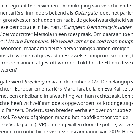
jn integriteit te herwinnen. De omkoping van verschillende
mentariërs, inmiddels bekend als
Qatargate
, doet het parl
jn grondvesten schudden en raakt de geloofwaardigheid va
ese democratie in het hart. ‘
European Democracy is under
k
’ zei voorzitter Metsola in een toespraak. Om daaraan toe 
n: ‘
We are Europeans. We would rather be cold than bough
 woorden, maar ambitieuze hervormingsplannen dreigen
dels te worden afgezwakt in Brusselse compromismolens, t
erende plannen afgestoft worden. Lukt het de EU om deze c
zweren?
gate
werd
breaking news
in december 2022. De belangrijk
chten, Europarlementariërs Marc Tarabella en Eva Kaili, zit
 met een enkelband in afwachting van hun rechtszaak. Een
chte heeft zichzelf inmiddels opgeworpen tot kroongetuige
io Panzeri. Ondertussen breiden verhalen over corruptie zi
ussel. Zo werd afgelopen maand het hoofdkantoor van de
ese Volkspartij (EVP) binnengevallen door de politie, vanw
ende corruptie bij de verkiezingscampagne van 2019. Hoe