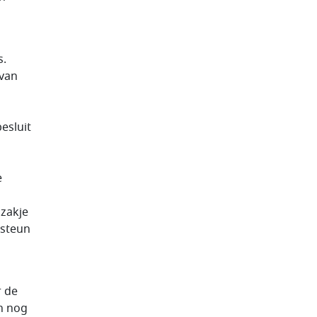
s.
 van
esluit
e
 zakje
 steun
r de
n nog