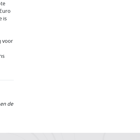
ote
 Euro
 is
g voor
ns
 en de