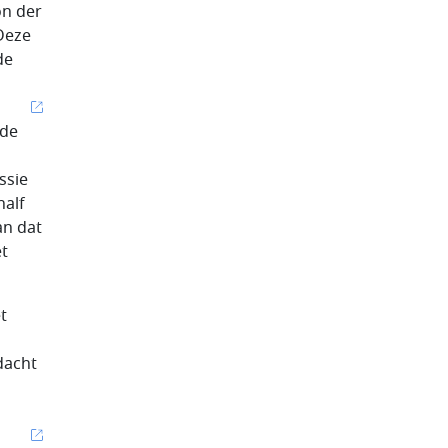
on der
 Deze
de
 de
ssie
half
an dat
et
t
dacht