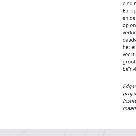
eind 
Europ
en de
op on
verki
daadw
het e
veert
groot
beïnv
Edgar
proje
Insti
maand