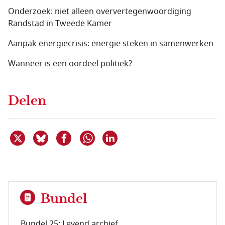
Onderzoek: niet alleen oververtegenwoordiging
Randstad in Tweede Kamer
Aanpak energiecrisis: energie steken in samenwerken
Wanneer is een oordeel politiek?
Delen
Deel dit item op X
Deel dit item op Bluesky
Deel dit item op Facebook
Deel dit item op Linkedin
Delen via WhatsApp
Bundel
Bundel 25: Levend archief