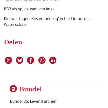
BBB als splijtzwam van links
Kieswet tegen ‘Kiezersbedrog’ in het Limburgse
Waterschap
Delen
Deel dit item op X
Deel dit item op Bluesky
Deel dit item op Facebook
Deel dit item op Linkedin
Delen via WhatsApp
Bundel
Bundel 25: Levend archief