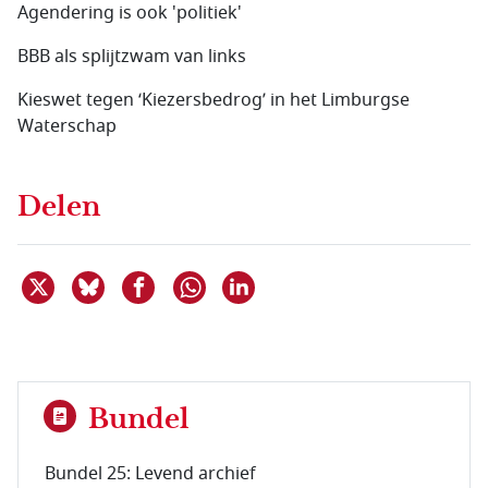
Agendering is ook 'politiek'
BBB als splijtzwam van links
Kieswet tegen ‘Kiezersbedrog’ in het Limburgse
Waterschap
Delen
Deel dit item op X
Deel dit item op Bluesky
Deel dit item op Facebook
Deel dit item op Linkedin
Delen via WhatsApp
Bundel
Bundel 25: Levend archief