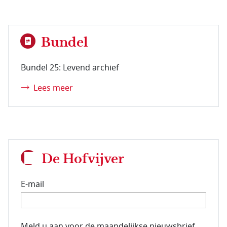
Bundel
Bundel 25: Levend archief
Lees meer
De Hofvijver
E-mail
E-mailadres van de abonnee.
Meld u aan voor de maandelijkse nieuwsbrief