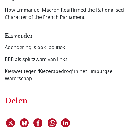
How Emmanuel Macron Reaffirmed the Rationalised
Character of the French Parliament
En verder
Agendering is ook 'politiek'
BBB als splijtzwam van links
Kieswet tegen ‘Kiezersbedrog’ in het Limburgse
Waterschap
Delen
Deel dit item op X
Deel dit item op Bluesky
Deel dit item op Facebook
Deel dit item op Linkedin
Delen via WhatsApp