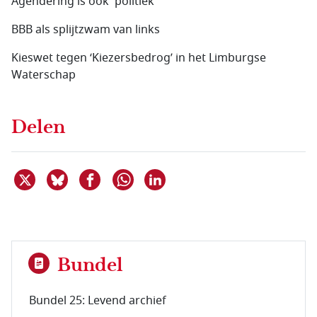
Agendering is ook 'politiek'
BBB als splijtzwam van links
Kieswet tegen ‘Kiezersbedrog’ in het Limburgse
Waterschap
Delen
Deel dit item op X
Deel dit item op Bluesky
Deel dit item op Facebook
Deel dit item op Linkedin
Delen via WhatsApp
Bundel
Bundel 25: Levend archief