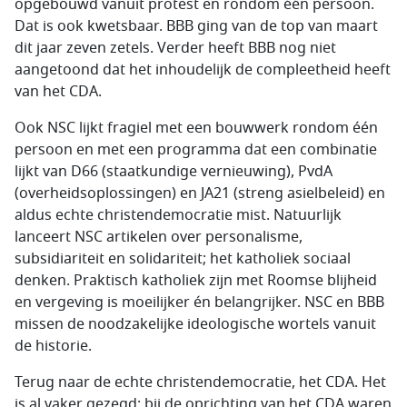
opgebouwd vanuit protest en rondom één persoon.
Dat is ook kwetsbaar. BBB ging van de top van maart
dit jaar zeven zetels. Verder heeft BBB nog niet
aangetoond dat het inhoudelijk de compleetheid heeft
van het CDA.
Ook NSC lijkt fragiel met een bouwwerk rondom één
persoon en met een programma dat een combinatie
lijkt van D66 (staatkundige vernieuwing), PvdA
(overheidsoplossingen) en JA21 (streng asielbeleid) en
aldus echte christendemocratie mist. Natuurlijk
lanceert NSC artikelen over personalisme,
subsidiariteit en solidariteit; het katholiek sociaal
denken. Praktisch katholiek zijn met Roomse blijheid
en vergeving is moeilijker én belangrijker. NSC en BBB
missen de noodzakelijke ideologische wortels vanuit
de historie.
Terug naar de echte christendemocratie, het CDA. Het
is al vaker gezegd: bij de oprichting van het CDA waren