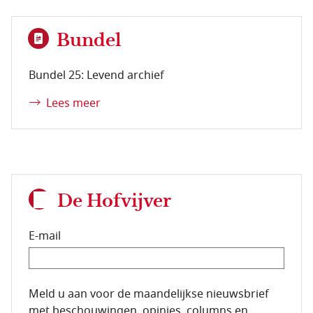
Bundel
Bundel 25: Levend archief
Lees meer
De Hofvijver
E-mail
E-mailadres van de abonnee.
Meld u aan voor de maandelijkse nieuwsbrief
met beschouwingen, opinies, columns en