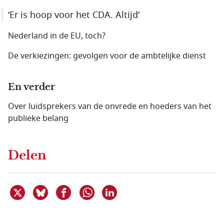
‘Er is hoop voor het CDA. Altijd’
Nederland in de EU, toch?
De verkiezingen: gevolgen voor de ambtelijke dienst
En verder
Over luidsprekers van de onvrede en hoeders van het
publieke belang
Delen
Deel dit item op X
Deel dit item op Bluesky
Deel dit item op Facebook
Deel dit item op Linkedin
Delen via WhatsApp