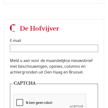
De Hofvijver
E-mail
E-mailadres van de abonnee.
Meld u aan voor de maandelijkse nieuwsbrief
met beschouwingen, opinies, columns en
achtergronden uit Den Haag en Brussel.
CAPTCHA