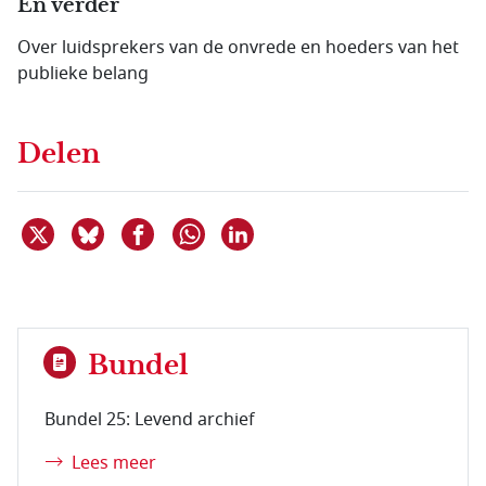
En verder
Over luidsprekers van de onvrede en hoeders van het
publieke belang
Delen
Deel dit item op X
Deel dit item op Bluesky
Deel dit item op Facebook
Deel dit item op Linkedin
Delen via WhatsApp
Bundel
Bundel 25: Levend archief
Lees meer