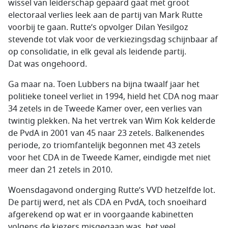
wissel van leiderschap gepaard gaat met groot
electoraal verlies leek aan de partij van Mark Rutte
voorbij te gaan. Rutte’s opvolger Dilan Yesilgoz
stevende tot vlak voor de verkiezingsdag schijnbaar af
op consolidatie, in elk geval als leidende partij.
Dat was ongehoord.
Ga maar na. Toen Lubbers na bijna twaalf jaar het
politieke toneel verliet in 1994, hield het CDA nog maar
34 zetels in de Tweede Kamer over, een verlies van
twintig plekken. Na het vertrek van Wim Kok kelderde
de PvdA in 2001 van 45 naar 23 zetels. Balkenendes
periode, zo triomfantelijk begonnen met 43 zetels
voor het CDA in de Tweede Kamer, eindigde met niet
meer dan 21 zetels in 2010.
Woensdagavond onderging Rutte’s VVD hetzelfde lot.
De partij werd, net als CDA en PvdA, toch snoeihard
afgerekend op wat er in voorgaande kabinetten
volgens de kiezers misgegaan was, het veel