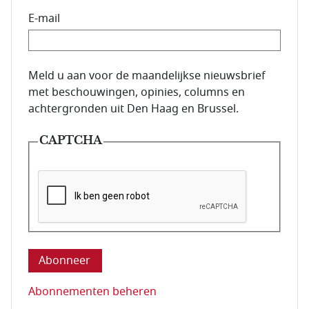
E-mail
E-mailadres van de abonnee.
Meld u aan voor de maandelijkse nieuwsbrief
met beschouwingen, opinies, columns en
achtergronden uit Den Haag en Brussel.
CAPTCHA
Deze vraag is om te controleren dat u een mens be
Abonnementen beheren