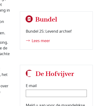
et
ang in
Bundel
kon
Bundel 25: Levend archief
en.
Lees meer
sing.
e de
dachte
t
De Hofvijver
, het
E-mail
 over
n
E-mailadres van de abonnee.
Meld u aan voor de maandelijkse