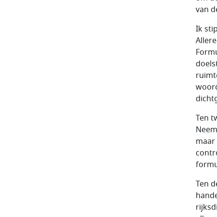
van d
Ik sti
Aller
Formu
doelst
ruimt
woord
dicht
Ten t
Neem 
maar 
contr
formu
Ten d
handel
rijks