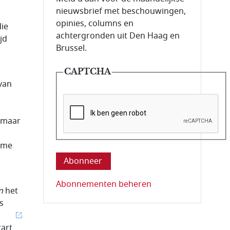
nieuwsbrief met beschouwingen,
opinies, columns en
die
achtergronden uit Den Haag en
jd
Brussel.
CAPTCHA
van
, maar
n
Deze vraag is om te controleren dat u ee
ame
Abonnementen beheren
n
het
s
tart