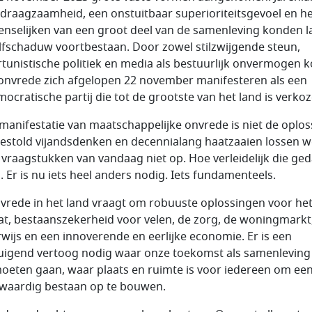
draagzaamheid, een onstuitbaar superioriteitsgevoel en h
nselijken van een groot deel van de samenleving konden l
lfschaduw voortbestaan. Door zowel stilzwijgende steun,
tunistische politiek en media als bestuurlijk onvermogen 
onvrede zich afgelopen 22 november manifesteren als een
ocratische partij die tot de grootste van het land is verkoz
manifestatie van maatschappelijke onvrede is niet de oplos
estold vijandsdenken en decennialang haatzaaien lossen w
 vraagstukken van vandaag niet op. Hoe verleidelijk die ge
. Er is nu iets heel anders nodig. Iets fundamenteels.
vrede in het land vraagt om robuuste oplossingen voor he
at, bestaanszekerheid voor velen, de zorg, de woningmarkt
wijs en een innoverende en eerlijke economie. Er is een
uigend vertoog nodig waar onze toekomst als samenleving
oeten gaan, waar plaats en ruimte is voor iedereen om ee
aardig bestaan op te bouwen.