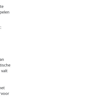
te
spelen
:
aan
tische
 valt
het
rvoor