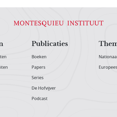
n
Publicaties
Them
iten
Boeken
Nationaa
iten
Papers
Europee
Series
De Hofvijver
Podcast