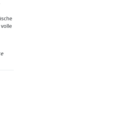
e
ische
 volle
ke