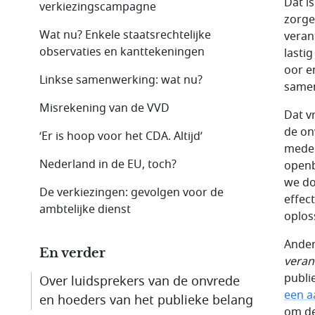
Dát i
verkiezingscampagne
zorge
Wat nu? Enkele staatsrechtelijke
veran
observaties en kanttekeningen
lastig
oor e
Linkse samenwerking: wat nu?
samen
Misrekening van de VVD
Dat v
de on
‘Er is hoop voor het CDA. Altijd’
medem
Nederland in de EU, toch?
openb
we do
De verkiezingen: gevolgen voor de
effec
ambtelijke dienst
oplos
Ander
En verder
veran
publi
Over luidsprekers van de onvrede
een a
en hoeders van het publieke belang
om de