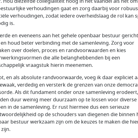
. Hou diezelfde collegialiteit hoog in het vaandel als het om
bestuurlijke verhoudingen gaat en zorg daarbij voor robuus
ciële verhoudingen, zodat iedere overheidslaag de rol kan 
dig is.
ierde en eveneens aan het gehele openbaar bestuur gericht
en houd beter verbinding met de samenleving. Zorg voor
aken over doelen, proces en randvoorwaarden en kies
werkingsvormen die alle belanghebbenden bij een
chappelijk vraagstuk hierin meenemen.
lot, en als absolute randvoorwaarde, voeg ik daar expliciet 
bewaak, verdedig en versterk de grenzen van onze democra
sorde. Als dit fundament onder onze samenleving erodeert,
 den duur weinig meer duurzaam op te lossen voor diverse
en in de samenleving. Er rust hiermee dus een serieuze
twoordelijkheid op de schouders van diegenen die binnen 
aar bestuur werkzaam zijn om de keuzes te maken die hie
zijn.