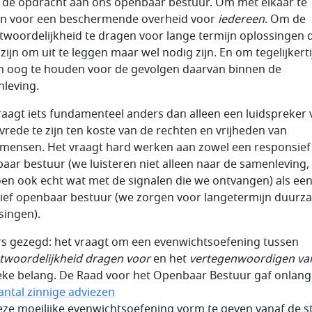
s de opdracht aan ons openbaar bestuur. Om met elkaar te
n voor een beschermende overheid voor
iedereen
. Om de
twoordelijkheid te dragen voor lange termijn oplossingen 
 zijn om uit te leggen maar wel nodig zijn. En om tegelijkerti
n oog te houden voor de gevolgen daarvan binnen de
leving.
raagt iets fundamenteel anders dan alleen een luidspreker 
vrede te zijn ten koste van de rechten en vrijheden van
ensen. Het vraagt hard werken aan zowel een responsief
aar bestuur (we luisteren niet alleen naar de samenleving
en ook echt wat met de signalen die we ontvangen) als ee
tief openbaar bestuur (we zorgen voor langetermijn duurz
singen).
s gezegd: het vraagt om een evenwichtsoefening tussen
twoordelijkheid dragen voor
en het
vertegenwoordigen va
eke belang. De Raad voor het Openbaar Bestuur gaf onlang
antal zinnige adviezen
ze moeilijke evenwichtsoefening vorm te geven vanaf de s