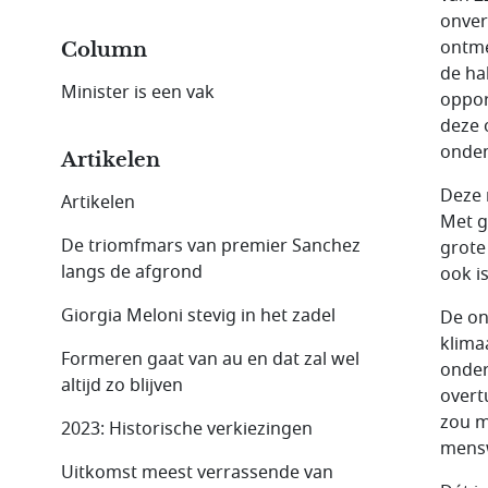
onver
ontme
Column
de ha
Minister is een vak
oppor
deze 
ondem
Artikelen
Deze 
Artikelen
Met g
De triomfmars van premier Sanchez
grote
langs de afgrond
ook is
Giorgia Meloni stevig in het zadel
De on
klima
Formeren gaat van au en dat zal wel
onder
altijd zo blijven
overt
zou m
2023: Historische verkiezingen
mensw
Uitkomst meest verrassende van