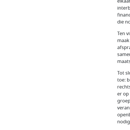
elkaar
inter
finan
die no
Ten v
maak 
afspr
samen
maats
Tot s
toe: 
recht
er op
groep
veran
openb
nodig 