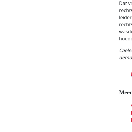
Dat v
recht
leide
recht
wasdo
hoede
Caele
democ
Meer