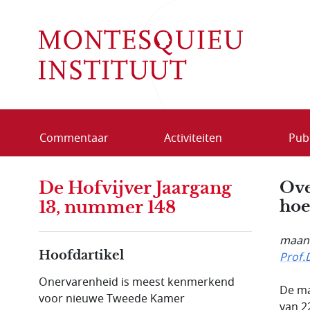
Overslaan en naar de inhoud gaan
Commentaar
Activiteiten
Publ
De Hofvijver Jaargang
Ove
hoe
13, nummer 148
maand
Hoofdartikel
Prof.
Onervarenheid is meest kenmerkend
De ma
voor nieuwe Tweede Kamer
van 2