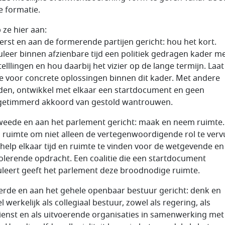
e formatie.
p ze hier aan:
eerst en aan de formerende partijen gericht: hou het kort.
leer binnen afzienbare tijd een politiek gedragen kader m
elllingen en hou daarbij het vizier op de lange termijn. Laat
e voor concrete oplossingen binnen dit kader. Met andere
en, ontwikkel met elkaar een startdocument en geen
getimmerd akkoord van gestold wantrouwen.
weede en aan het parlement gericht: maak en neem ruimte.
ruimte om niet alleen de vertegenwoordigende rol te verv
help elkaar tijd en ruimte te vinden voor de wetgevende en
olerende opdracht. Een coalitie die een startdocument
leert geeft het parlement deze broodnodige ruimte.
erde en aan het gehele openbaar bestuur gericht: denk en
 werkelijk als collegiaal bestuur, zowel als regering, als
dienst en als uitvoerende organisaties in samenwerking met