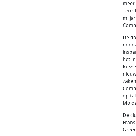
meer 
- en 
milja
Commi
De do
noodz
inspa
het i
Russi
nieuw
zaken
Commi
op ta
Molda
De cl
Frans
Green