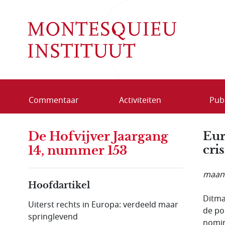
Overslaan en naar de inhoud gaan
Commentaar
Activiteiten
Publ
De Hofvijver Jaargang
Eur
cri
14, nummer 153
maand
Hoofdartikel
Ditma
Uiterst rechts in Europa: verdeeld maar
de po
springlevend
nomin