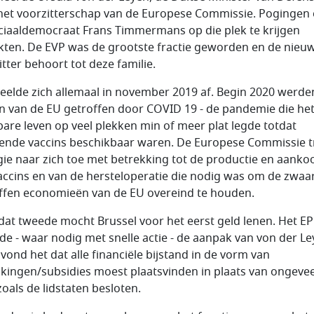
het voorzitterschap van de Europese Commissie. Pogingen
ciaaldemocraat Frans Timmermans op die plek te krijgen
kten. De EVP was de grootste fractie geworden en de nieu
itter behoort tot deze familie.
peelde zich allemaal in november 2019 af. Begin 2020 werde
n van de EU getroffen door COVID 19 - de pandemie die he
are leven op veel plekken min of meer plat legde totdat
ende vaccins beschikbaar waren. De Europese Commissie t
gie naar zich toe met betrekking tot de productie en aanko
accins en van de hersteloperatie die nodig was om de zwaa
ffen economieën van de EU overeind te houden.
dat tweede mocht Brussel voor het eerst geld lenen. Het EP
de - waar nodig met snelle actie - de aanpak van von der L
l vond het dat alle financiële bijstand in de vorm van
kingen/subsidies moest plaatsvinden in plaats van ongeve
zoals de lidstaten besloten.