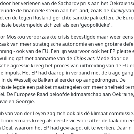
door het verlenen van de Sacharov prijs aan het Oekraïens
steunde de financiële steun aan het land, zoals de
facility
van
rd, en de tegen Rusland gerichte sanctie pakketten. De Eur
ssie bestempelde zich zelf als een ‘geopolitieke’ .
or Moskou veroorzaakte crisis bevestigde maar weer eens
aak van meer strategische autonomie en een grotere defe
nning - ook van de EU. Een lijn waarvoor ook het EP pleitte 
nvulling gaf met aanname van de
Chips act
. Mede door de
sche agressie kreeg het proces van uitbreiding van de EU e
e impuls. Het EP had daarop in verband met de trage gang
 in de Westelijke Balkan al eerder op aangedrongen. De
ssie legde een pakket maatregelen om meer snelheid te
fel. De Europese Raad beloofde lidmaatschap aan Oekraïne
vië en Georgië.
ub van von der Leyen zag zich ook als dé klimaat commissie
 Timmermans kreeg als eerste vicevoorzitter de taak om e
 Deal, waarom het EP had gevraagd, uit te werken. Daarin