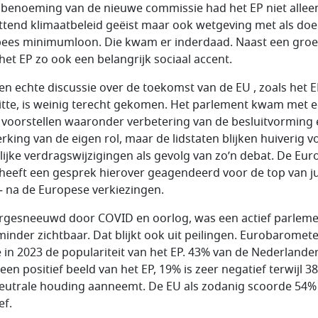
e benoeming van de nieuwe commissie had het EP niet allee
tend klimaatbeleid geëist maar ook wetgeving met als doe
ees minimumloon. Die kwam er inderdaad. Naast een gro
 het EP zo ook een belangrijk sociaal accent.
en echte discussie over de toekomst van de EU , zoals het 
itte, is weinig terecht gekomen. Het parlement kwam met 
 voorstellen waaronder verbetering van de besluitvorming
erking van de eigen rol, maar de lidstaten blijken huiverig v
ijke verdragswijzigingen als gevolg van zo’n debat. De Eur
heeft een gesprek hierover geagendeerd voor de top van j
– na de Europese verkiezingen.
gesneeuwd door COVID en oorlog, was een actief parlem
minder zichtbaar. Dat blijkt ook uit peilingen. Eurobaromet
e in 2023 de populariteit van het EP. 43% van de Nederlande
een positief beeld van het EP, 19% is zeer negatief terwijl 3
eutrale houding aanneemt. De EU als zodanig scoorde 54%
ef.