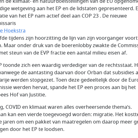
n de klimaat- en natuurdoelstellingen van de EU opgenom
dige wetgeving aan het EP en de lidstaten gepresenteerd. 
atie van het EP nam actief deel aan COP 23 . De nieuwe
ssaris
e Hoekstra
de tijdens zijn hoorzitting de lijn van zijn voorganger voort
n. Maar onder druk van de boerenlobby zwakte de Commiss
met steun van de EVP fractie een aantal milieu eisen af.
P toonde zich een waardig verdediger van de rechtsstaat. H
 vanwege de aantasting daarvan door Orban dat subsidies 
rije werden stopgezet. Toen deze gedeeltelijk door de Eu
ssie werden hervat, spande het EP een proces aan bij het
ees Hof van Justitie.
g, COVID en klimaat waren alles overheersende thema’s.
an kan een vierde toegevoegd worden: migratie. Het kostt
e jaren om een pakket van maatregelen om daarop meer g
ijgen door het EP te loodsen.