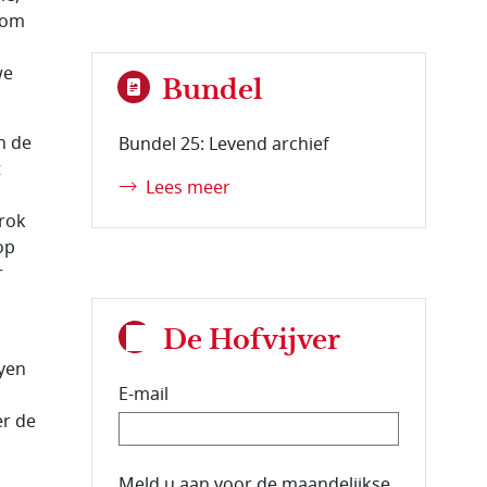
 om
we
Bundel
n de
Bundel 25: Levend archief
t
Lees meer
rok
op
r
De Hofvijver
eyen
E-mail
er de
E-mailadres van de abonnee.
Meld u aan voor de maandelijkse