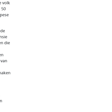
e volk
 50
opese
 de
nsie
en die
en
 van
 maken
,
.
en