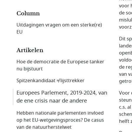
voor 
de so
Column
mislu
Uitdagingen vragen om een sterke(re)
voorz
EU
Dit s
lande
Artikelen
openb
voldo
Hoe de democratie de Europese tanker
de re
nu bijstuurt
van v
Spitzenkandidaat ≠ lijsttrekker
getro
Europees Parlement, 2019-2024, van
Voor 
steun
de ene crisis naar de andere
c.s. a
Hebben nationale parlementen invloed
schen
op het EU-wetgevings­proces? De casus
helft 
van de natuur­herstelwet