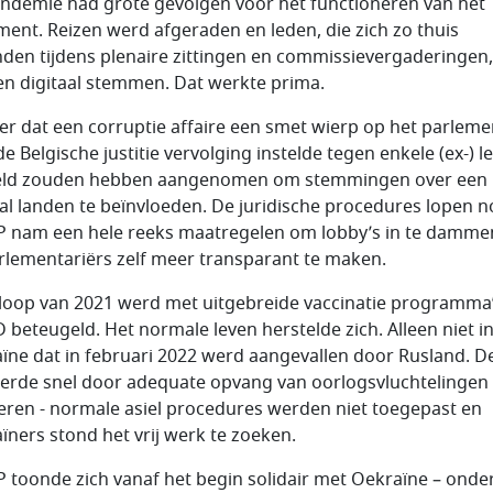
ndemie had grote gevolgen voor het functioneren van het
ment. Reizen werd afgeraden en leden, die zich zo thuis
den tijdens plenaire zittingen en commissievergaderingen,
n digitaal stemmen. Dat werkte prima.
r dat een corruptie affaire een smet wierp op het parleme
de Belgische justitie vervolging instelde tegen enkele (ex-) l
eld zouden hebben aangenomen om stemmingen over een
al landen te beïnvloeden. De juridische procedures lopen n
P nam een hele reeks maatregelen om lobby’s in te damme
rlementariërs zelf meer transparant te maken.
 loop van 2021 werd met uitgebreide vaccinatie programma
 beteugeld. Het normale leven herstelde zich. Alleen niet i
ïne dat in februari 2022 werd aangevallen door Rusland. D
erde snel door adequate opvang van oorlogsvluchtelingen 
iteren - normale asiel procedures werden niet toegepast en
ïners stond het vrij werk te zoeken.
P toonde zich vanaf het begin solidair met Oekraïne – onde