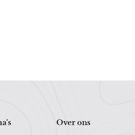
a's
Over ons