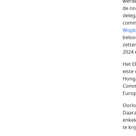
werde
de no
deleg
commi
Wopk
beloof
zette
2024 
Het E
eiste
Honga
Commi
Europ
Oorlo
Daara
enkel
te kr