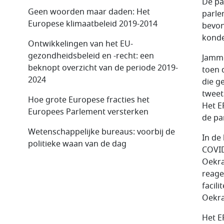
De pa
Geen woorden maar daden: Het
parle
Europese klimaatbeleid 2019-2014
bevon
konde
Ontwikkelingen van het EU-
gezondheidsbeleid en -recht: een
Jamme
beknopt overzicht van de periode 2019-
toen 
2024
die g
tweet
Hoe grote Europese fracties het
Het E
Europees Parlement versterken
de pa
Wetenschappelijke bureaus: voorbij de
In de
politieke waan van de dag
COVID
Oekra
reage
facil
Oekra
Het E