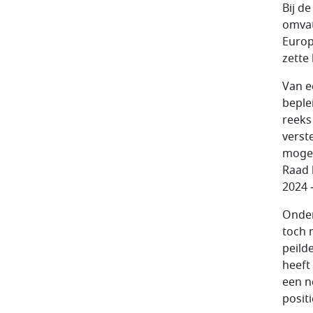
Bij d
omvat
Europ
zette
Van e
beple
reeks
verst
mogel
Raad 
2024 
Onder
toch 
peild
heeft 
een n
positi