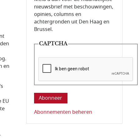
nieuwsbrief met beschouwingen,
opinies, columns en
achtergronden uit Den Haag en
Brussel.
nt
eden
CAPTCHA
og.
n en
Deze vraag is om te controleren dat u ee
’s
n
e EU
te
Abonnementen beheren
r