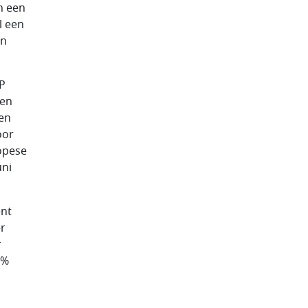
n een
l een
en
EP
een
 en
oor
opese
uni
ent
er
r
8%