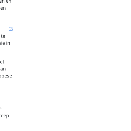
en en
Een
 te
ie in
et
aan
ropese
e
reep