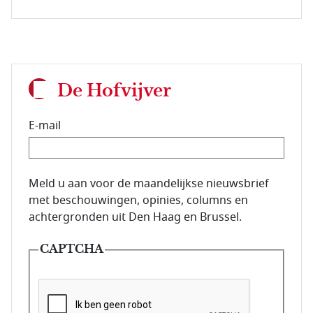
De Hofvijver
E-mail
E-mailadres van de abonnee.
Meld u aan voor de maandelijkse nieuwsbrief
met beschouwingen, opinies, columns en
achtergronden uit Den Haag en Brussel.
CAPTCHA