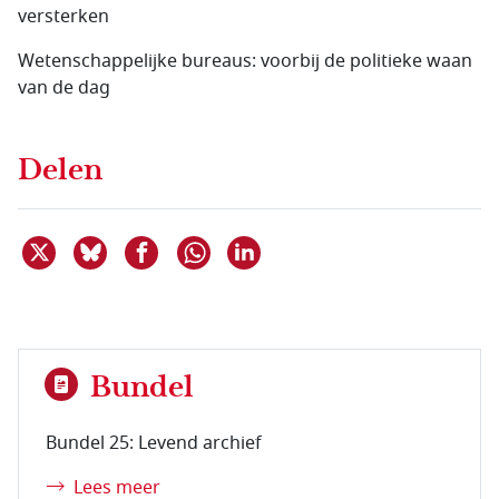
versterken
Wetenschappelijke bureaus: voorbij de politieke waan
van de dag
Delen
Deel dit item op X
Deel dit item op Bluesky
Deel dit item op Facebook
Deel dit item op Linkedin
Delen via WhatsApp
Bundel
Bundel 25: Levend archief
Lees meer