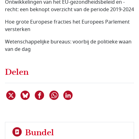
Ontwikkelingen van het EU-gezondheidsbeleid en -
recht: een beknopt overzicht van de periode 2019-2024
Hoe grote Europese fracties het Europees Parlement
versterken
Wetenschappelijke bureaus: voorbij de politieke waan
van de dag
Delen
Deel dit item op X
Deel dit item op Bluesky
Deel dit item op Facebook
Deel dit item op Linkedin
Delen via WhatsApp
Bundel