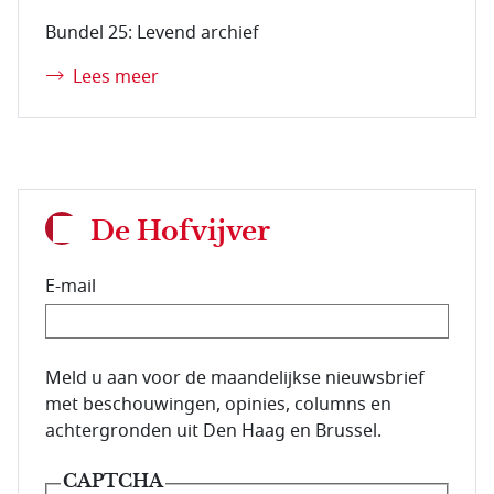
Bundel 25: Levend archief
Lees meer
De Hofvijver
E-mail
E-mailadres van de abonnee.
Meld u aan voor de maandelijkse nieuwsbrief
met beschouwingen, opinies, columns en
achtergronden uit Den Haag en Brussel.
CAPTCHA