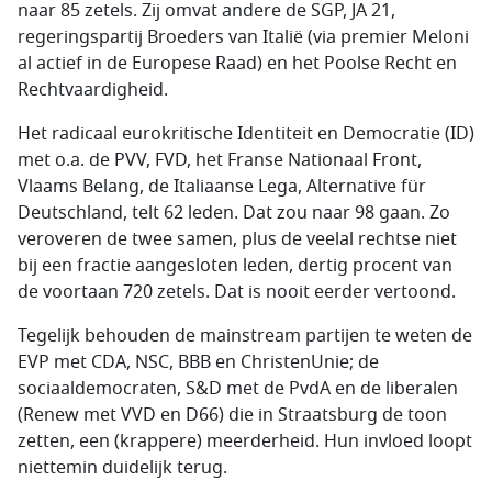
naar 85 zetels. Zij omvat andere de SGP, JA 21,
regeringspartij Broeders van Italië (via premier Meloni
al actief in de Europese Raad) en het Poolse Recht en
Rechtvaardigheid.
Het radicaal eurokritische Identiteit en Democratie (ID)
met o.a. de PVV, FVD, het Franse Nationaal Front,
Vlaams Belang, de Italiaanse Lega, Alternative für
Deutschland, telt 62 leden. Dat zou naar 98 gaan. Zo
veroveren de twee samen, plus de veelal rechtse niet
bij een fractie aangesloten leden, dertig procent van
de voortaan 720 zetels. Dat is nooit eerder vertoond.
Tegelijk behouden de mainstream partijen te weten de
EVP met CDA, NSC, BBB en ChristenUnie; de
sociaaldemocraten, S&D met de PvdA en de liberalen
(Renew met VVD en D66) die in Straatsburg de toon
zetten, een (krappere) meerderheid. Hun invloed loopt
niettemin duidelijk terug.