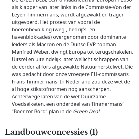
De
Green Deal,
een klimaatneutraal Europa in 2050
als klapper van later links in de Commissie-Von der
Leyen-Timmermans, wordt afgezwakt en trager
uitgevoerd. Het protest van vooral de
boerenbevolking (weg-, bedrijfs- en
havenblokkades) overgenomen door dominante
leiders als Macron en de Duitse EVP-topman
Manfred Weber, dwingt Europa tot terugschakelen.
Uitstel en uiteindelijk later wellicht schrappen van
de eerder al fors afgezwakte Natuurherstelwet. Die
was bedacht door onze vroegere EU-commissaris
Frans Timmermans. In Nederland zou deze wet de
al hoge stikstofnormen nog aanscherpen.
Achterwege laten van de wet Duurzame
Voedselketen, een onderdeel van Timmermans’
“Boer tot Bord” plan in de
Green Deal.
Landbouwconcessies (1)