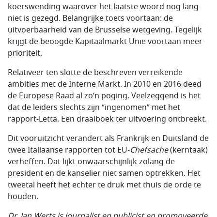
koerswending waarover het laatste woord nog lang
niet is gezegd. Belangrijke toets voortaan: de
uitvoerbaarheid van de Brusselse wetgeving. Tegelijk
krijgt de beoogde Kapitaalmarkt Unie voortaan meer
prioriteit.
Relativeer ten slotte de beschreven verreikende
ambities met de Interne Markt. In 2010 en 2016 deed
de Europese Raad al zo’n poging. Veelzeggend is het
dat de leiders slechts zijn “ingenomen” met het
rapport-Letta. Een draaiboek ter uitvoering ontbreekt.
Dit vooruitzicht verandert als Frankrijk en Duitsland de
twee Italiaanse rapporten tot EU-
Chefsache
(kerntaak)
verheffen. Dat lijkt onwaarschijnlijk zolang de
president en de kanselier niet samen optrekken. Het
tweetal heeft het echter te druk met thuis de orde te
houden.
Dr. Jan Werts is journalist en publicist en promoveerde