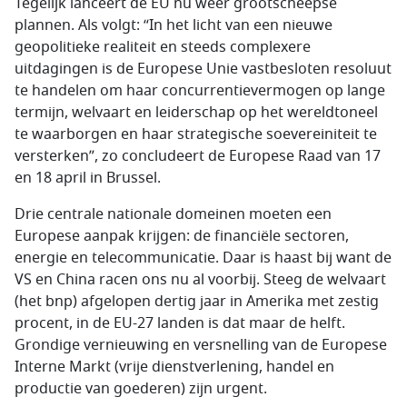
Tegelijk lanceert de EU nu weer grootscheepse
plannen. Als volgt: “In het licht van een nieuwe
geopolitieke realiteit en steeds complexere
uitdagingen is de Europese Unie vastbesloten resoluut
te handelen om haar concurrentievermogen op lange
termijn, welvaart en leiderschap op het wereldtoneel
te waarborgen en haar strategische soevereiniteit te
versterken”, zo concludeert de Europese Raad van 17
en 18 april in Brussel.
Drie centrale nationale domeinen moeten een
Europese aanpak krijgen: de financiële sectoren,
energie en telecommunicatie. Daar is haast bij want de
VS en China racen ons nu al voorbij. Steeg de welvaart
(het bnp) afgelopen dertig jaar in Amerika met zestig
procent, in de EU-27 landen is dat maar de helft.
Grondige vernieuwing en versnelling van de Europese
Interne Markt (vrije dienstverlening, handel en
productie van goederen) zijn urgent.