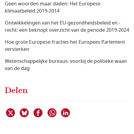
Geen woorden maar daden: Het Europese
klimaatbeleid 2019-2014
Ontwikkelingen van het EU-gezondheidsbeleid en -
recht: een beknopt overzicht van de periode 2019-2024
Hoe grote Europese fracties het Europees Parlement
versterken
Wetenschappelijke bureaus: voorbij de politieke waan
van de dag
Delen
Deel dit item op X
Deel dit item op Bluesky
Deel dit item op Facebook
Deel dit item op Linkedin
Delen via WhatsApp