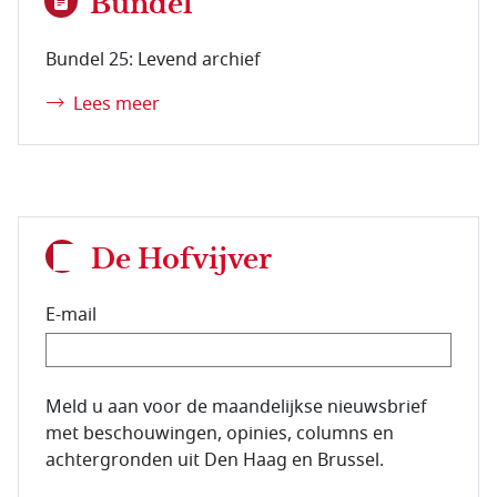
Bundel
Bundel 25: Levend archief
Lees meer
De Hofvijver
E-mail
E-mailadres van de abonnee.
Meld u aan voor de maandelijkse nieuwsbrief
met beschouwingen, opinies, columns en
achtergronden uit Den Haag en Brussel.