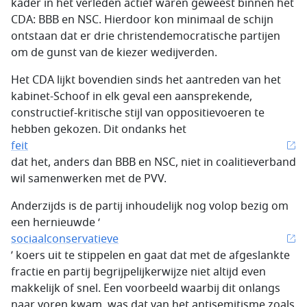
kader in het verleden actief waren geweest binnen het
CDA: BBB en NSC. Hierdoor kon minimaal de schijn
ontstaan dat er drie christendemocratische partijen
om de gunst van de kiezer wedijverden.
Het CDA lijkt bovendien sinds het aantreden van het
kabinet-Schoof in elk geval een aansprekende,
constructief-kritische stijl van oppositievoeren te
hebben gekozen. Dit ondanks het
feit
dat het, anders dan BBB en NSC, niet in coalitieverband
wil samenwerken met de PVV.
Anderzijds is de partij inhoudelijk nog volop bezig om
een hernieuwde ‘
sociaalconservatieve
’ koers uit te stippelen en gaat dat met de afgeslankte
fractie en partij begrijpelijkerwijze niet altijd even
makkelijk of snel. Een voorbeeld waarbij dit onlangs
naar voren kwam, was dat van het antisemitisme zoals