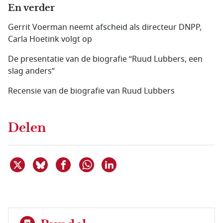
En verder
Gerrit Voerman neemt afscheid als directeur DNPP,
Carla Hoetink volgt op
De presentatie van de biografie “Ruud Lubbers, een
slag anders”
Recensie van de biografie van Ruud Lubbers
Delen
Deel dit item op X
Deel dit item op Bluesky
Deel dit item op Facebook
Deel dit item op Linkedin
Delen via WhatsApp