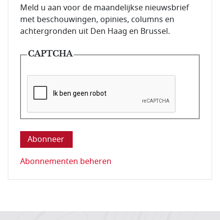
E-mailadres van de abonnee.
Meld u aan voor de maandelijkse nieuwsbrief
met beschouwingen, opinies, columns en
achtergronden uit Den Haag en Brussel.
CAPTCHA
Deze vraag is om te controleren dat u een mens be
Abonnementen beheren