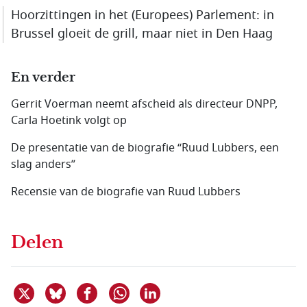
Hoorzittingen in het (Europees) Parlement: in
Brussel gloeit de grill, maar niet in Den Haag
En verder
Gerrit Voerman neemt afscheid als directeur DNPP,
Carla Hoetink volgt op
De presentatie van de biografie “Ruud Lubbers, een
slag anders”
Recensie van de biografie van Ruud Lubbers
Delen
Deel dit item op X
Deel dit item op Bluesky
Deel dit item op Facebook
Deel dit item op Linkedin
Delen via WhatsApp