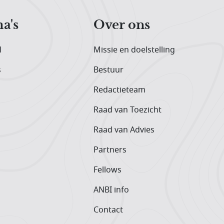
a's
Over ons
l
Missie en doelstelling
s
Bestuur
Redactieteam
Raad van Toezicht
Raad van Advies
Partners
Fellows
ANBI info
Contact