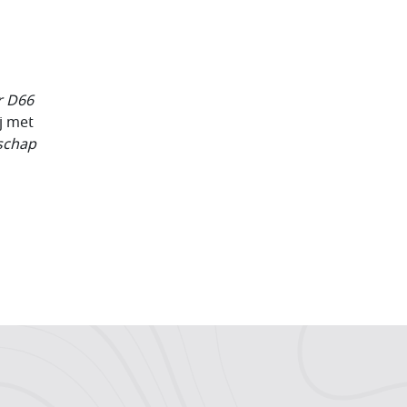
r D66
j met
schap