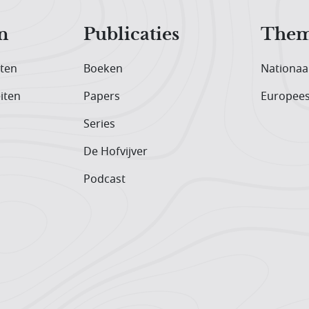
n
Publicaties
Them
iten
Boeken
Nationaa
iten
Papers
Europee
Series
De Hofvijver
Podcast