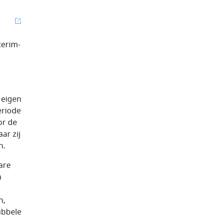
terim-
 eigen
eriode
or de
ar zij
n.
are
n
n,
ubbele