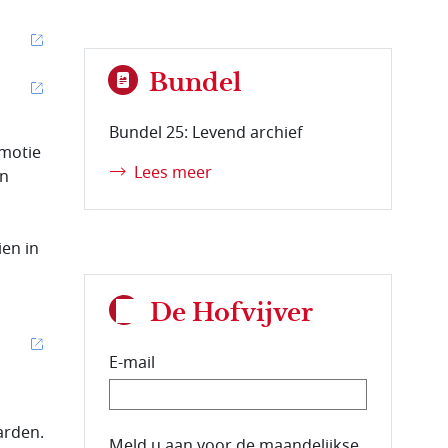
Bundel
Bundel 25: Levend archief
 motie
Lees meer
en
en in
De Hofvijver
E-mail
arden.
E-mailadres van de abonnee.
Meld u aan voor de maandelijkse