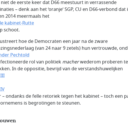
s niet de eerste keer dat D66 meestuurt in verrassende
naties – denk aan het ‘oranje’ SGP, CU en D66-verbond dat 
en 2014 meermaals het
e kabinet-Rutte
lp schoot.
llustreert hoe de Democraten een jaar na de zware
ezingsnederlaag (van 24 naar 9 zetels) hun vertrouwde, ond
nder Pechtold
fectioneerde rol van politiek
macher
wederom proberen te
kken. In de oppositie, bevrijd van de verstandshuwelijken
III
 IV
r – ondanks de felle retoriek tegen het kabinet – toch een pa
oornemens is begrotingen te steunen.
rouwen