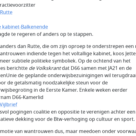
ractievoorzitter
Rutte
e kabinet-Balkenende
agde te regeren of anders op te stappen.
anders dan Rutte, die om zijn oproep te onderstrepen een
antrouwen indiende tegen het voltallige kabinet, koos Jett
meer subtiele politieke symboliek. Op de ochtend van het
es berichtte
de Volkskrant
dat D66 samen met JA21 en de
tenUnie de geplande onderwijsbezuinigingen wil terugdraai
voor de getalsmatig noodzakelijke steun voor de
wijsbegroting in de Eerste Kamer. Enkele weken eerder
rnam D66-Kamerlid
ijlbrief
svol pogingen coalitie en oppositie te verenigen achter een
natieve dekking voor de Btw-verhoging op cultuur en sport.
motie van wantrouwen dus, maar meedoen onder voorwa