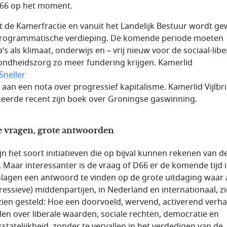
66 op het moment.
t de Kamerfractie en vanuit het Landelijk Bestuur wordt ge
rogrammatische verdieping. De komende periode moeten
’s als klimaat, onderwijs en – vrij nieuw voor de sociaal-lib
ondheidszorg zo meer fundering krijgen. Kamerlid
Sneller
 aan een nota over progressief kapitalisme. Kamerlid Vijlbri
ceerde recent zijn boek over Groningse gaswinning.
e vragen, grote antwoorden
ijn het soort initiatieven die op bijval kunnen rekenen van d
. Maar interessanter is de vraag of D66 er de komende tijd 
slagen een antwoord te vinden op de grote uitdaging waar a
ressieve) middenpartijen, in Nederland en internationaal, z
zien gesteld: Hoe een doorvoeld, wervend, activerend verha
llen over liberale waarden, sociale rechten, democratie en
sstatelijkheid, zonder te vervallen in het verdedigen van de