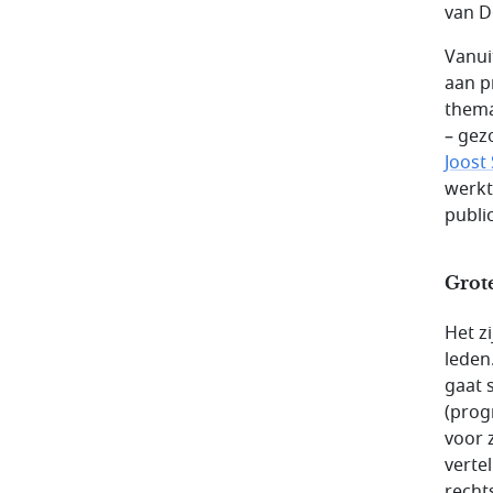
van D
Vanui
aan p
thema
– gez
Joost 
werkt
publi
Grot
Het z
leden
gaat 
(prog
voor 
verte
recht