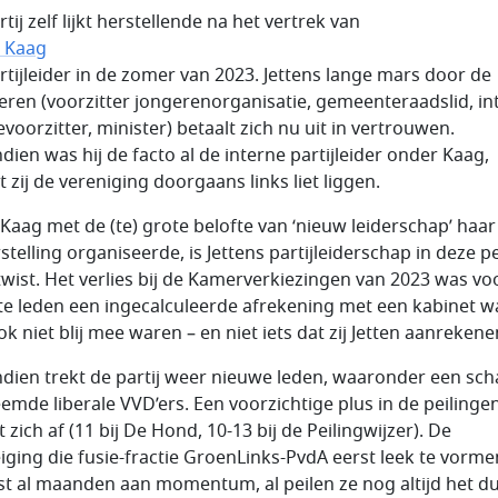
tij zelf lijkt herstellende na het vertrek van
d Kaag
artijleider in de zomer van 2023. Jettens lange mars door de
eren (voorzitter jongerenorganisatie, gemeenteraadslid, in
evoorzitter, minister) betaalt zich nu uit in vertrouwen.
dien was hij de facto al de interne partijleider onder Kaag,
 zij de vereniging doorgaans links liet liggen.
Kaag met de (te) grote belofte van ‘nieuw leiderschap’ haar
stelling organiseerde, is Jettens partijleiderschap in deze p
wist. Het verlies bij de Kamerverkiezingen van 2023 was vo
e leden een ingecalculeerde afrekening met een kabinet wa
ok niet blij mee waren – en niet iets dat zij Jetten aanrekene
dien trekt de partij weer nieuwe leden, waaronder een sch
emde liberale VVD’ers. Een voorzichtige plus in de peilinge
 zich af (11 bij De Hond, 10-13 bij de Peilingwijzer). De
iging die fusie-fractie GroenLinks-PvdA eerst leek te vorme
est al maanden aan momentum, al peilen ze nog altijd het d