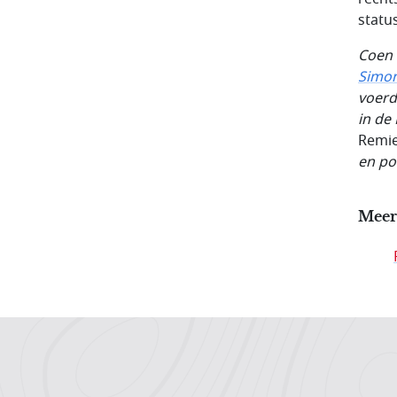
statu
Coen 
Simon
voerd
in de
Remie
en po
Meer