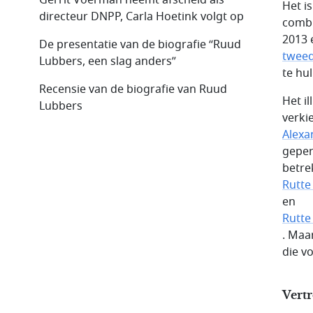
Het i
directeur DNPP, Carla Hoetink volgt op
combi
2013 
De presentatie van de biografie “Ruud
tweed
Lubbers, een slag anders”
te hu
Recensie van de biografie van Ruud
Het i
Lubbers
verki
Alexa
geper
betre
Rutte 
en
Rutte
. Maa
die v
Vert