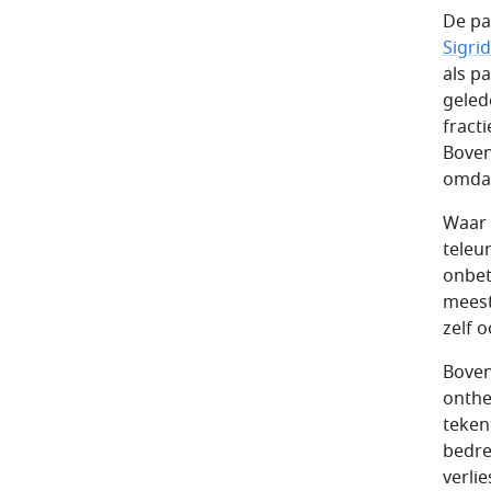
De par
Sigri
als p
geled
fracti
Boven
omdat
Waar 
teleur
onbet
meest
zelf o
Boven
onthe
tekent
bedre
verli