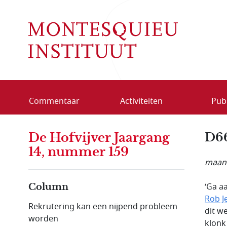
Overslaan en naar de inhoud gaan
Commentaar
Activiteiten
Publ
De Hofvijver Jaargang
D66
14, nummer 159
maand
‘Ga a
Column
Rob J
Rekrutering kan een nijpend probleem
dit w
worden
klonk