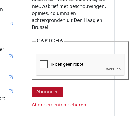
nieuwsbrief met beschouwingen,
in
opinies, columns en
achtergronden uit Den Haag en
Brussel.
CAPTCHA
er
Deze vraag is om te controleren dat u ee
rtij
Abonnementen beheren