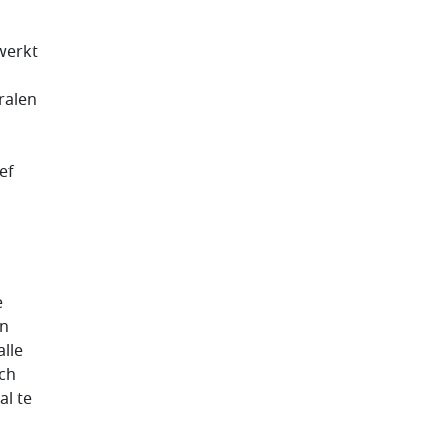
werkt
eralen
ef
e
in
lle
ich
al te