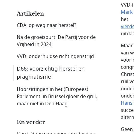
VVD-f
Mark 
Artikelen
het
CDA: op weg naar herstel?
vierd
uitda
Na de groeispurt. De Partij voor de
Vrijheid in 2024
Maar 
van w
VVD: onderhuidse richtingenstrijd
voor 
congr
D66: voorzichtig herstel en
Chris
pragmatisme
ruil 
onder
Hoorzittingen in het (Europees)
onde
Parlement: in Brussel gloeit de grill,
Hans V
maar niet in Den Haag
succe
alter
En verder
Geen 
Gerrit Voerman neemt afscheid als