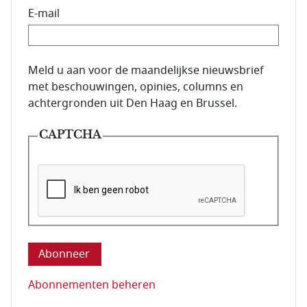
E-mail
E-mailadres van de abonnee.
Meld u aan voor de maandelijkse nieuwsbrief
met beschouwingen, opinies, columns en
achtergronden uit Den Haag en Brussel.
CAPTCHA
Deze vraag is om te controleren dat u een mens be
Abonnementen beheren