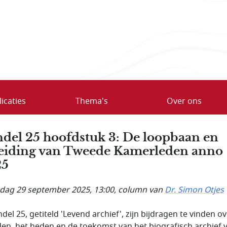
icaties
Thema's
Over ons
del 25 hoofdstuk 3: De loopbaan en
eiding van Tweede Kamerleden anno
25
ag 29 september 2025, 13:00
, column van
Dr. Simon Otjes
del 25, getiteld 'Levend archief', zijn bijdragen te vinden o
den, het heden en de toekomst van het biografisch archief 