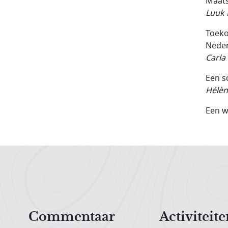
Maats
Luuk 
Toeko
Neder
Carla
Een s
Hélèn
Een wi
Hoofdnavigatiemenu
Commentaar
Activiteite