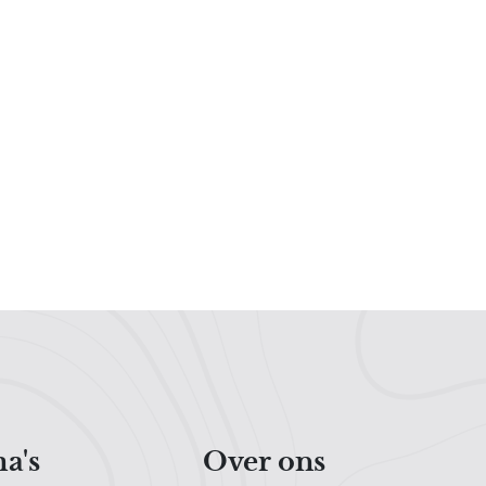
a's
Over ons