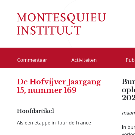
Overslaan en naar de inhoud gaan
Commentaar
Activiteiten
Publ
De Hofvijver Jaargang
Bun
opl
15, nummer 169
20
Hoofdartikel
maand
Als een etappe in Tour de France
In bun
verle