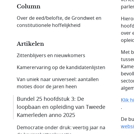
Column
parle
Over de eed/belofte, de Grondwet en
Hiero
constitutionele hoffelijkheid
hoofd
over 
oplei
Artikelen
Met b
Zittenblijvers en nieuwkomers
tusse
Kamer
Kamerervaring op de kandidatenlijsten
bevol
Van uniek naar universeel: aantallen
secto
moties door de jaren heen
algem
Bundel 25 hoofdstuk 3: De
Klik 
loopbaan en opleiding van Tweede
.
Kamerleden anno 2025
De bu
websi
Democratie onder druk: veertig jaar na
.