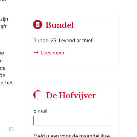
zijn
Bundel
jft
Bundel 25: Levend archief
Lees meer
es
an
lde
 de
et het
De Hofvijver
E-mail
E-mailadres van de abonnee.
Meld u aan voor de maandelijkse