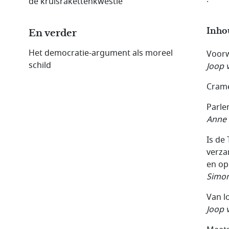
de kruisrakettenkwestie
Inho
En verder
Het democratie-argument als moreel
Voor
schild
Joop 
Crame
Parle
Anne
Is de
verza
en op
Simon
Van l
Joop 