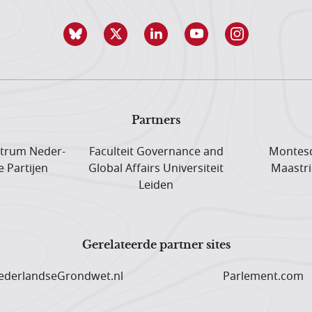
Partners
trum Neder­
Faculteit Governance and
Montesq
e Partijen
Global Affairs Universiteit
Maastri
Leiden
Gerelateerde partner sites
derlandseGrondwet.nl
Parlement.com