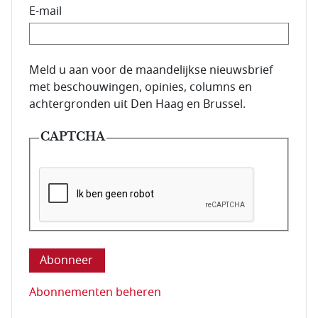
E-mail
E-mailadres van de abonnee.
Meld u aan voor de maandelijkse nieuwsbrief
met beschouwingen, opinies, columns en
achtergronden uit Den Haag en Brussel.
CAPTCHA
Deze vraag is om te controleren dat u een mens be
Abonnementen beheren