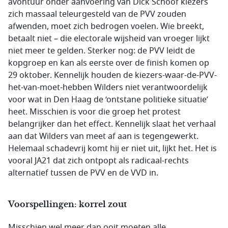
avontuur onder aanvoering van Dick Schoof kiezers
zich massaal teleurgesteld van de PVV zouden
afwenden, moet zich bedrogen voelen. Wie breekt,
betaalt niet – die electorale wijsheid van vroeger lijkt
niet meer te gelden. Sterker nog: de PVV leidt de
kopgroep en kan als eerste over de finish komen op
29 oktober. Kennelijk houden de kiezers-waar-de-PVV-
het-van-moet-hebben Wilders niet verantwoordelijk
voor wat in Den Haag de ‘ontstane politieke situatie’
heet. Misschien is voor die groep het protest
belangrijker dan het effect. Kennelijk slaat het verhaal
aan dat Wilders van meet af aan is tegengewerkt.
Helemaal schadevrij komt hij er niet uit, lijkt het. Het is
vooral JA21 dat zich ontpopt als radicaal-rechts
alternatief tussen de PVV en de VVD in.
Voorspellingen: korrel zout
Misschien wel meer dan ooit moeten alle