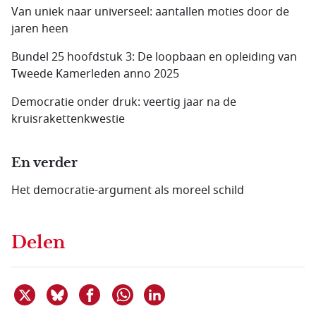
Van uniek naar universeel: aantallen moties door de
jaren heen
Bundel 25 hoofdstuk 3: De loopbaan en opleiding van
Tweede Kamerleden anno 2025
Democratie onder druk: veertig jaar na de
kruisrakettenkwestie
En verder
Het democratie-argument als moreel schild
Delen
Deel dit item op X
Deel dit item op Bluesky
Deel dit item op Facebook
Deel dit item op Linkedin
Delen via WhatsApp