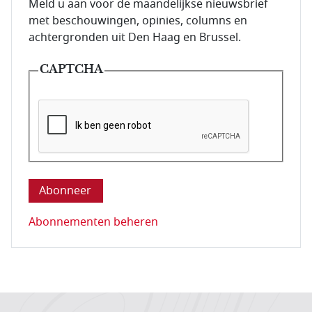
E-mailadres van de abonnee.
Meld u aan voor de maandelijkse nieuwsbrief
met beschouwingen, opinies, columns en
achtergronden uit Den Haag en Brussel.
CAPTCHA
Deze vraag is om te controleren dat u een mens be
Abonnementen beheren