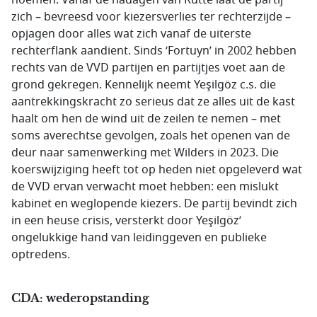
noemen. Vanaf de nadagen van Rutte laat de partij
zich – bevreesd voor kiezersverlies ter rechterzijde –
opjagen door alles wat zich vanaf de uiterste
rechterflank aandient. Sinds ‘Fortuyn’ in 2002 hebben
rechts van de VVD partijen en partijtjes voet aan de
grond gekregen. Kennelijk neemt Yeşilgöz c.s. die
aantrekkingskracht zo serieus dat ze alles uit de kast
haalt om hen de wind uit de zeilen te nemen – met
soms averechtse gevolgen, zoals het openen van de
deur naar samenwerking met Wilders in 2023. Die
koerswijziging heeft tot op heden niet opgeleverd wat
de VVD ervan verwacht moet hebben: een mislukt
kabinet en weglopende kiezers. De partij bevindt zich
in een heuse crisis, versterkt door Yeşilgöz’
ongelukkige hand van leidinggeven en publieke
optredens.
CDA: wederopstanding