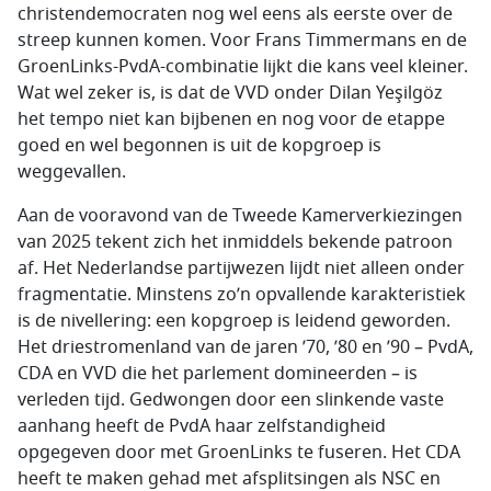
christendemocraten nog wel eens als eerste over de
streep kunnen komen. Voor Frans Timmermans en de
GroenLinks-PvdA-combinatie lijkt die kans veel kleiner.
Wat wel zeker is, is dat de VVD onder Dilan Yeşilgöz
het tempo niet kan bijbenen en nog voor de etappe
goed en wel begonnen is uit de kopgroep is
weggevallen.
Aan de vooravond van de Tweede Kamerverkiezingen
van 2025 tekent zich het inmiddels bekende patroon
af. Het Nederlandse partijwezen lijdt niet alleen onder
fragmentatie. Minstens zo’n opvallende karakteristiek
is de nivellering: een kopgroep is leidend geworden.
Het driestromenland van de jaren ’70, ’80 en ’90 – PvdA,
CDA en VVD die het parlement domineerden – is
verleden tijd. Gedwongen door een slinkende vaste
aanhang heeft de PvdA haar zelfstandigheid
opgegeven door met GroenLinks te fuseren. Het CDA
heeft te maken gehad met afsplitsingen als NSC en