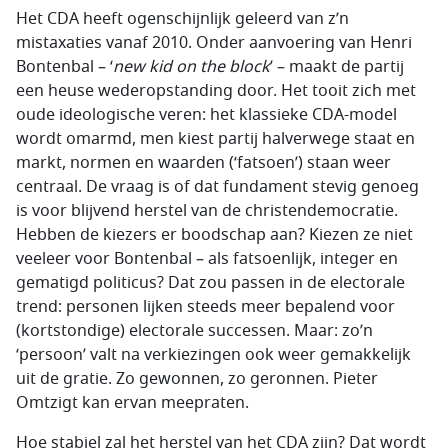
Het CDA heeft ogenschijnlijk geleerd van z’n
mistaxaties vanaf 2010. Onder aanvoering van Henri
Bontenbal – ‘
new kid on the block
’ – maakt de partij
een heuse wederopstanding door. Het tooit zich met
oude ideologische veren: het klassieke CDA-model
wordt omarmd, men kiest partij halverwege staat en
markt, normen en waarden (‘fatsoen’) staan weer
centraal. De vraag is of dat fundament stevig genoeg
is voor blijvend herstel van de christendemocratie.
Hebben de kiezers er boodschap aan? Kiezen ze niet
veeleer voor Bontenbal – als fatsoenlijk, integer en
gematigd politicus? Dat zou passen in de electorale
trend: personen lijken steeds meer bepalend voor
(kortstondige) electorale successen. Maar: zo’n
‘persoon’ valt na verkiezingen ook weer gemakkelijk
uit de gratie. Zo gewonnen, zo geronnen. Pieter
Omtzigt kan ervan meepraten.
Hoe stabiel zal het herstel van het CDA zijn? Dat wordt