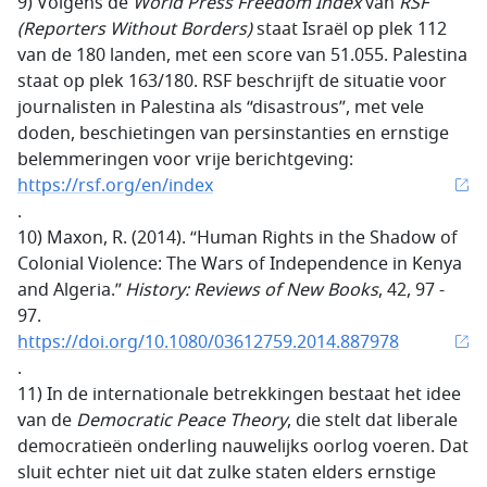
9) Volgens de
World Press Freedom Index
van
RSF
(Reporters Without Borders)
staat Israël op plek 112
van de 180 landen, met een score van 51.055. Palestina
staat op plek 163/180. RSF beschrijft de situatie voor
journalisten in Palestina als “disastrous”, met vele
doden, beschietingen van persinstanties en ernstige
belemmeringen voor vrije berichtgeving:
https://rsf.org/en/index
.
10)
Maxon, R. (2014). “Human Rights in the Shadow of
Colonial Violence: The Wars of Independence in Kenya
and Algeria.”
History: Reviews of New Books
, 42, 97 -
97.
https://doi.org/10.1080/03612759.2014.887978
.
11) In de internationale betrekkingen bestaat het idee
van de
Democratic Peace Theory
, die stelt dat liberale
democratieën onderling nauwelijks oorlog voeren. Dat
sluit echter niet uit dat zulke staten elders ernstige