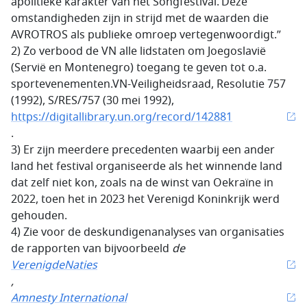
apolitieke karakter van het Songfestival. Deze
omstandigheden zijn in strijd met de waarden die
AVROTROS als publieke omroep vertegenwoordigt.”
2) Zo verbood de VN alle lidstaten om Joegoslavië
(Servië en Montenegro) toegang te geven tot o.a.
sportevenementen.VN-Veiligheidsraad, Resolutie 757
(1992), S/RES/757 (30 mei 1992),
https://digitallibrary.un.org/record/142881
.
3) Er zijn meerdere precedenten waarbij een ander
land het festival organiseerde als het winnende land
dat zelf niet kon, zoals na de winst van Oekraïne in
2022, toen het in 2023 het Verenigd Koninkrijk werd
gehouden.
4) Zie voor de deskundigenanalyses van organisaties
de rapporten van bijvoorbeeld
de
VerenigdeNaties
,
Amnesty International