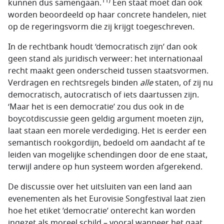
11)
kunnen dus samengaan.
Een staat moet dan ook
worden beoordeeld op haar concrete handelen, niet
op de regeringsvorm die zij krijgt toegeschreven.
In de rechtbank houdt ‘democratisch zijn’ dan ook
geen stand als juridisch verweer: het internationaal
recht maakt geen onderscheid tussen staatsvormen.
Verdragen en rechtsregels binden
alle
staten, of zij nu
democratisch, autocratisch of iets daartussen zijn.
‘Maar het is een democratie’ zou dus ook in de
boycotdiscussie geen geldig argument moeten zijn,
laat staan een morele verdediging. Het is eerder een
semantisch rookgordijn, bedoeld om aandacht af te
leiden van mogelijke schendingen door de ene staat,
terwijl andere op hun systeem worden afgerekend.
De discussie over het uitsluiten van een land aan
evenementen als het Eurovisie Songfestival laat zien
hoe het etiket ’democratie’ onterecht kan worden
ingezet als moreel schild – vooral wanneer het gaat