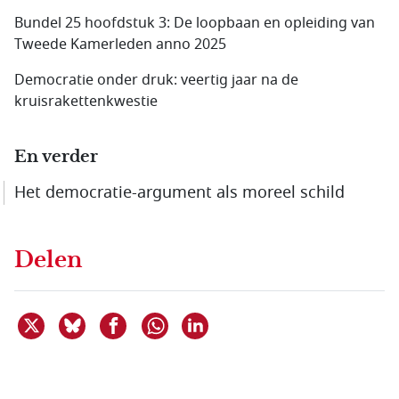
Bundel 25 hoofdstuk 3: De loopbaan en opleiding van
Tweede Kamerleden anno 2025
Democratie onder druk: veertig jaar na de
kruisrakettenkwestie
En verder
Het democratie-argument als moreel schild
Delen
Deel dit item op X
Deel dit item op Bluesky
Deel dit item op Facebook
Deel dit item op Linkedin
Delen via WhatsApp