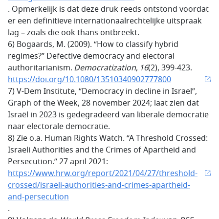
. Opmerkelijk is dat deze druk reeds ontstond voordat
er een definitieve internationaalrechtelijke uitspraak
lag – zoals die ook thans ontbreekt.
6) Bogaards, M. (2009).
“How to classify hybrid
regimes?” Defective democracy and electoral
authoritarianism.
Democratization
,
16
(2), 399-423.
https://doi.org/10.1080/13510340902777800
7) V-Dem Institute, “Democracy in decline in Israel”,
Graph of the Week, 28 november 2024; laat zien dat
Israël in 2023 is gedegradeerd van liberale democratie
naar electorale democratie.
8)
Zie o.a. Human Rights Watch. “A Threshold Crossed:
Israeli Authorities and the Crimes of Apartheid and
Persecution.”
27 april 2021:
https://www.hrw.org/report/2021/04/27/threshold-
crossed/israeli-authorities-and-crimes-apartheid-
and-persecution
.