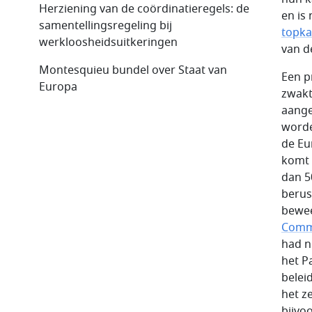
Herziening van de coördinatieregels: de
en is
samentellingsregeling bij
topka
werkloosheidsuitkeringen
van d
Montesquieu bundel over Staat van
Een p
Europa
zwakt
aange
worde
de Eu
komt 
dan 5
berus
beweer
Commi
had n
het P
belei
het ze
bijvo