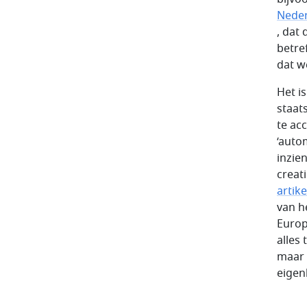
Nede
, dat 
betre
dat w
Het i
staat
te ac
‘auto
inzie
creati
artike
van h
Europ
alles
maar 
eigen