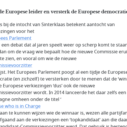
de Europese leider en versterk de Europese democrati
ls bij de intocht van Sinterklaas betekent aantocht van
ezingen voor het
ees Parlement
r een debat dat al jaren speelt weer op scherp komt te staa
dan om de vraag wie bepaalt hoe de nieuwe Commissie erui
te zien, en vooral om wie de nieuwe
ssievoorzitter
jst. Het Europees Parlement poogt al een tijdje de Europes
ratie (en zichzelf) te versterken door te menen dat de ‘win
e Europese verkiezingen ‘dus’ ook de nieuwe
ssievoorzitter wordt. In 2014 lanceerde het daar zelfs een
gne omheen onder de titel ‘
e who is in Charge
 aan te kunnen wijzen wie de winnaar is, wezen alle partijfam
fgaand aan de verkiezingen een ‘topkandidaat’ aan die da
andidaat-Commissievoorzitter werd. Dat gebruik is besten