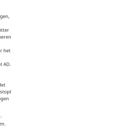
ngen,
itter
xeren
r het
t AD.
Het
 stopt
igen
-
en.