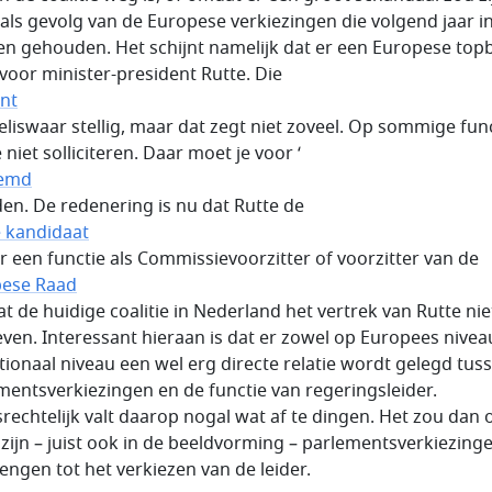
als gevolg van de Europese verkiezingen die volgend jaar i
n gehouden. Het schijnt namelijk dat er een Europese top
 voor minister-president Rutte. Die
nt
eliswaar stellig, maar dat zegt niet zoveel. Op sommige fun
 niet solliciteren. Daar moet je voor ‘
emd
den. De redenering is nu dat Rutte de
e kandidaat
or een functie als Commissievoorzitter of voorzitter van de
ese Raad
dat de huidige coalitie in Nederland het vertrek van Rutte ni
even. Interessant hieraan is dat er zowel op Europees nivea
tionaal niveau een wel erg directe relatie wordt gelegd tus
mentsverkiezingen en de functie van regeringsleider.
srechtelijk valt daarop nogal wat af te dingen. Het zou dan 
 zijn – juist ook in de beeldvorming – parlementsverkiezinge
rengen tot het verkiezen van de leider.