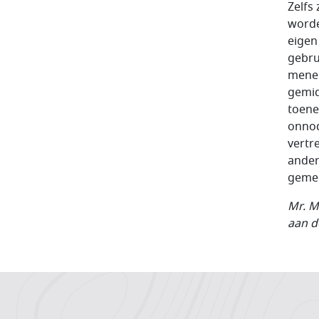
Zelfs
worde
eigen
gebru
menen
gemid
toene
onnod
vertr
ander
gemee
Mr. M
aan d