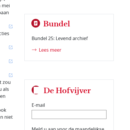
n mei
baan
Bundel
cties
Bundel 25: Levend archief
Lees meer
et zou
u als
De Hofvijver
sen
E-mail
ook
n niet
E-mailadres van de abonnee.
Meld u aan voor de maandelijkse