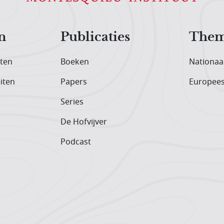
n
Publicaties
Them
iten
Boeken
Nationaa
iten
Papers
Europee
Series
De Hofvijver
Podcast