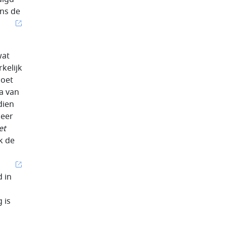
ans de
wat
kelijk
moet
a van
dien
meer
et
k de
d in
 is