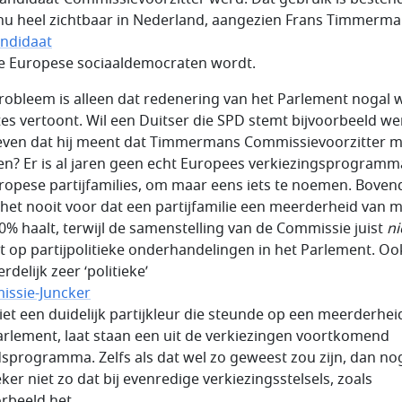
 nu heel zichtbaar in Nederland, aangezien Frans Timmerm
ndidaat
e Europese sociaaldemocraten wordt.
robleem is alleen dat redenering van het Parlement nogal 
es vertoont. Wil een Duitser die SPD stemt bijvoorbeeld wer
ven dat hij meent dat Timmermans Commissievoorzitter 
n? Er is al jaren geen echt Europees verkiezingsprogramm
ropese partijfamilies, om maar eens iets te noemen. Boven
het nooit voor dat een partijfamilie een meerderheid van 
0% haalt, terwijl de samenstelling van de Commissie juist
ni
t op partijpolitieke onderhandelingen in het Parlement. Oo
delijk zeer ‘politieke’
ssie-Juncker
iet een duidelijk partijkleur die steunde op een meerderhei
arlement, laat staan een uit de verkiezingen voortkomend
dsprogramma. Zelfs als dat wel zo geweest zou zijn, dan nog
ker niet zo dat bij evenredige verkiezingsstelsels, zoals
orbeeld het