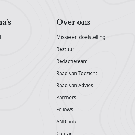
a's
Over ons
l
Missie en doelstelling
s
Bestuur
Redactieteam
Raad van Toezicht
Raad van Advies
Partners
Fellows
ANBI info
Contact