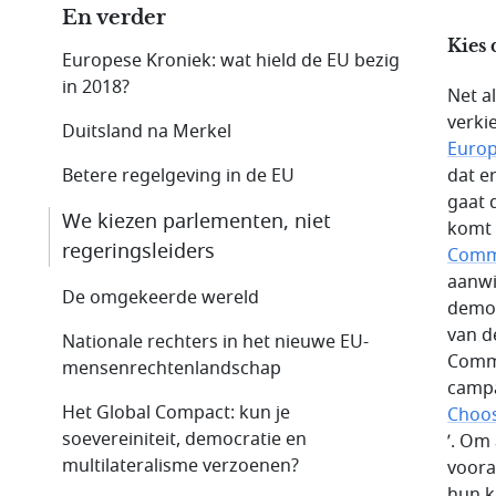
En verder
Kies 
Europese Kroniek: wat hield de EU bezig
in 2018?
Net a
verki
Duitsland na Merkel
Europ
Betere regelgeving in de EU
dat e
gaat 
We kiezen parlementen, niet
komt 
regeringsleiders
Commi
aanwi
De omgekeerde wereld
democ
van d
Nationale rechters in het nieuwe EU-
Commi
mensenrechtenlandschap
campa
Het Global Compact: kun je
Choos
soevereiniteit, democratie en
’. Om
multilateralisme verzoenen?
voora
hun k