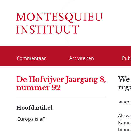
Overslaan en naar de inhoud gaan
Commentaar
Activiteiten
Publ
De Hofvijver Jaargang 8,
We 
reg
nummer 92
woens
Hoofdartikel
Als w
'Europa is af'
Kamer
binne