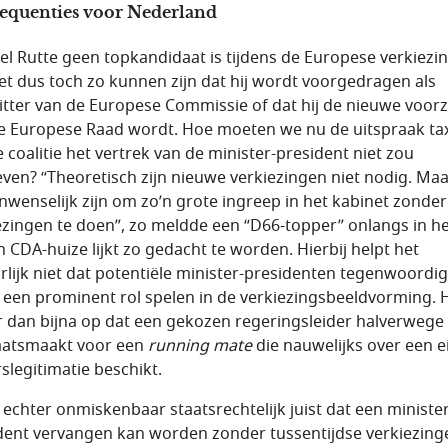
equenties voor Nederland
l Rutte geen topkandidaat is tijdens de Europese verkiezi
et dus toch zo kunnen zijn dat hij wordt voorgedragen als
itter van de Europese Commissie of dat hij de nieuwe voorz
e Europese Raad wordt. Hoe moeten we nu de uitspraak ta
e coalitie het vertrek van de minister-president niet zou
even? “Theoretisch zijn nieuwe verkiezingen niet nodig. Maa
nwenselijk zijn om zo’n grote ingreep in het kabinet zonder
ezingen te doen”, zo meldde een “D66-topper” onlangs in he
n CDA-huize lijkt zo gedacht te worden. Hierbij helpt het
rlijk niet dat potentiële minister-presidenten tegenwoordig
 een prominent rol spelen in de verkiezingsbeeldvorming. 
 er dan bijna op dat een gekozen regeringsleider halverwege
aatsmaakt voor een
running mate
die nauwelijks over een e
rslegitimatie beschikt.
s echter onmiskenbaar staatsrechtelijk juist dat een minister
dent vervangen kan worden zonder tussentijdse verkiezing