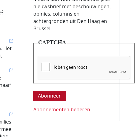
nieuwsbrief met beschouwingen,
e?
opinies, columns en
achtergronden uit Den Haag en
Brussel.
CAPTCHA
n. Het
t
e
Deze vraag is om te controleren dat u ee
naar’
Abonnementen beheren
ilies
armee
digd