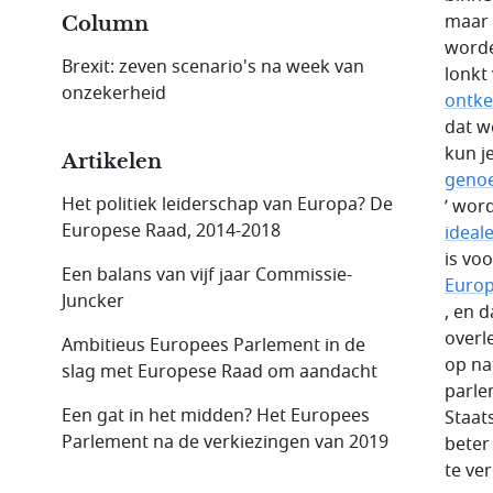
maar 
Column
worde
Brexit: zeven scenario's na week van
lonkt
onzekerheid
ontke
dat w
kun je
Artikelen
geno
Het politiek leiderschap van Europa? De
’ wor
Europese Raad, 2014-2018
ideal
is vo
Een balans van vijf jaar Commissie-
Europ
Juncker
, en 
overl
Ambitieus Europees Parlement in de
op na
slag met Europese Raad om aandacht
parle
Een gat in het midden? Het Europees
Staat
Parlement na de verkiezingen van 2019
beter
te ve