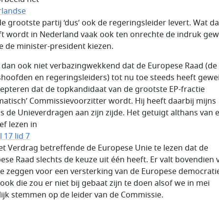
rlandse
de grootste partij ‘dus’ ook de regeringsleider levert. Wat da
ft wordt in Nederland vaak ook ten onrechte de indruk ge
e de minister-president kiezen.
s dan ook niet verbazingwekkend dat de Europese Raad (de
shoofden en regeringsleiders) tot nu toe steeds heeft gewe
cepteren dat de topkandidaat van de grootste EP-fractie
matisch’ Commissievoorzitter wordt. Hij heeft daarbij mijns
ns de Unieverdragen aan zijn zijde. Het getuigt althans van 
ef lezen in
l 17 lid 7
et Verdrag betreffende de Europese Unie te lezen dat de
ese Raad slechts de keuze uit één heeft. Er valt bovendien 
 te zeggen voor een versterking van de Europese democrati
ook die zou er niet bij gebaat zijn te doen alsof we in mei
lijk stemmen op de leider van de Commissie.