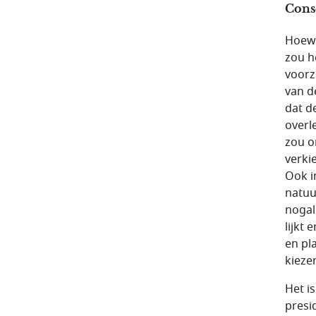
Cons
Hoewe
zou h
voorz
van d
dat d
overl
zou o
verki
Ook i
natuu
nogal
lijkt
en pl
kieze
Het i
presi