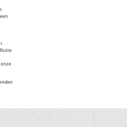
e
 een
n
Rutte
j onze
bonden