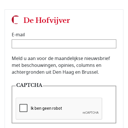
De Hofvijver
E-mail
E-mailadres van de abonnee.
Meld u aan voor de maandelijkse nieuwsbrief
met beschouwingen, opinies, columns en
achtergronden uit Den Haag en Brussel.
CAPTCHA
Deze vraag is om te controleren dat u een mens be