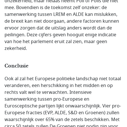
onzekerheid, maar helaas neemt Poll of Polls die niet
mee. Bovendien is de toekomst zelf onzeker: de
samenwerking tussen LREM en ALDE kan mislukken,
de brexit kan niet doorgaan, andere factoren kunnen
ervoor zorgen dat de uitslag anders wordt dan de
peilingen. Deze cijfers geven hooguit enige indicatie
van hoe het parlement eruit zal zien, maar geen
zekerheid.
Conclusie
Ook al zal het Europese politieke landschap niet totaal
veranderen, een herschikking in het midden en op
rechts valt wel te verwachten. Intensieve
samenwerking tussen pro-Europese en
Eurosceptische partijen lijkt onwaarschijnlijk. Vier pro-
Europese fracties (EVP, ALDE, S&D en Groenen) zullen
waarschijnlijk over 65% van de zetels beschikken. Met
circa 50 zetels zullen De Groenen niet nodig zijn voor