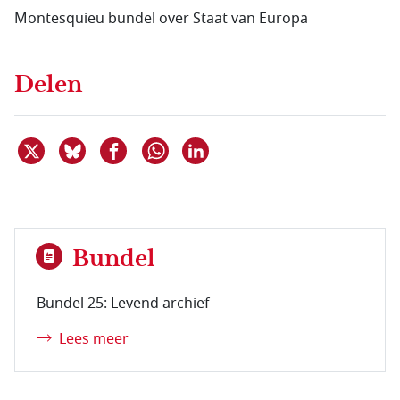
Montesquieu bundel over Staat van Europa
Delen
Deel dit item op X
Deel dit item op Bluesky
Deel dit item op Facebook
Deel dit item op Linkedin
Delen via WhatsApp
Bundel
Bundel 25: Levend archief
Lees meer