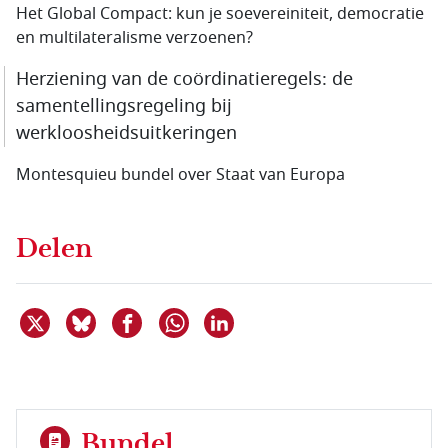
Het Global Compact: kun je soevereiniteit, democratie
en multilateralisme verzoenen?
Herziening van de coördinatieregels: de
samentellingsregeling bij
werkloosheidsuitkeringen
Montesquieu bundel over Staat van Europa
Delen
Deel dit item op X
Deel dit item op Bluesky
Deel dit item op Facebook
Deel dit item op Linkedin
Delen via WhatsApp
Bundel