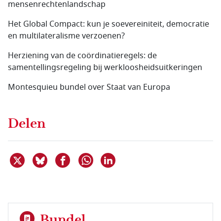
mensenrechtenlandschap
Het Global Compact: kun je soevereiniteit, democratie
en multilateralisme verzoenen?
Herziening van de coördinatieregels: de
samentellingsregeling bij werkloosheidsuitkeringen
Montesquieu bundel over Staat van Europa
Delen
Deel dit item op X
Deel dit item op Bluesky
Deel dit item op Facebook
Deel dit item op Linkedin
Delen via WhatsApp
Bundel