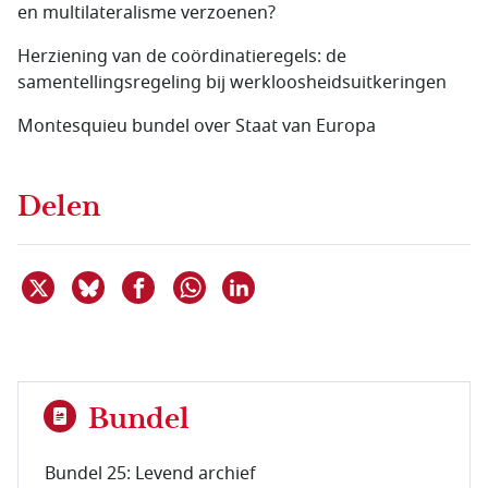
en multilateralisme verzoenen?
Herziening van de coördinatieregels: de
samentellingsregeling bij werkloosheidsuitkeringen
Montesquieu bundel over Staat van Europa
Delen
Deel dit item op X
Deel dit item op Bluesky
Deel dit item op Facebook
Deel dit item op Linkedin
Delen via WhatsApp
Bundel
Bundel 25: Levend archief