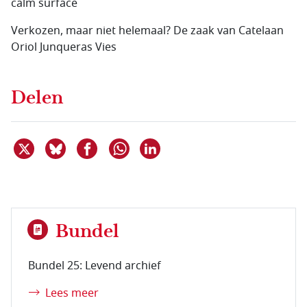
calm surface
Verkozen, maar niet helemaal? De zaak van Catelaan
Oriol Junqueras Vies
Delen
Deel dit item op X
Deel dit item op Bluesky
Deel dit item op Facebook
Deel dit item op Linkedin
Delen via WhatsApp
Bundel
Bundel 25: Levend archief
Lees meer