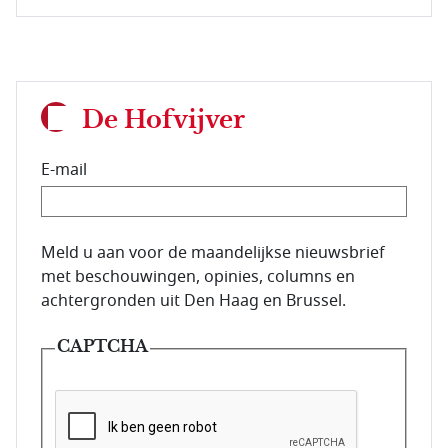
De Hofvijver
E-mail
E-mailadres van de abonnee.
Meld u aan voor de maandelijkse nieuwsbrief
met beschouwingen, opinies, columns en
achtergronden uit Den Haag en Brussel.
CAPTCHA