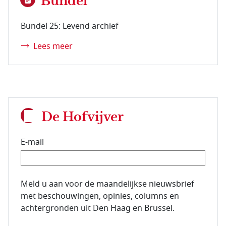
Bundel
Bundel 25: Levend archief
Lees meer
De Hofvijver
E-mail
E-mailadres van de abonnee.
Meld u aan voor de maandelijkse nieuwsbrief
met beschouwingen, opinies, columns en
achtergronden uit Den Haag en Brussel.