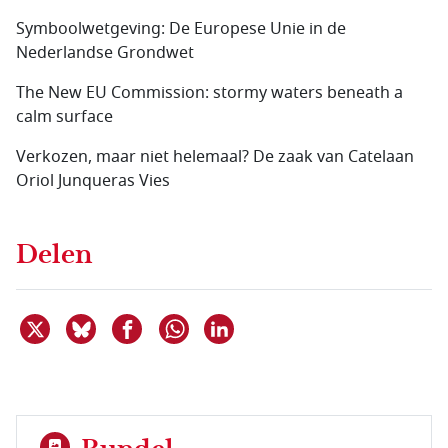
Symboolwetgeving: De Europese Unie in de
Nederlandse Grondwet
The New EU Commission: stormy waters beneath a
calm surface
Verkozen, maar niet helemaal? De zaak van Catelaan
Oriol Junqueras Vies
Delen
Deel dit item op X
Deel dit item op Bluesky
Deel dit item op Facebook
Deel dit item op Linkedin
Delen via WhatsApp