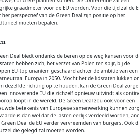
ieuwe, concrete plannen komen. Die conferentie zal een
grijke graadmeter voor de EU worden. Voor die tijd zal de 
t het perspectief van de Green Deal zijn positie op het
dtoneel moeten bepalen.
en
een Deal biedt ondanks de beren op de weg kansen voor d
staten hebben zich, het verzet van Polen ten spijt, bij de
open EU-top unaniem geschaard achter de ambitie van een
atneutraal Europa in 2050. Mocht het de lidstaten lukken o
n dezelfde richting op te houden, kan de Green Deal zorg
een innoverende EU die zichzelf opnieuw uitvindt als contin
oorop loopt in de wereld. De Green Deal zou ook voor een
euwde betekenis van Europese samenwerking kunnen zorg
aarde is dan wel dat de lasten eerlijk verdeeld worden, an
e Green Deal de EU verder vervreemden van burgers. Ook da
uzzel die gelegd zal moeten worden.