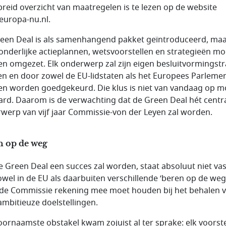
breid overzicht van maatregelen is te lezen op de website
uropa-nu.nl.
een Deal is als samenhangend pakket geïntroduceerd, maa
zonderlijke actieplannen, wetsvoorstellen en strategieën m
n omgezet. Elk onderwerp zal zijn eigen besluitvormingstr
n en door zowel de EU-lidstaten als het Europees Parleme
n worden goedgekeurd. Die klus is niet van vandaag op 
ard. Daarom is de verwachting dat de Green Deal hét centr
werp van vijf jaar Commissie-von der Leyen zal worden.
n op de weg
e Green Deal een succes zal worden, staat absoluut niet vas
zowel in de EU als daarbuiten verschillende ‘beren op de weg
de Commissie rekening mee moet houden bij het behalen 
ambitieuze doelstellingen.
oornaamste obstakel kwam zojuist al ter sprake: elk voorst