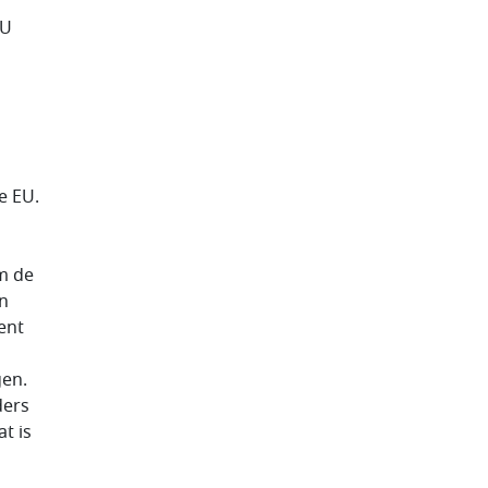
EU
e EU.
m de
en
ent
en.
ders
t is