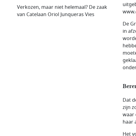
uitge
Verkozen, maar niet helemaal? De zaak
www.e
van Catelaan Oriol Junqueras Vies
De Gr
in af
worde
hebbe
moete
gekla
onder
Bere
Dat d
zijn 
waar 
haar 
Het v