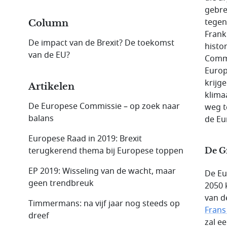
gebre
tegen
Column
Frank
De impact van de Brexit? De toekomst
histo
van de EU?
Commi
Europ
krijg
Artikelen
klima
De Europese Commissie – op zoek naar
weg t
balans
de Eu
Europese Raad in 2019: Brexit
terugkerend thema bij Europese toppen
De Gr
EP 2019: Wisseling van de wacht, maar
De Eu
geen trendbreuk
2050 
van d
Timmermans: na vijf jaar nog steeds op
Fran
dreef
zal e