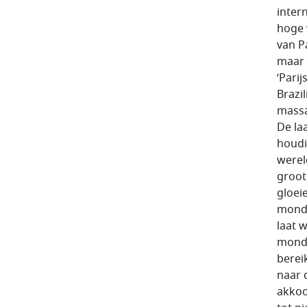
inter
hoge 
van P
maar 
‘Parij
Brazi
massa
De la
houdi
werel
groot
gloei
mondi
laat 
mondi
berei
naar 
akkoo