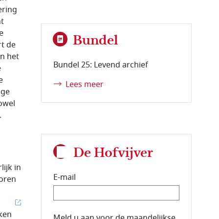
ering
t
e
Bundel
rt de
n het
Bundel 25: Levend archief
e
e
Lees meer
nge
owel
.
De Hofvijver
ijk in
E-mail
toren
kken
E-mailadres van de abonnee.
Meld u aan voor de maandelijkse