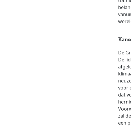
tot n
belan
vanui
werel
Kans
De Gr
De lid
afgel
klima
neuze
voor 
dat v
herni
Voorw
zal d
een p