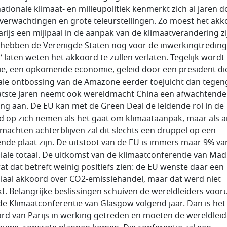
nationale klimaat- en milieupolitiek kenmerkt zich al jaren d
verwachtingen en grote teleurstellingen. Zo moest het ak
arijs een mijlpaal in de aanpak van de klimaatverandering zi
hebben de Verenigde Staten nog voor de inwerkingtreding
s’ laten weten het akkoord te zullen verlaten. Tegelijk wordt
lië, een opkomende economie, geleid door een president di
le ontbossing van de Amazone eerder toejuicht dan tegen
atste jaren neemt ook wereldmacht China een afwachtende
ng aan. De EU kan met de Green Deal de leidende rol in de
d op zich nemen als het gaat om klimaataanpak, maar als 
machten achterblijven zal dit slechts een druppel op een
ende plaat zijn. De uitstoot van de EU is immers maar 9% va
ale totaal. De uitkomst van de klimaatconferentie van Mad
wat dat betreft weinig positiefs zien: de EU wenste daar een
aal akkoord over CO2-emissiehandel, maar dat werd niet
kt. Belangrijke beslissingen schuiven de wereldleiders vooru
de Klimaatconferentie van Glasgow volgend jaar. Dan is het
rd van Parijs in werking getreden en moeten de wereldleid