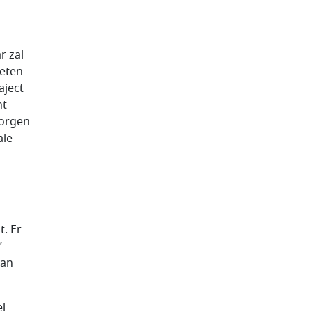
r zal
oeten
aject
nt
morgen
ale
t. Er
’
van
el