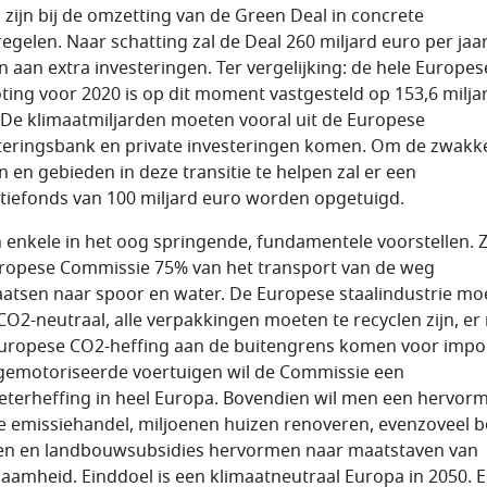
n zijn bij de omzetting van de Green Deal in concrete
egelen. Naar schatting zal de Deal 260 miljard euro per jaa
n aan extra investeringen. Ter vergelijking: de hele Europes
ting voor 2020 is op dit moment vastgesteld op 153,6 milja
 De klimaatmiljarden moeten vooral uit de Europese
teringsbank en private investeringen komen. Om de zwakk
n en gebieden in deze transitie te helpen zal er een
itiefonds van 100 miljard euro worden opgetuigd.
jn enkele in het oog springende, fundamentele voorstellen. Z
ropese Commissie 75% van het transport van de weg
aatsen naar spoor en water. De Europese staalindustrie moe
CO2-neutraal, alle verpakkingen moeten te recyclen zijn, er
uropese CO2-heffing aan de buitengrens komen voor impor
gemotoriseerde voertuigen wil de Commissie een
eterheffing in heel Europa. Bovendien wil men een hervor
e emissiehandel, miljoenen huizen renoveren, evenzoveel
en en landbouwsubsidies hervormen naar maatstaven van
aamheid. Einddoel is een klimaatneutraal Europa in 2050. 