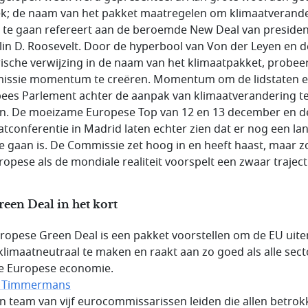
k; de naam van het pakket maatregelen om klimaatverand
 te gaan refereert aan de beroemde New Deal van presiden
lin D. Roosevelt. Door de hyperbool van Von der Leyen en d
rische verwijzing in de naam van het klimaatpakket, probee
ssie momentum te creëren. Momentum om de lidstaten e
ees Parlement achter de aanpak van klimaatverandering t
en. De moeizame Europese Top van 12 en 13 december en d
atconferentie in Madrid laten echter zien dat er nog een la
e gaan is. De Commissie zet hoog in en heeft haast, maar z
ropese als de mondiale realiteit voorspelt een zwaar traject
een Deal in het kort
ropese Green Deal is een pakket voorstellen om de EU uiterl
klimaatneutraal te maken en raakt aan zo goed als alle sec
e Europese economie.
s Timmermans
en team van vijf eurocommissarissen leiden die allen betro