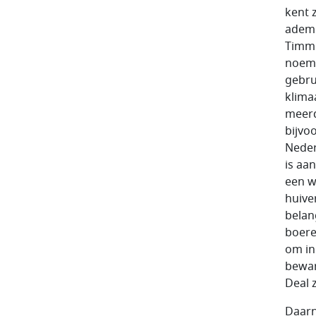
kent 
adem 
Timme
noemt
gebru
klima
meerd
bijvo
Neder
is aa
een w
huive
belan
boere
om in
bewar
Deal 
Daarn