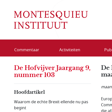
Overslaan en naar de inhoud gaan
Commentaar
Activiteiten
Publ
De Hofvijver Jaargang 9,
De 
maa
nummer 103
maand
Hoofdartikel
Europ
Waarom de echte Brexit-ellende nu pas
Commi
begint
die a