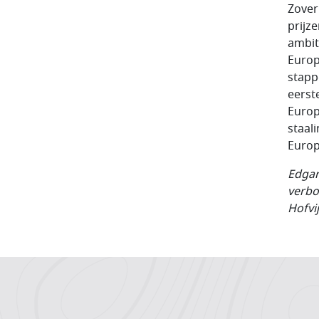
Zover
prijz
ambit
Europ
stapp
eerst
Europ
staal
Europ
Edgar
verbo
Hofvij