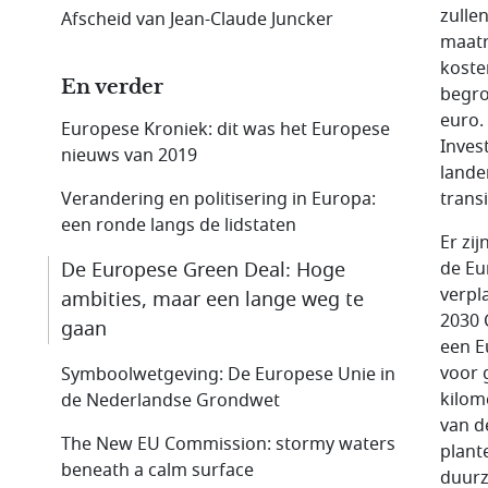
zulle
Afscheid van Jean-Claude Juncker
maatr
koste
En verder
begro
euro.
Europese Kroniek: dit was het Europese
Inves
nieuws van 2019
lande
Verandering en politisering in Europa:
trans
een ronde langs de lidstaten
Er zi
De Europese Green Deal: Hoge
de Eu
verpl
ambities, maar een lange weg te
2030 
gaan
een E
voor 
Symboolwetgeving: De Europese Unie in
kilom
de Nederlandse Grondwet
van d
The New EU Commission: stormy waters
plant
beneath a calm surface
duurz