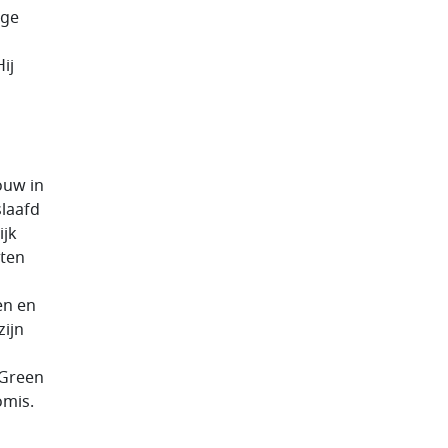
nge
ij
ouw in
slaafd
ijk
aten
en en
zijn
 Green
omis.