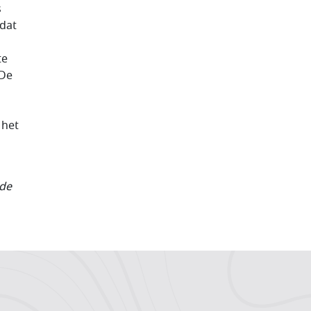
s
 dat
te
 De
 het
 de