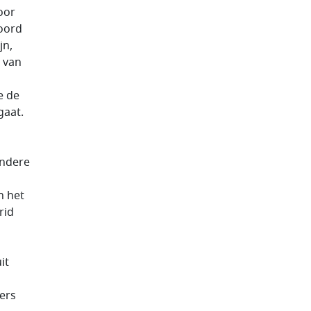
oor
koord
jn,
 van
e de
gaat.
andere
n het
rid
it
ers