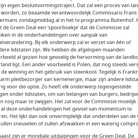
zijn eigen besluitvormingstraject. Dat zal een proces van la
worden, zo beaamde verantwoordelijk Commissaris Frans
rmans zondagmiddag al in het tv-programma Buitenhof. H
 de Green Deal een ‘spoorboekje’ dat de Commissie zal
iken in de onderhandelingen over aanpak van
atverandering. Bij elk onderwerp zal er verzet van één of
ere lidstaten zijn. We hebben de afgelopen maanden
orbeeld al gezien hoe gevoelig de hervorming van de landb
land ligt. Een ander voorbeeld is Polen, dat nog steeds ver
n de winning en het gebruik van steenkool. Tegelijk is Frankr
arm pleitbezorger van kernenergie, maar zijn andere lidst
rig voor die optie. Zo heeft elk onderwerp tegengestelde
gen onder lidstaten, om van belangen van burgers, bedrijv
n nog maar te zwijgen. Het zal voor de Commissie moeilijk 
 al deze onderhandelingen het gevoel van momentum te
en. Het lijkt dan ook onvermijdelijk dat onderdelen van de
zullen sneuvelen of zullen afzwakken in een waterig compr
aast zijn er mondiale uitdagingen voor de Green Deal. De