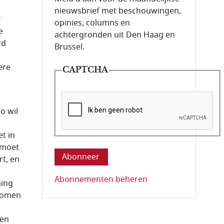
nieuwsbrief met beschouwingen,
r
opinies, columns en
e
achtergronden uit Den Haag en
rd
Brussel.
ere
CAPTCHA
o wil
t in
Deze vraag is om te controleren dat u ee
 moet
t, en
Abonnementen beheren
ming
 bomen
Een