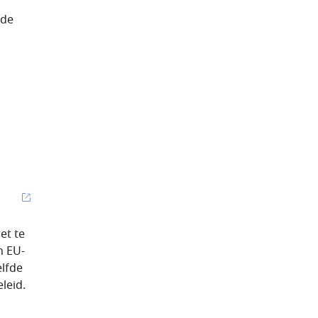
 de
et te
n EU-
elfde
leid.