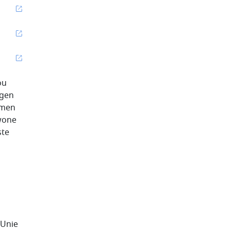
ou
agen
mmen
ewone
ste
 Unie