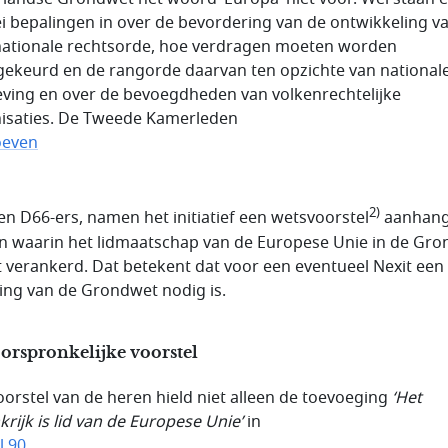
lei bepalingen in over de bevordering van de ontwikkeling v
nationale rechtsorde, hoe verdragen moeten worden
ekeurd en de rangorde daarvan ten opzichte van national
ving en over de bevoegdheden van volkenrechtelijke
isaties. De Tweede Kamerleden
oeven
2)
den D66-ers, namen het initiatief een wetsvoorstel
aanhang
 waarin het lidmaatschap van de Europese Unie in de Gr
 verankerd. Dat betekent dat voor een eventueel Nexit een
ging van de Grondwet nodig is.
orspronkelijke voorstel
oorstel van de heren hield niet alleen de toevoeging
‘Het
krijk is lid van de Europese Unie’
in
l 90