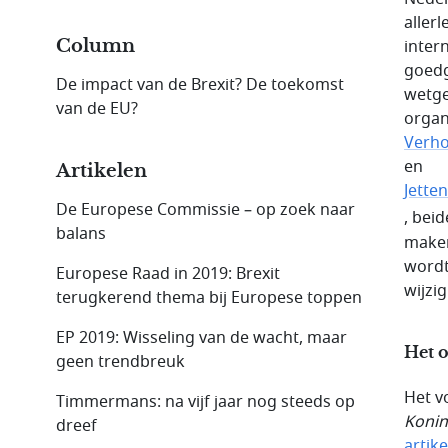
aller
Column
inter
goedg
De impact van de Brexit? De toekomst
wetge
van de EU?
organ
Verh
en
Artikelen
Jetten
De Europese Commissie – op zoek naar
, bei
balans
maken
wordt
Europese Raad in 2019: Brexit
wijzi
terugkerend thema bij Europese toppen
EP 2019: Wisseling van de wacht, maar
Het o
geen trendbreuk
Het v
Timmermans: na vijf jaar nog steeds op
Konin
dreef
artike