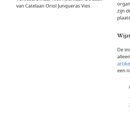
organ
van Catelaan Oriol Junqueras Vies
zijn 
plaat
Wijzi
De in
alleen
artike
een n