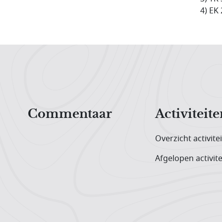
4) EK 
Hoofdnavigatiemenu
Commentaar
Activiteite
Overzicht activite
Afgelopen activite