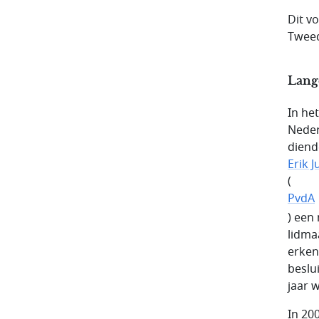
Dit v
Twee
Lang
In he
Neder
diend
Erik 
(
PvdA
) een
lidma
erken
beslu
jaar 
In 20