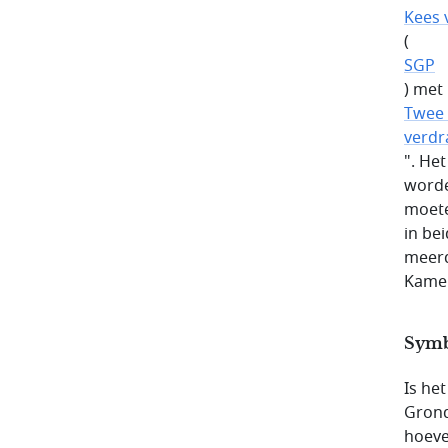
Kees 
(
SGP
) met 
Twee 
verdr
". He
worde
moete
in be
meerd
Kame
Symb
Is he
Grond
hoeve