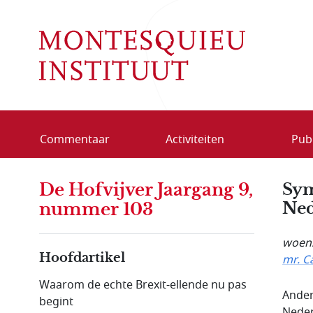
Overslaan en naar de inhoud gaan
Commentaar
Activiteiten
Publ
De Hofvijver Jaargang 9,
Sym
Ned
nummer 103
woens
Hoofdartikel
mr. C
Waarom de echte Brexit-ellende nu pas
Ander
begint
Neder