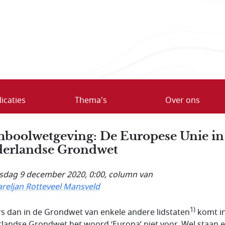
icaties
Thema's
Over ons
boolwetgeving: De Europese Unie in
erlandse Grondwet
dag 9 december 2020, 0:00
, column van
areljan Rotteveel Mansveld
1)
s dan in de Grondwet van enkele andere lidstaten
komt i
landse Grondwet het woord ‘Europa’ niet voor. Wel staan e