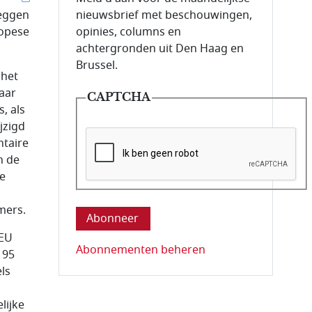
zeggen
nieuwsbrief met beschouwingen,
ropese
opinies, columns en
achtergronden uit Den Haag en
Brussel.
 het
aar
CAPTCHA
, als
jzigd
ntaire
n de
ie
Deze vraag is om te controleren dat u ee
mers.
 EU
Abonnementen beheren
 95
ls
lijke