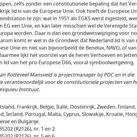
appen, zelfs zonder een constitutionele bepaling dat het Ve
krijk lid is van de Europese Unie. Ook hoeft de Europese Un
eindstation te zijn: wat in 1951 als EGKS werd ingesteld, wer
n EG een Unie, en kan later misschien wel de Verenigde Sta
uropa worden. Daar is dan een grondwetswijziging voor no
arom komt er wel in de Grondwet dat Nederland lid is van 
ese Unie en niet van bijvoorbeeld de Benelux, NAVO, of van
Daarmee lijkt het voorstel van de heren Verhoeven en Jetten
n lid van het pro-Europese D66, vooral symboolwetgeving.
jan Rotteveel Mansveld is projectmanager bij PDC en in die
ie verantwoordelijk voor de constitutionele projecten van h
squieu Instituut.
tsland, Frankrijk, België, Italië, Oostenrijk, Zweden, Finland,
d, Ierland, Portugal, Malta, Cyprus, Slowakije, Kroatië, Hong
nië en Bulgarije.
35202 (R2126), nr. 1 en 2
35202 (R2126), nr. 5 en 6