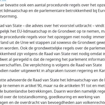
aar bevatte ook een aantal procedurele regels over het op
et lidmaatschap en de parlementaire betrokkenheid bij Eu
itvorming.
ad van State – die advies over het voorstel uitbracht – vindt
jpelijk het EU-lidmaatschap in de Grondwet op te nemen, m
de procedurele regels voor het opzeggen niet nodig: immers
land uit de Unie wil stappen zal sowieso de Grondwet gewi
n worden. Ook de grondwettelijke regels over de parleme
kkenheid zijn volgens de Raad van State niet nodig omdat i
wet al geregeld is dat de regering het parlement informat
verschaffen. Die verplichting is volgens de Raad van State
dien nader uitgewerkt in afspraken tussen regering en Ka
otte adviseerde de Raad van State het lidmaatschap van de
op te nemen in artikel 90, maar na de artikelen 91 tot en met
de buitenlandse betrekkingen. Daarin worden namelijk rege
ld over de totstandkoming, goedkeuring en werking van
agen en de overdracht van bevoegdheden aan volkenrechte