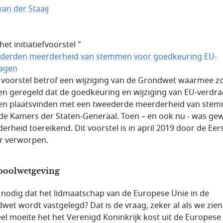
van der Staaij
het initiatiefvoorstel "
derden meerderheid van stemmen voor goedkeuring EU-
agen
t voorstel betrof een wijziging van de Grondwet waarmee z
n geregeld dat de goedkeuring en wijziging van EU-verdr
n plaatsvinden met een tweederde meerderheid van ste
ide Kamers der Staten-Generaal. Toen – en ook nu - was g
erheid toereikend. Dit voorstel is in april 2019 door de Eer
r verworpen.
oolwetgeving
t nodig dat het lidmaatschap van de Europese Unie in de
wet wordt vastgelegd? Dat is de vraag, zeker al als we zien
el moeite het het Verenigd Koninkrijk kost uit de Europese