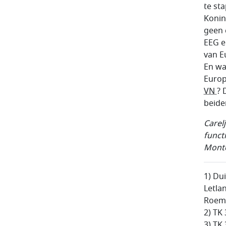
te st
Konin
geen 
EEG e
van E
En wa
Europ
VN
? 
beide
Carel
funct
Monte
1) Dui
Letlan
Roeme
2) TK 
3) TK 