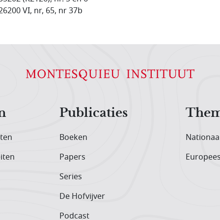
26200 VI, nr, 65, nr 37b
n
Publicaties
Them
iten
Boeken
Nationaa
iten
Papers
Europee
Series
De Hofvijver
Podcast