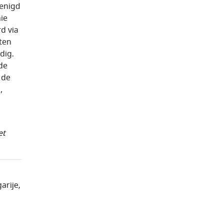
renigd
ie
d via
ten
dig.
de
 de
,
et
arije,