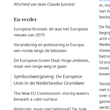
Afscheid van Jean-Claude Juncker
in, m
van h
beslu
En verder
De Ra
Europese Kroniek: dit was het Europese
begri
nieuws van 2019
acht 
Neder
Verandering en politisering in Europa:
moete
een ronde langs de lidstaten
betro
De Europese Green Deal: Hoge ambities,
Grond
maar een lange weg te gaan
moet 
boven
Symboolwetgeving: De Europese
Unie in de Nederlandse Grondwet
Tensl
niet 
The New EU Commission: stormy waters
over 
beneath a calm surface
geste
verdr
Verkozen, maar niet helemaal? De zaak