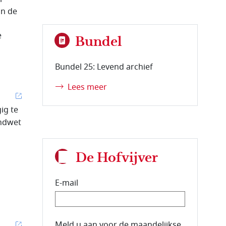
an de
e
Bundel
Bundel 25: Levend archief
Lees meer
ig te
ondwet
De Hofvijver
E-mail
E-mailadres van de abonnee.
Meld u aan voor de maandelijkse