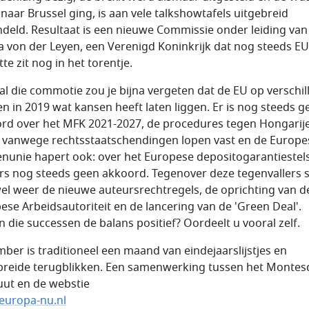
 naar Brussel ging, is aan vele talkshowtafels uitgebreid
deld. Resultaat is een nieuwe Commissie onder leiding van
a von der Leyen, een Verenigd Koninkrijk dat nog steeds EU-l
te zit nog in het torentje.
al die commotie zou je bijna vergeten dat de EU op verschi
en in 2019 wat kansen heeft laten liggen. Er is nog steeds g
rd over het MFK 2021-2027, de procedures tegen Hongarij
 vanwege rechtsstaatschendingen lopen vast en de Europe
nunie hapert ook: over het Europese depositogarantiestels
s nog steeds geen akkoord. Tegenover deze tegenvallers 
el weer de nieuwe auteursrechtregels, de oprichting van d
ese Arbeidsautoriteit en de lancering van de 'Green Deal'.
 die successen de balans positief? Oordeelt u vooral zelf.
ber is traditioneel een maand van eindejaarslijstjes en
breide terugblikken. Een samenwerking tussen het Montes
tuut en de webstie
uropa-nu.nl