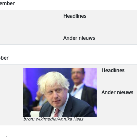
tember
Headlines
Ander nieuws
ober
Headlines
Ander nieuws
bron: wikimedia/Annika Haas