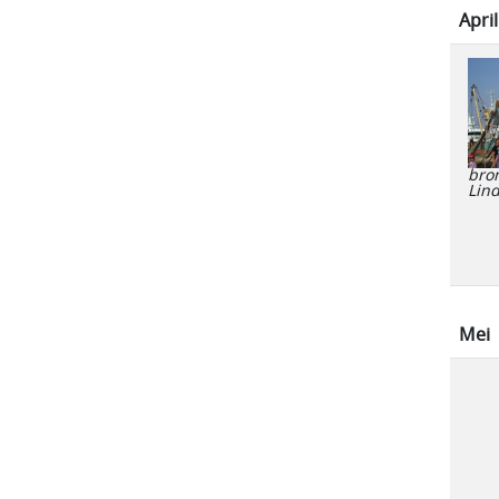
April
bro
Lin
Mei