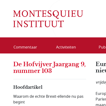
Overslaan en naar de inhoud gaan
Commentaar
Activiteiten
Publ
De Hofvijver Jaargang 9,
Eur
nie
nummer 103
vrijd
Hoofdartikel
Europ
Waarom de echte Brexit-ellende nu pas
Parle
begint
maand