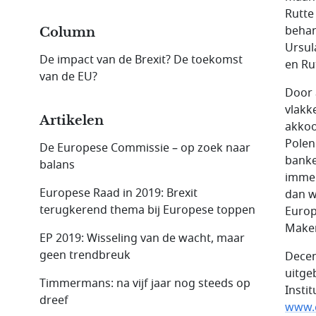
Rutte
behan
Column
Ursul
De impact van de Brexit? De toekomst
en Rut
van de EU?
Door 
vlakk
Artikelen
akkoo
Polen
De Europese Commissie – op zoek naar
banke
balans
immer
Europese Raad in 2019: Brexit
dan w
terugkerend thema bij Europese toppen
Europ
Maken
EP 2019: Wisseling van de wacht, maar
geen trendbreuk
Decem
uitge
Timmermans: na vijf jaar nog steeds op
Insti
dreef
www.e