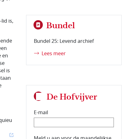
id is,
Bundel
llende
Bundel 25: Levend archief
een
Lees meer
e en
se
el is
staan
e
De Hofvijver
E-mail
quieu
E-mailadres van de abonnee.
Meld u aan voor de maandelijkse