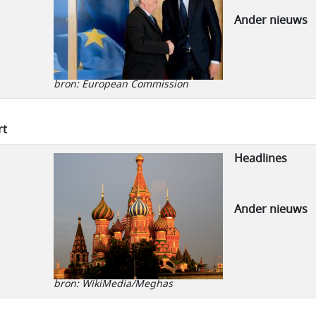
Ander nieuws
bron: European Commission
rt
Headlines
Ander nieuws
bron: WikiMedia/Meghas