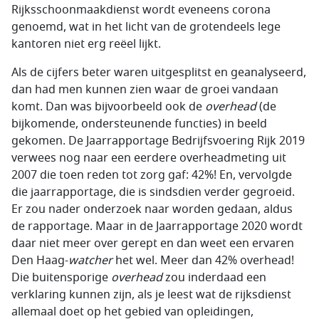
Rijksschoonmaakdienst wordt eveneens corona
genoemd, wat in het licht van de grotendeels lege
kantoren niet erg reëel lijkt.
Als de cijfers beter waren uitgesplitst en geanalyseerd,
dan had men kunnen zien waar de groei vandaan
komt. Dan was bijvoorbeeld ook de
overhead
(de
bijkomende, ondersteunende functies) in beeld
gekomen. De Jaarrapportage Bedrijfsvoering Rijk 2019
verwees nog naar een eerdere overheadmeting uit
2007 die toen reden tot zorg gaf: 42%! En, vervolgde
die jaarrapportage, die is sindsdien verder gegroeid.
Er zou nader onderzoek naar worden gedaan, aldus
de rapportage. Maar in de Jaarrapportage 2020 wordt
daar niet meer over gerept en dan weet een ervaren
Den Haag-
watcher
het wel. Meer dan 42%
overhead
!
Die buitensporige
overhead
zou inderdaad een
verklaring kunnen zijn, als je leest wat de rijksdienst
allemaal doet op het gebied van opleidingen,