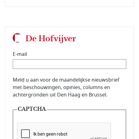
De Hofvijver
E-mail
E-mailadres van de abonnee.
Meld u aan voor de maandelijkse nieuwsbrief
met beschouwingen, opinies, columns en
achtergronden uit Den Haag en Brussel.
CAPTCHA