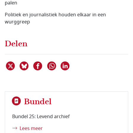
palen
Politiek en journalistiek houden elkaar in een
wurggreep
Delen
Deel dit item op X
Deel dit item op Bluesky
Deel dit item op Facebook
Deel dit item op Linkedin
Delen via WhatsApp
Bundel
Bundel 25: Levend archief
Lees meer