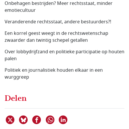
Onbehagen bestrijden? Meer rechtsstaat, minder
emotiecultuur
Veranderende rechtsstaat, andere bestuurders?!
Een korrel geest weegt in de rechtswetenschap
zwaarder dan twintig schepel getallen
Over lobbydrijfzand en politieke participatie op houten
palen
Politiek en journalistiek houden elkaar in een
wurggreep
Delen
Deel dit item op X
Deel dit item op Bluesky
Deel dit item op Facebook
Deel dit item op Linkedin
Delen via WhatsApp