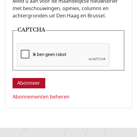
E-mailadres van de abonnee.
Meld u aan voor de maandelijkse nieuwsbrief
met beschouwingen, opinies, columns en
achtergronden uit Den Haag en Brussel.
CAPTCHA
Deze vraag is om te controleren dat u een mens be
Abonnementen beheren