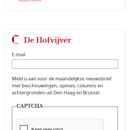
De Hofvijver
E-mail
E-mailadres van de abonnee.
Meld u aan voor de maandelijkse nieuwsbrief
met beschouwingen, opinies, columns en
achtergronden uit Den Haag en Brussel.
CAPTCHA