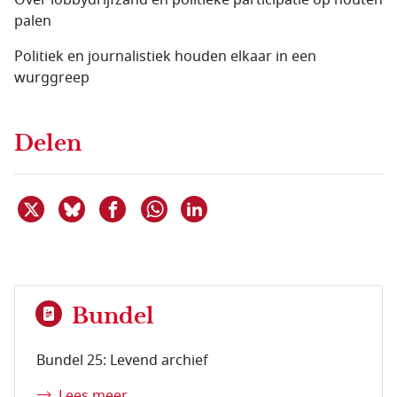
Over lobbydrijfzand en politieke participatie op houten
palen
Politiek en journalistiek houden elkaar in een
wurggreep
Delen
Deel dit item op X
Deel dit item op Bluesky
Deel dit item op Facebook
Deel dit item op Linkedin
Delen via WhatsApp
Bundel
Bundel 25: Levend archief
Lees meer