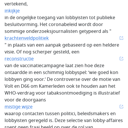
vertekend,
inkijkje
in de ongelijke toegang van lobbyisten tot publieke
besluitvorming. Het coronabeleid wordt door
sommige onderzoeksjournalisten getypeerd als "
krachtenveldpolitiek
" in plaats van een aanpak gebaseerd op een heldere
visie. Of nog scherper gesteld, een
reconstructie
van de vaccinatiecampagne laat zien hoe deze
ontaardde in een schimmig lobbyspel: ‘wie goed kon
lobbyen ging voor.’ De controverse over de motie van
Volt en D66 om Kamerleden ook te houden aan het
WHO-verdrag voor tabaksontmoediging is illustratief
voor de doorgaans
mistige wijze
waarop contacten tussen politici, beleidsmakers en
lobbyisten geregeld is. Deze selectie van lobby-affaires
roept geen fraai beeld op over de rol van