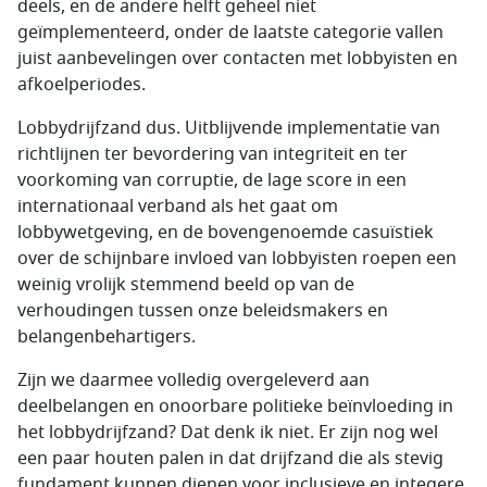
deels, en de andere helft geheel niet
geïmplementeerd, onder de laatste categorie vallen
juist aanbevelingen over contacten met lobbyisten en
afkoelperiodes.
Lobbydrijfzand dus. Uitblijvende implementatie van
richtlijnen ter bevordering van integriteit en ter
voorkoming van corruptie, de lage score in een
internationaal verband als het gaat om
lobbywetgeving, en de bovengenoemde casuïstiek
over de schijnbare invloed van lobbyisten roepen een
weinig vrolijk stemmend beeld op van de
verhoudingen tussen onze beleidsmakers en
belangenbehartigers.
Zijn we daarmee volledig overgeleverd aan
deelbelangen en onoorbare politieke beïnvloeding in
het lobbydrijfzand? Dat denk ik niet. Er zijn nog wel
een paar houten palen in dat drijfzand die als stevig
fundament kunnen dienen voor inclusieve en integere