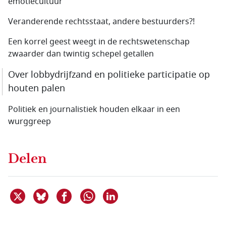
emotiecultuur
Veranderende rechtsstaat, andere bestuurders?!
Een korrel geest weegt in de rechtswetenschap
zwaarder dan twintig schepel getallen
Over lobbydrijfzand en politieke participatie op
houten palen
Politiek en journalistiek houden elkaar in een
wurggreep
Delen
Deel dit item op X
Deel dit item op Bluesky
Deel dit item op Facebook
Deel dit item op Linkedin
Delen via WhatsApp