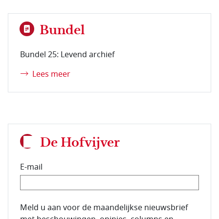
Bundel
Bundel 25: Levend archief
Lees meer
De Hofvijver
E-mail
E-mailadres van de abonnee.
Meld u aan voor de maandelijkse nieuwsbrief