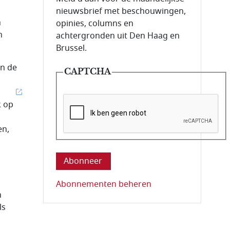
nieuwsbrief met beschouwingen,
n
opinies, columns en
n
achtergronden uit Den Haag en
Brussel.
an de
CAPTCHA
k op
en,
Deze vraag is om te controleren dat u ee
Abonnementen beheren
n
ls