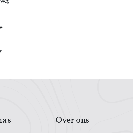
e weg
de
r
a's
Over ons