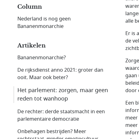
waren
Column
lange
Nederland is nog geen
alle 
Bananenmonarchie
Er is 
de ve
Artikelen
zichtb
Bananenmonarchie?
Zorge
waard
De rijksdienst anno 2021: groter dan
gaan 
ooit. Maar ook beter?
belei
Het parlement: zorgen, maar geen
door 
reden tot wanhoop
Een b
infor
De rechter: derde staatsmacht in een
meer 
parlementaire democratie
meer 
Onbehagen bestrijden? Meer
infor
rechtsstaat, minder emotiecultuur