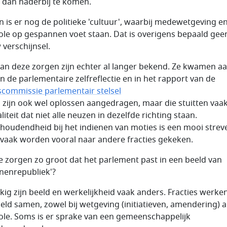
 dan naderbij te komen.
n is er nog de politieke 'cultuur', waarbij medewetgeving e
ole op gespannen voet staan. Dat is overigens bepaald gee
 verschijnsel.
van deze zorgen zijn echter al langer bekend. Ze kwamen a
in de parlementaire zelfreflectie en in het rapport van de
scommissie parlementair stelsel
n zijn ook wel oplossen aangedragen, maar die stuitten vaa
liteit dat niet alle neuzen in dezelfde richting staan.
houdendheid bij het indienen van moties is een mooi strev
vaak worden vooral naar andere fracties gekeken.
de zorgen zo groot dat het parlement past in een beeld van
nenrepubliek'?
kig zijn beeld en werkelijkheid vaak anders. Fracties werke
eld samen, zowel bij wetgeving (initiatieven, amendering) a
ole. Soms is er sprake van een gemeenschappelijk