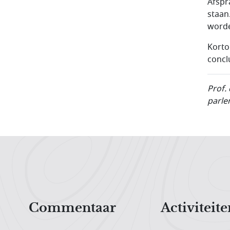
Afspr
staan
worde
Korto
concl
Prof.
parle
Hoofdnavigatiemenu
Commentaar
Activiteite