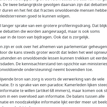
. De twee belangrijkste gevolgen daarvan zijn dat debatte
r duren en het feit dat fracties onvoldoende mensen hebb
beleidsterreinen goed te kunnen volgen.
al langer sprake van een grotere profileringsdrang. Dat blijk
le debatten die worden aangevraagd, maar is ook soms
aar in de toon van bijdragen. Ook dat is zorgelijk.
n zijn er ook over het afnemen van parlementair geheugen
oor de kans steeds groter wordt dat leden het wiel opnie
uitvinden en onvoldoende lessen kunnen trekken uit eerde
dsdaden. De kennisachterstand ten opzichte van ministerie
onvoldoende ondersteuning) neemt bovendien toe.
lijvende bron van zorg is voorts de verwerking van de vele
matie. Er is sprake van een paradox: Kamerleden lijken stee
informatie te willen (artikel 68 immers), maar komen ook s
om in een overvloed aan informatie. De balans tussen alle
matie en noodzakelijke informatie lijkt eerder meer uit beel