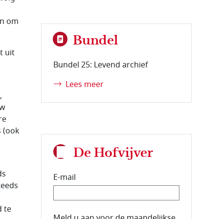
n
en om
Bundel
t uit
Bundel 25: Levend archief
Lees meer
,
uw
re
s (ook
De Hofvijver
ds
E-mail
teeds
d te
E-mailadres van de abonnee.
Meld u aan voor de maandelijkse