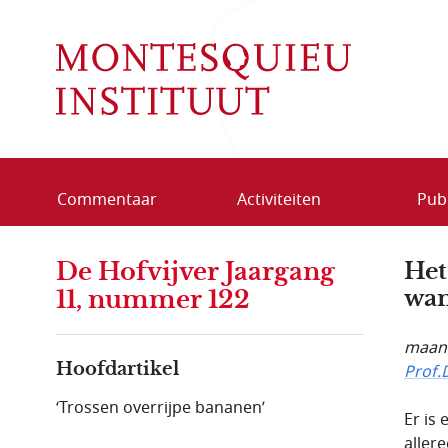
Overslaan en naar de inhoud gaan
Commentaar
Activiteiten
Publ
De Hofvijver Jaargang
Het
wa
11, nummer 122
maand
Hoofdartikel
Prof.
‘Trossen overrijpe bananen’
Er is
aller