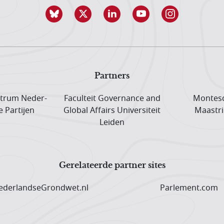
Partners
trum Neder­
Faculteit Governance and
Montesq
e Partijen
Global Affairs Universiteit
Maastri
Leiden
Gerelateerde partner sites
derlandseGrondwet.nl
Parlement.com