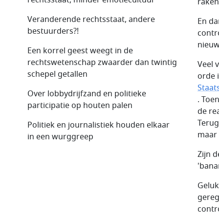
raken
Veranderende rechtsstaat, andere
En da
bestuurders?!
contr
nieuw
Een korrel geest weegt in de
rechtswetenschap zwaarder dan twintig
Veel 
schepel getallen
orde 
Staat
Over lobbydrijfzand en politieke
. Toe
participatie op houten palen
de rea
Terug
Politiek en journalistiek houden elkaar
maar 
in een wurggreep
Zijn 
'bana
Geluk
gereg
contr