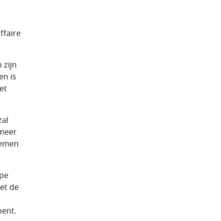
ffaire
 zijn
en is
et
zal
 meer
 nemen
ppe
et de
ment.