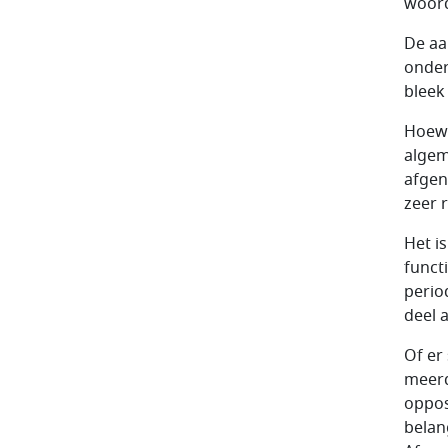
woor
De aa
onder
bleek
Hoewe
algem
afgen
zeer 
Het i
funct
perio
deel 
Of er
meerd
oppos
belan