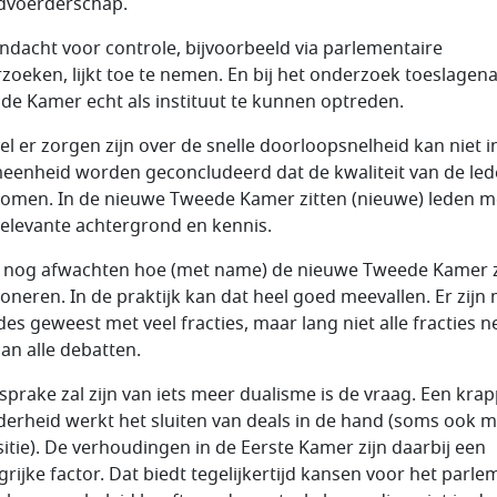
dvoerderschap.
ndacht voor controle, bijvoorbeeld via parlementaire
zoeken, lijkt toe te nemen. En bij het onderzoek toeslagena
 de Kamer echt als instituut te kunnen optreden.
l er zorgen zijn over de snelle doorloopsnelheid kan niet in
eenheid worden geconcludeerd dat de kwaliteit van de led
omen. In de nieuwe Tweede Kamer zitten (nieuwe) leden m
relevante achtergrond en kennis.
s nog afwachten hoe (met name) de nieuwe Tweede Kamer 
ioneren. In de praktijk kan dat heel goed meevallen. Er zijn
des geweest met veel fracties, maar lang niet alle fracties
aan alle debatten.
 sprake zal zijn van iets meer dualisme is de vraag. Een kra
erheid werkt het sluiten van deals in de hand (soms ook m
itie). De verhoudingen in de Eerste Kamer zijn daarbij een
grijke factor. Dat biedt tegelijkertijd kansen voor het parle