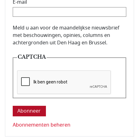
E-mail
E-mailadres van de abonnee.
Meld u aan voor de maandelijkse nieuwsbrief
met beschouwingen, opinies, columns en
achtergronden uit Den Haag en Brussel.
CAPTCHA
Deze vraag is om te controleren dat u een mens be
Abonnementen beheren