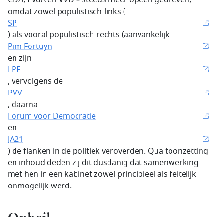
CDA, PvdA en VVD – steeds meer opeen gedreven,
omdat zowel populistisch-links (
SP
) als vooral populistisch-rechts (aanvankelijk
Pim Fortuyn
en zijn
LPF
, vervolgens de
PVV
, daarna
Forum voor Democratie
en
JA21
) de flanken in de politiek veroverden. Qua toonzetting
en inhoud deden zij dit dusdanig dat samenwerking
met hen in een kabinet zowel principieel als feitelijk
onmogelijk werd.