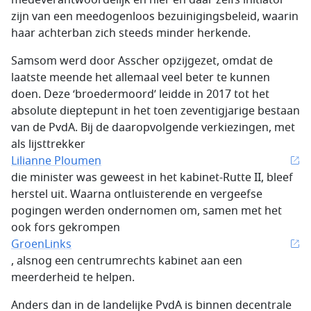
medeverantwoordelijk en hier en daar zelfs initiator
zijn van een meedogenloos bezuinigingsbeleid, waarin
haar achterban zich steeds minder herkende.
Samsom werd door Asscher opzijgezet, omdat de
laatste meende het allemaal veel beter te kunnen
doen. Deze ‘broedermoord’ leidde in 2017 tot het
absolute dieptepunt in het toen zeventigjarige bestaan
van de PvdA. Bij de daaropvolgende verkiezingen, met
als lijsttrekker
Lilianne Ploumen
die minister was geweest in het kabinet-Rutte II, bleef
herstel uit. Waarna ontluisterende en vergeefse
pogingen werden ondernomen om, samen met het
ook fors gekrompen
GroenLinks
, alsnog een centrumrechts kabinet aan een
meerderheid te helpen.
Anders dan in de landelijke PvdA is binnen decentrale