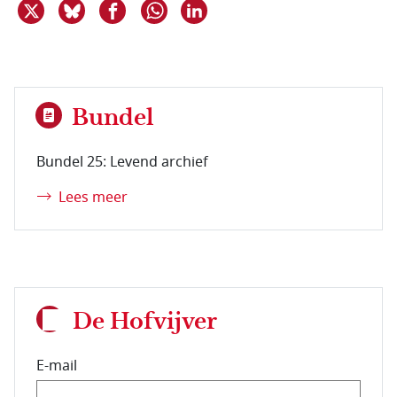
Deel dit item op X
Deel dit item op Bluesky
Deel dit item op Facebook
Deel dit item op Linkedin
Delen via WhatsApp
Bundel
Bundel 25: Levend archief
Lees meer
De Hofvijver
E-mail