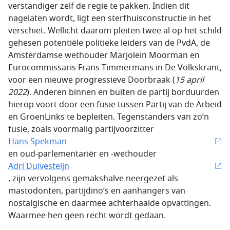
verstandiger zelf de regie te pakken. Indien dit
nagelaten wordt, ligt een sterfhuisconstructie in het
verschiet. Wellicht daarom pleiten twee al op het schild
gehesen potentiële politieke leiders van de PvdA, de
Amsterdamse wethouder Marjolein Moorman en
Eurocommissaris Frans Timmermans in De Volkskrant,
voor een nieuwe progressieve Doorbraak (
15 april
2022
). Anderen binnen en buiten de partij borduurden
hierop voort door een fusie tussen Partij van de Arbeid
en GroenLinks te bepleiten. Tegenstanders van zo’n
fusie, zoals voormalig partijvoorzitter
Hans Spekman
en oud-parlementariër en -wethouder
Adri Duivesteijn
, zijn vervolgens gemakshalve neergezet als
mastodonten, partijdino’s en aanhangers van
nostalgische en daarmee achterhaalde opvattingen.
Waarmee hen geen recht wordt gedaan.