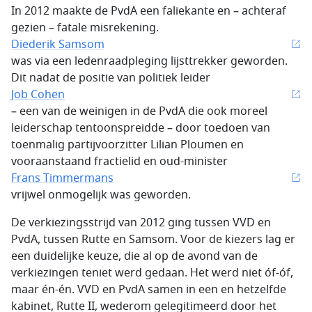
In 2012 maakte de PvdA een faliekante en – achteraf
gezien – fatale misrekening.
Diederik Samsom
was via een ledenraadpleging lijsttrekker geworden.
Dit nadat de positie van politiek leider
Job Cohen
– een van de weinigen in de PvdA die ook moreel
leiderschap tentoonspreidde – door toedoen van
toenmalig partijvoorzitter Lilian Ploumen en
vooraanstaand fractielid en oud-minister
Frans Timmermans
vrijwel onmogelijk was geworden.
De verkiezingsstrijd van 2012 ging tussen VVD en
PvdA, tussen Rutte en Samsom. Voor de kiezers lag er
een duidelijke keuze, die al op de avond van de
verkiezingen teniet werd gedaan. Het werd niet óf-óf,
maar én-én. VVD en PvdA samen in een en hetzelfde
kabinet, Rutte II, wederom gelegitimeerd door het