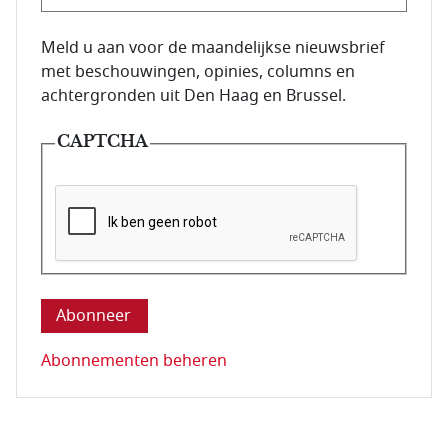
E-mailadres van de abonnee.
Meld u aan voor de maandelijkse nieuwsbrief
met beschouwingen, opinies, columns en
achtergronden uit Den Haag en Brussel.
CAPTCHA
Deze vraag is om te controleren dat u een mens be
Abonnementen beheren