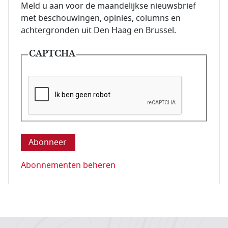
E-mailadres van de abonnee.
Meld u aan voor de maandelijkse nieuwsbrief
met beschouwingen, opinies, columns en
achtergronden uit Den Haag en Brussel.
CAPTCHA
Deze vraag is om te controleren dat u een mens be
Abonnementen beheren