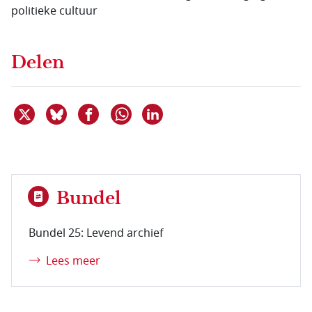
politieke cultuur
Delen
Deel dit item op X
Deel dit item op Bluesky
Deel dit item op Facebook
Deel dit item op Linkedin
Delen via WhatsApp
Bundel
Bundel 25: Levend archief
Lees meer