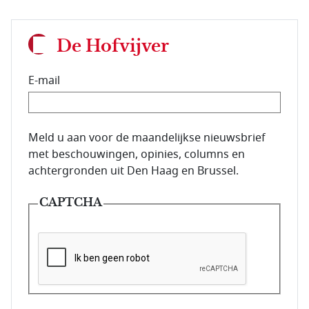
De Hofvijver
E-mail
E-mailadres van de abonnee.
Meld u aan voor de maandelijkse nieuwsbrief
met beschouwingen, opinies, columns en
achtergronden uit Den Haag en Brussel.
CAPTCHA
Deze vraag is om te controleren dat u een mens be