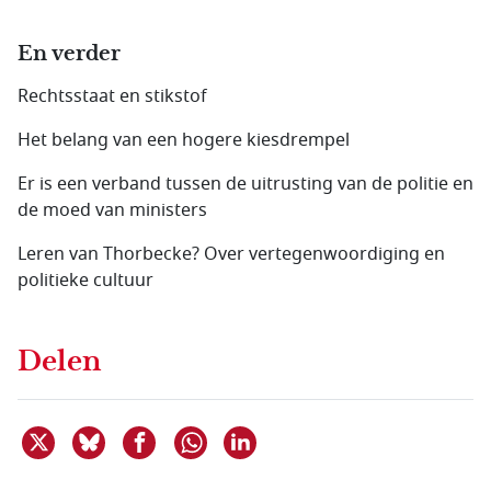
En verder
Rechtsstaat en stikstof
Het belang van een hogere kiesdrempel
Er is een verband tussen de uitrusting van de politie en
de moed van ministers
Leren van Thorbecke? Over vertegenwoordiging en
politieke cultuur
Delen
Deel dit item op X
Deel dit item op Bluesky
Deel dit item op Facebook
Deel dit item op Linkedin
Delen via WhatsApp