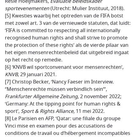
Resie Hoeijmakers,
Evaluatie beleidskader
sportevenementen
(Utrecht: Mulier Instituut, 2018).
[5] Kwesties waarbij het optreden van de FIFA botst
met zowel art. 3 van de vernieuwde statuten, dat luidt:
‘FIFA is committed to respecting all internationally
recognised human rights and shall strive to promote
the protection of these rights’ als de vierde pilaar van
het eigen mensenrechtenbeleid dat uitgebreid ingaat
op het recht op remedie.
[6] ‘KNVB wil sportconvenant voor mensenrechten’,
KNVB
, 29 januari 2021.
[7]
Christop Becker, ‘Nancy Faeser im Interview.
‘’Menschenrechte müssen verbindlich sein’’’,
Frankfurter Allgemeine Zeitung
, 2 november 2022;
‘Germany: At the tipping point for human rights &
sport’,
Sport & Rights Alliance
, 11 mei 2022.
[8]
Le Parisien en AFP, ‘Qatar: une filiale du groupe
Vinci mise en examen pour des accusations de
conditions de travail ou d’hébergement incompatibles