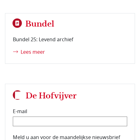
Bundel
Bundel 25: Levend archief
Lees meer
De Hofvijver
E-mail
E-mailadres van de abonnee.
Meld u aan voor de maandelijkse nieuwsbrief