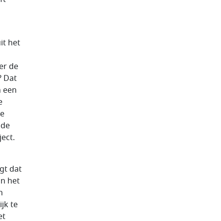
it het
er de
? Dat
n een
e
ze
 de
ect.
gt dat
n het
n
jk te
et