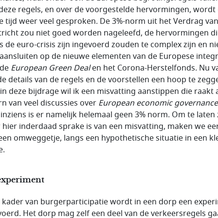
deze regels, en over de voorgestelde hervormingen, wordt
te tijd weer veel gesproken. De 3%-norm uit het Verdrag va
richt zou niet goed worden nageleefd, de hervormingen di
ns de euro-crisis zijn ingevoerd zouden te complex zijn en ni
aansluiten op de nieuwe elementen van de Europese integr
 de
European Green Deal
en het Corona-Herstelfonds. Nu va
de details van de regels en de voorstellen een hoop te zegg
in deze bijdrage wil ik een misvatting aanstippen die raakt
rn van veel discussies over
European economic governance
 inziens is er namelijk helemaal geen 3% norm. Om te laten 
r hier inderdaad sprake is van een misvatting, maken we ee
een omweggetje, langs een hypothetische situatie in een kl
e.
experiment
t kader van burgerparticipatie wordt in een dorp een exper
voerd. Het dorp mag zelf een deel van de verkeersregels g