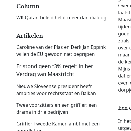
Over 
Column
laats
WK Qatar: beleid helpt meer dan dialoog
Maast
tijde
goed 
Artikelen
zoals
Caroline van der Plas en Derk Jan Eppink
over 
willen de EU gewoon niet begrijpen
maar 
de ke
Er stond geen “3% regel” in het
Mijns
Verdrag van Maastricht
dat e
even 
Nieuwe Sloveense president heeft
dorpj
ambities voor rechtsstaat en Balkan
Twee voorzitters en een griffier: een
Een 
drama in drie bedrijven
In he
Griffier Tweede Kamer, ambt met een
uitge
hoofdletter