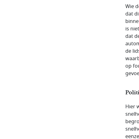
Wie d
dat d
binne
is ni
dat d
autom
de li
waarb
op fo
gevoe
Polit
Hier 
snelh
begro
snelh
eenze