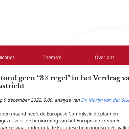
icaties
Thema's
Over ons
stond geen “3% regel” in het Verdrag v
stricht
ag 9 december 2022, 9:00
, analyse van
Dr. Marijn van der Slu
open maand heeft de Europese Commissie de plannen
ngezet voor de hervorming van het Europese
economic
rnance
, waaronder ook de Europese begrotingsregels valle