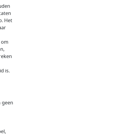
ouden
taten
p. Het
aar
s om
n,
preken
d is.
n geen
el,