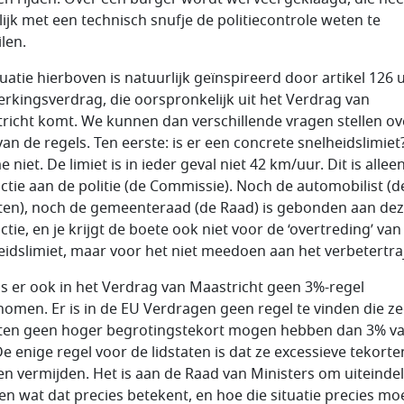
ijk met een technisch snufje de politiecontrole weten te
len.
uatie hierboven is natuurlijk geïnspireerd door artikel 126 u
rkingsverdrag, die oorspronkelijk uit het Verdrag van
richt komt. We kunnen dan verschillende vragen stellen ov
van de regels. Ten eerste: is er een concrete snelheidslimiet
me niet. De limiet is in ieder geval niet 42 km/uur. Dit is allee
uctie aan de politie (de Commissie). Noch de automobilist (d
aten), noch de gemeenteraad (de Raad) is gebonden aan de
ctie, en je krijgt de boete ook niet voor de ‘overtreding’ van
eidslimiet, maar voor het niet meedoen aan het verbetertraj
s er ook in het Verdrag van Maastricht geen 3%-regel
omen. Er is in de EU Verdragen geen regel te vinden die ze
aten geen hoger begrotingstekort mogen hebben dan 3% va
De enige regel voor de lidstaten is dat ze excessieve tekorte
n vermijden. Het is aan de Raad van Ministers om uiteindeli
en wat dat precies betekent, en hoe die situatie precies mo