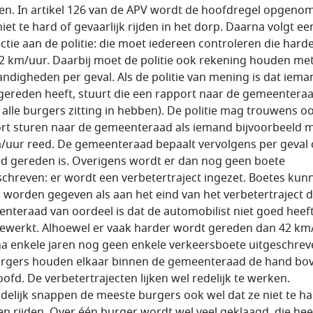
en. In artikel 126 van de APV wordt de hoofdregel opgenom
iet te hard of gevaarlijk rijden in het dorp. Daarna volgt ee
uctie aan de politie: die moet iedereen controleren die harder
2 km/uur. Daarbij moet de politie ook rekening houden me
ndigheden per geval. Als de politie van mening is dat iema
gereden heeft, stuurt die een rapport naar de gemeentera
 alle burgers zitting in hebben). De politie mag trouwens o
rt sturen naar de gemeenteraad als iemand bijvoorbeeld 
/uur reed. De gemeenteraad bepaalt vervolgens per geval 
rd gereden is. Overigens wordt er dan nog geen boete
schreven: er wordt een verbetertraject ingezet. Boetes kun
n worden gegeven als aan het eind van het verbetertraject 
nteraad van oordeel is dat de automobilist niet goed heef
werkt. Alhoewel er vaak harder wordt gereden dan 42 km
 na enkele jaren nog geen enkele verkeersboete uitgeschrev
rgers houden elkaar binnen de gemeenteraad de hand bo
oofd. De verbetertrajecten lijken wel redelijk te werken.
ndelijk snappen de meeste burgers ook wel dat ze niet te h
n rijden. Over één burger wordt wel veel geklaagd, die hee