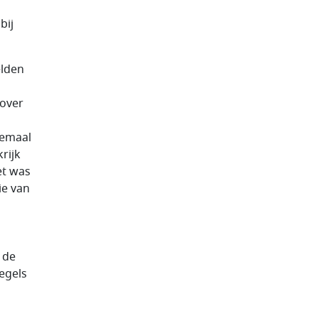
bij
elden
 over
lemaal
rijk
et was
ie van
n
 de
egels