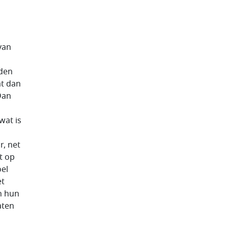
van
iden
at dan
Dan
wat is
r, net
t op
el
et
n hun
aten