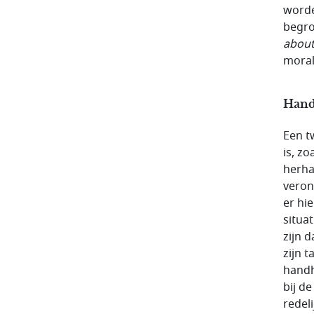
worde
begro
about
moral
Hand
Een t
is, z
herha
veron
er hi
situa
zijn 
zijn 
handha
bij d
redel