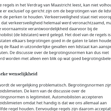
e regels in het Verdrag van Maastricht leest, kan niet volh
ie er exclusief op gericht zijn om de begrotingen van de lids
n de perken te houden. Verkeersveiligheid staat niet vooro
et dat verkeersveiligheid helemaal werd veronachtzaamd, m
e voornaamste verantwoordelijkheid daarvoor bij de
obilist (de lidstaten) werd gelegd. Het doel van de regels i
dstaten elkaars begrotingen goed in de gaten te laten houde
ij de Raad in uitzonderlijke gevallen een lidstaat kan aans
uten. De discussie over de begrotingsnormen kan dus niet
rd worden met alleen een blik op wat goed begrotingsbelei
ieke wenselijkheid
wordt de vergelijking problematisch. Begrotingsnormen zij
eidslimieten. De kern van de discussie over de
tingsnormen is legitimiteit. Automobilisten accepteren
eidslimieten omdat het handig is dat we ons allemaal aan
lfde regel houden. Eenvoudige regels zijn daarom acceptab