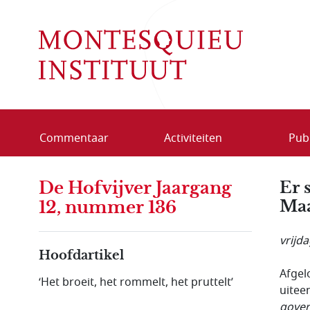
Overslaan en naar de inhoud gaan
Commentaar
Activiteiten
Publ
De Hofvijver Jaargang
Er 
Maa
12, nummer 136
vrijd
Hoofdartikel
Afgel
‘Het broeit, het rommelt, het pruttelt’
uitee
gove