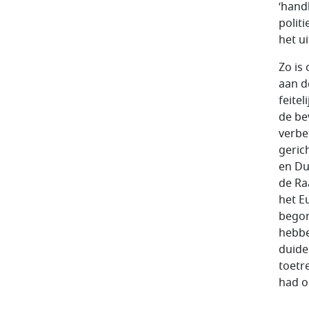
‘hand
polit
het u
Zo is 
aan de
feite
de be
verbe
geric
en Du
de Ra
het E
begon
hebbe
duide
toetr
had o