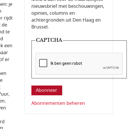
en: je
nieuwsbrief met beschouwingen,
n
opinies, columns en
 rijdt
achtergronden uit Den Haag en
t de
Brussel.
nd te
ad
CAPTCHA
ok een
maar
of er
nen
Deze vraag is om te controleren dat u ee
de
t
/uur,
en.
Abonnementen beheren
ven
ard
ft