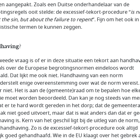
n aangepakt. Zoals een Duitse onderhandelaar van de
tingsregels ooit stelde: de excessief-tekort-procedure “
is n
 the sin, but about the failure to repent
”. Fijn om het ook in
istische termen te kunnen zeggen.
having?
weede vraag is of er in deze situatie een tekort aan handha
oals over de Europese begrotingsnormen eindeloos wordt
ald. Dat lijkt me ook niet. Handhaving van een norm
derstelt enige overeenstemming over wat de norm vereist. 
er niet. Het is aan de (gemeente)raad om te bepalen hoe elk
tie moet worden beoordeeld. Dan kan je nog steeds van me
dat er te hard wordt gereden in het dorp; dat de gemeenter
taak niet goed uitvoert, maar dat is wat anders dan dat er g
ving is. Kern van het geschil ligt bij de uitleg van de norm,
e handhaving. Zo is de excessief-tekort-procedure ook altijd
ijk goed gehandhaafd. Wie in de EU klaagt over het gebrek 