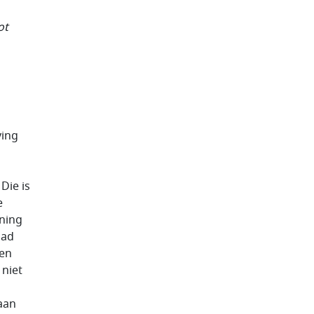
ot
ving
Die is
e
ning
aad
een
 niet
aan