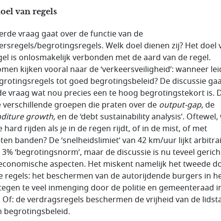
oel van regels
erde vraag gaat over de functie van de
ersregels/begrotingsregels. Welk doel dienen zij? Het doel 
gel is onlosmakelijk verbonden met de aard van de regel.
men kijken vooral naar de ‘verkeersveiligheid’: wanneer le
grotingsregels tot goed begrotingsbeleid? De discussie ga
de vraag wat nou precies een te hoog begrotingstekort is. 
e verschillende groepen die praten over de
output-gap
, de
diture growth,
en de ‘debt sustainability analysis’. Oftewel, 
 hard rijden als je in de regen rijdt, of in de mist, of met
ten banden? De ‘snelheidslimiet’ van 42 km/uur lijkt arbitrai
e 3% ‘begrotingsnorm’, maar de discussie is nu teveel gerich
economische aspecten. Het miskent namelijk het tweede do
e regels: het beschermen van de autorijdende burgers in h
tegen te veel inmenging door de politie en gemeenteraad i
jl. Of: de verdragsregels beschermen de vrijheid van de lidst
n begrotingsbeleid.