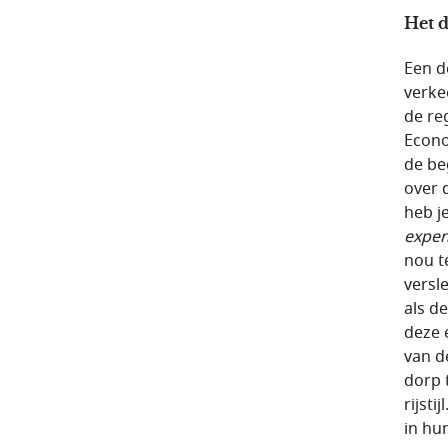
Het d
Een d
verke
de re
Econo
de be
over 
heb j
expen
nou te
versle
als d
deze 
van d
dorp 
rijsti
in hu