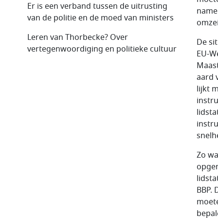
Er is een verband tussen de uitrusting
namel
van de politie en de moed van ministers
omzei
Leren van Thorbecke? Over
De sit
vertegenwoordiging en politieke cultuur
EU-We
Maast
aard 
lijkt 
instr
lidst
instru
snelh
Zo wa
opgen
lidst
BBP. 
moete
bepal