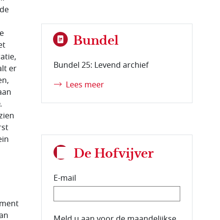
 de
n
e
Bundel
et
atie,
Bundel 25: Levend archief
lt er
en,
Lees meer
 aan
.
zien
rst
ein
De Hofvijver
E-mail
iment
aan
E-mailadres van de abonnee.
Meld u aan voor de maandelijkse