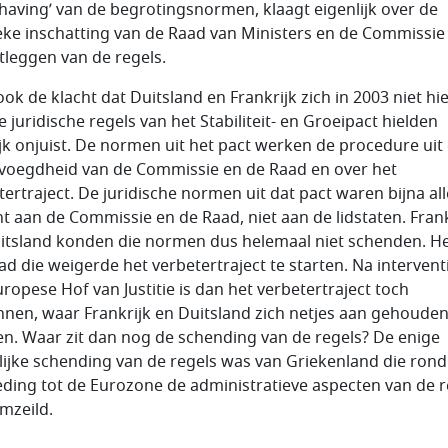
having’ van de begrotingsnormen, klaagt eigenlijk over de
ieke inschatting van de Raad van Ministers en de Commissie 
itleggen van de regels.
ook de klacht dat Duitsland en Frankrijk zich in 2003 niet hi
 juridische regels van het Stabiliteit- en Groeipact hielden
lijk onjuist. De normen uit het pact werken de procedure uit
voegdheid van de Commissie en de Raad en over het
tertraject. De juridische normen uit dat pact waren bijna al
ht aan de Commissie en de Raad, niet aan de lidstaten. Frank
itsland konden die normen dus helemaal niet schenden. H
ad die weigerde het verbetertraject te starten. Na intervent
uropese Hof van Justitie is dan het verbetertraject toch
nen, waar Frankrijk en Duitsland zich netjes aan gehoude
n. Waar zit dan nog de schending van de regels? De enige
lijke schending van de regels was van Griekenland die rond
eding tot de Eurozone de administratieve aspecten van de r
mzeild.