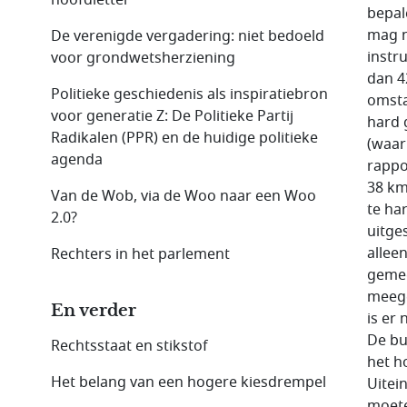
bepal
mag n
De verenigde vergadering: niet bedoeld
instr
voor grondwetsherziening
dan 4
Politieke geschiedenis als inspiratiebron
omsta
voor generatie Z: De Politieke Partij
hard 
Radikalen (PPR) en de huidige politieke
(waar
agenda
rappo
38 km
Van de Wob, via de Woo naar een Woo
te ha
2.0?
uitge
allee
Rechters in het parlement
gemee
meege
En verder
is er
De bu
Rechtsstaat en stikstof
het h
Het belang van een hogere kiesdrempel
Uitei
moete