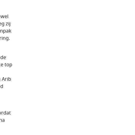
owel
g zij
aanpak
ring.
lde
ke top
n
 Arib
ed
ordat
jna