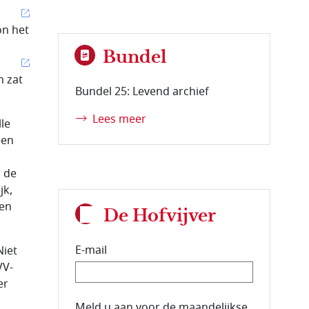
on het
Bundel
h zat
Bundel 25: Levend archief
Lees meer
lle
een
d de
jk,
ben
De Hofvijver
E-mail
Niet
VV-
er
E-mailadres van de abonnee.
Meld u aan voor de maandelijkse