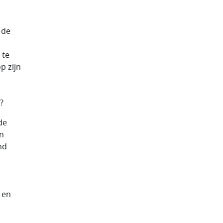
 de
 te
p zijn
?
de
en
nd
 en