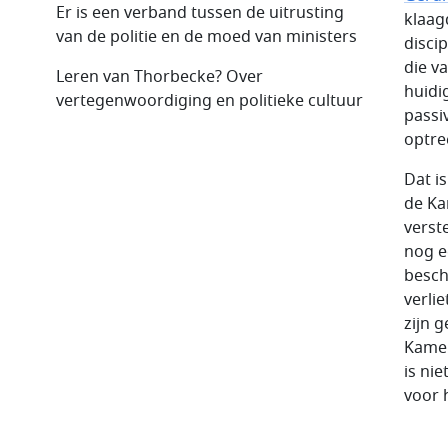
Er is een verband tussen de uitrusting
klaag
van de politie en de moed van ministers
disci
die v
Leren van Thorbecke? Over
huidi
vertegenwoordiging en politieke cultuur
passiv
optre
Dat i
de Ka
verst
nog e
besch
verli
zijn 
Kamer
is ni
voor 