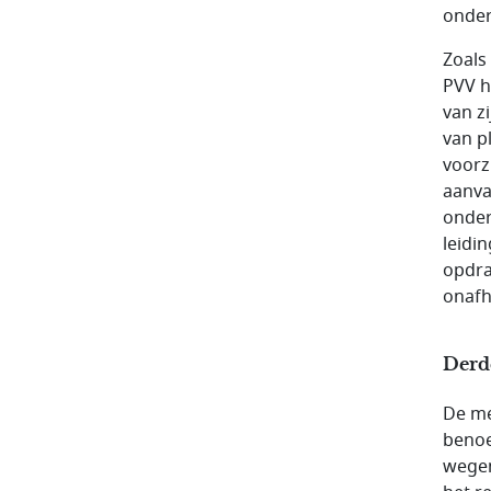
onder
Zoals
PVV h
van z
van p
voorz
aanva
onder
leidi
opdra
onafh
Derde
De me
benoe
wegen