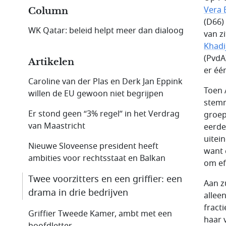
Vera
Column
(D66)
WK Qatar: beleid helpt meer dan dialoog
van z
Khadi
(PvdA
Artikelen
er éé
Caroline van der Plas en Derk Jan Eppink
Toen 
willen de EU gewoon niet begrijpen
stemm
Er stond geen “3% regel” in het Verdrag
groep
van Maastricht
eerde
uitei
Nieuwe Sloveense president heeft
want 
ambities voor rechtsstaat en Balkan
om ef
Twee voorzitters en een griffier: een
Aan z
drama in drie bedrijven
allee
fract
Griffier Tweede Kamer, ambt met een
haar 
hoofdletter