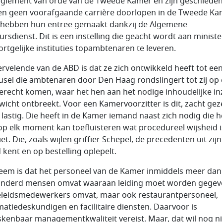
eglement van orde van de Tweede Kamer en zijn geschiedenis
n geen voorafgaande carrière doorlopen in de Tweede Ka
hebben hun entree gemaakt dankzij de Algemene
ursdienst. Dit is een instelling die geacht wordt aan ministe
ortgelijke instituties topambtenaren te leveren.
ervelende van de ABD is dat ze zich ontwikkeld heeft tot ee
usel die ambtenaren door Den Haag rondslingert tot zij op
terecht komen, waar het hen aan het nodige inhoudelijke in
wicht ontbreekt. Voor een Kamervoorzitter is dit, zacht gez
 lastig. Die heeft in de Kamer iemand naast zich nodig die 
op elk moment kan toefluisteren wat procedureel wijsheid i
et. Die, zoals wijlen griffier Schepel, de precedenten uit zijn
 kent en op bestelling oplepelt.
eem is dat het personeel van de Kamer inmiddels meer dan
nderd mensen omvat waaraan leiding moet worden gegev
eleidsmedewerkers omvat, maar ook restaurantpersoneel,
matiedeskundigen en facilitaire diensten. Daarvoor is
kenbaar managementkwaliteit vereist. Maar, dat wil nog ni