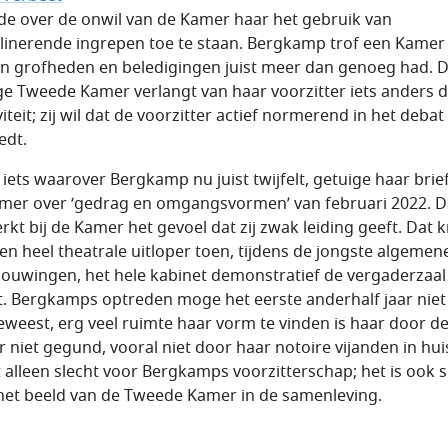
de over de onwil van de Kamer haar het gebruik van
plinerende ingrepen toe te staan. Bergkamp trof een Kamer
an grofheden en beledigingen juist meer dan genoeg had. 
ge Tweede Kamer verlangt van haar voorzitter iets anders 
iteit; zij wil dat de voorzitter actief normerend in het debat
edt.
s iets waarover Bergkamp nu juist twijfelt, getuige haar brie
mer over ‘gedrag en omgangsvormen’ van februari 2022. D
erkt bij de Kamer het gevoel dat zij zwak leiding geeft. Dat 
en heel theatrale uitloper toen, tijdens de jongste algemen
ouwingen, het hele kabinet demonstratief de vergaderzaal
et. Bergkamps optreden moge het eerste anderhalf jaar niet
geweest, erg veel ruimte haar vorm te vinden is haar door d
 niet gegund, vooral niet door haar notoire vijanden in hui
et alleen slecht voor Bergkamps voorzitterschap; het is ook s
het beeld van de Tweede Kamer in de samenleving.