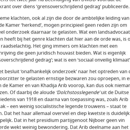
krant over diens ‘grensoverschrijdend gedrag’ publiceerde.
eme klachten, ook al zijn die door de ambtelijke leiding van
e Kamer ‘herkend’, mogen principieel geen reden zijn om
ieel onderzoek daarnaar te gelasten. Wat een landsadvocaat
n heeft bij het genre klachten dat hier aan de orde was, is o
 raadselachtig. Het ging immers om klachten met een
rijving die geen juridisch houvast bieden. Wat is eigenlijk
soverschrijdend gedrag’; wat is een ‘sociaal onveilig klimaat’
et besluit ‘onafhankelijk onderzoek’ naar het optreden van 
oorzitter te gelasten ernstige bezwaren zou oproepen, in 
n de Kamer en van Khadija Arib voorop, kan dus ook niema
zen. Of daarbij de aloude
‘Dolchstosslegende’
uit de Duitse
iedenis van 1918 en daarna van toepassing was, zoals Arib
rak – een weinig socialistische legende trouwens – staat te
n. Dat het haar allemaal overviel en diep kwetste is duidelijk
jpelijk. Dat in het presidium partijgenoot Nijboer geen vin
erde wekt weinig bewondering. Dat Arib deelname aan het