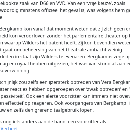
ekookte zaak van D66 en VVD. Van een ‘vrije keuze’, zoals
woordig minstens officieel het geval is, was volgens hem 
e
 Bergkamp kon vanaf dat moment weten dat zij zich geen e
eid kon veroorloven zonder het parlementaire theater op 
n waarop Wilders het patent heeft. Zij kon bovendien weten
et gaat om beheersing van het theatrale ambacht weinig
leden in staat zijn Wilders te evenaren. Bergkamps zege o
 mag er royaal hebben uitgezien, het was van stond af aan 
soverwinning.
chijnlijk zou zelfs een ijzersterk optreden van Vera Bergka
itter reacties hebben opgeroepen over ‘zwak optreden’ en ‘
 passiviteit’. Ook een alerte voorzitter kan immers niet over
n effectief op reageren. Ook voorgangers van Bergkamp l
ruw en zelfs denigrerend taalgebruik lopen.
s nog iets anders aan de hand: een voorzitter als
 Verbeet