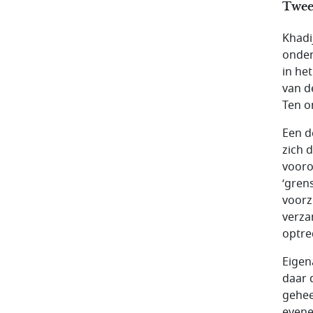
Tweed
Khadi
onder
in he
van d
Ten o
Een d
zich 
vooro
‘gren
voorz
verza
optre
Eigen
daar 
gehee
evene