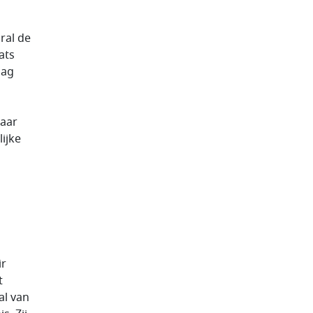
ral de
ats
aag
n
maar
ijke
ir
t
al van