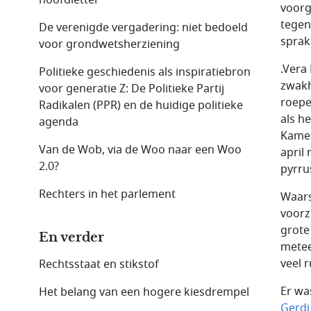
voorg
tegen
De verenigde vergadering: niet bedoeld
sprak
voor grondwetsherziening
.Vera
Politieke geschiedenis als inspiratiebron
zwakh
voor generatie Z: De Politieke Partij
roepe
Radikalen (PPR) en de huidige politieke
als h
agenda
Kamer
Van de Wob, via de Woo naar een Woo
april
2.0?
pyrru
Rechters in het parlement
Waars
voorz
grote
En verder
metee
veel 
Rechtsstaat en stikstof
Er wa
Het belang van een hogere kiesdrempel
Gerdi