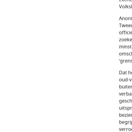
Volks
Anoni
Tweed
offic
zoeke
minst
omsch
‘gren
Dat h
oud-v
buite
verba
gesch
uitsp
bezie
begri
verro