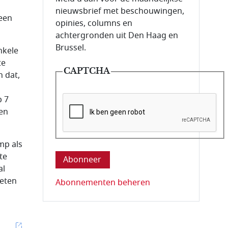
nieuwsbrief met beschouwingen,
geen
opinies, columns en
achtergronden uit Den Haag en
Brussel.
nkele
te
CAPTCHA
 dat,
p 7
een
Deze vraag is om te controleren dat u ee
mp als
te
al
ieten
Abonnementen beheren