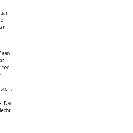
 aan
De
dan
f aan
at
kreeg
e
 sterk
e
s. Dat
lecht