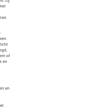
. Zij
mer
ries
n
 een
zicht
egd,
hem of
s en
en en
et