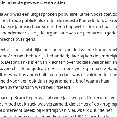
e acte: de gewezen voorzitter
ja Arib was een uitgesproken populaire Kamervoorzitter, z
 het brede publiek als onder de meeste Kamerleden, al kree
t laatste jaar van haar voorzitterschap wel kritiek op haar 
e pandemiecrisis bij de organisatie van de plenaire vergade
nrechte overigens.
eel van het ambtelijke personeel van de Tweede Kamer voe
door Arib niet behoorlijk behandeld; daarbij liep de ambtelij
p. Desondanks is er van klachten over ‘sociale veiligheid’ e
soverschrijdend gedrag’ nooit serieus werk gemaakt zolang
itter was. Pas anderhalf jaar na dato was er voldoende mo
meld voor een ook dan nog anonieme brief waarin haar
den systematisch werd bekritiseerd.
aardig: Bram Peper was al twee jaar weg uit Rotterdam, vo
de moed tot kritiek was verzameld, die achteraf ook nog bi
l onterecht bleek; bij Matthijs van Nieuwkerk duurde het
ens tot twee jaar na beëindiging van DWDD voordat de