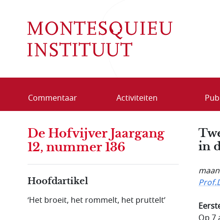
Overslaan en naar de inhoud gaan
Commentaar
Activiteiten
Publ
De Hofvijver Jaargang
Twe
in 
12, nummer 136
maand
Hoofdartikel
Prof.
‘Het broeit, het rommelt, het pruttelt’
Eerst
Op 7 