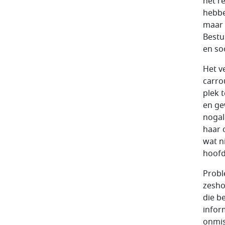
het r
hebbe
maar 
Bestu
en so
Het v
carro
plek 
en ge
nogal
haar 
wat ni
hoofd
Probl
zesho
die b
infor
onmis