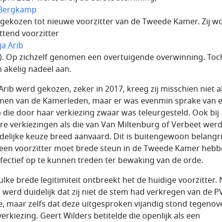
 Bergkamp
 gekozen tot nieuwe voorzitter van de Tweede Kamer. Zij w
ittend voorzitter
ja Arib
). Op zichzelf genomen een overtuigende overwinning. Toc
n akelig nadeel aan.
Arib werd gekozen, zeker in 2017, kreeg zij misschien niet a
en van de Kamerleden, maar er was evenmin sprake van 
 die door haar verkiezing zwaar was teleurgesteld. Ook bij
re verkiezingen als die van Van Miltenburg of Verbeet wer
ndelijke keuze breed aanvaard. Dit is buitengewoon belangri
een voorzitter moet brede steun in de Tweede Kamer heb
fectief op te kunnen treden ter bewaking van de orde.
ulke brede legitimiteit ontbreekt het de huidige voorzitter. 
n werd duidelijk dat zij niet de stem had verkregen van de P
ie, maar zelfs dat deze uitgesproken vijandig stond tegenov
verkiezing. Geert Wilders betitelde die openlijk als een