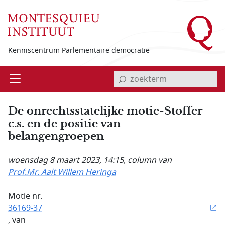
Overslaan en naar de inhoud gaan
Kenniscentrum Parlementaire democratie
invoerveld zoekterm
Open
Menu
De onrechtsstatelijke motie-Stoffer
c.s. en de positie van
belangengroepen
woensdag 8 maart 2023, 14:15
, column van
Prof.Mr. Aalt Willem Heringa
Motie nr.
36169-37
, van