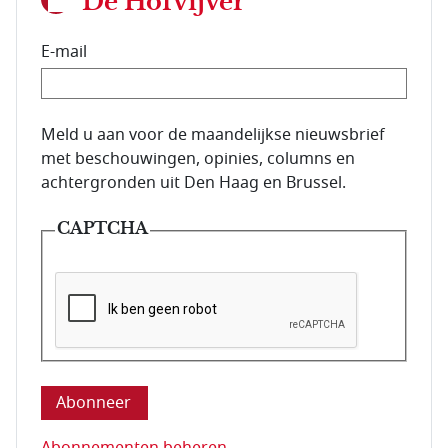
De Hofvijver
E-mail
E-mailadres van de abonnee.
Meld u aan voor de maandelijkse nieuwsbrief
met beschouwingen, opinies, columns en
achtergronden uit Den Haag en Brussel.
CAPTCHA
Deze vraag is om te controleren dat u een mens be
Abonnementen beheren