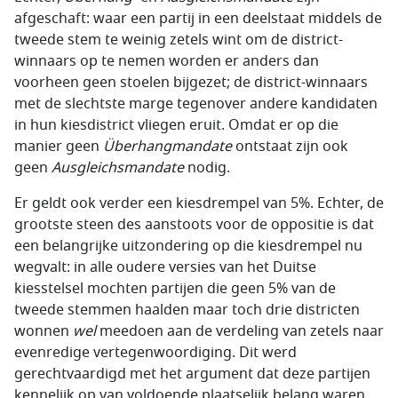
afgeschaft: waar een partij in een deelstaat middels de
tweede stem te weinig zetels wint om de district-
winnaars op te nemen worden er anders dan
voorheen geen stoelen bijgezet; de district-winnaars
met de slechtste marge tegenover andere kandidaten
in hun kiesdistrict vliegen eruit. Omdat er op die
manier geen
Überhangmandate
ontstaat zijn ook
geen
Ausgleichsmandate
nodig.
Er geldt ook verder een kiesdrempel van 5%. Echter, de
grootste steen des aanstoots voor de oppositie is dat
een belangrijke uitzondering op die kiesdrempel nu
wegvalt: in alle oudere versies van het Duitse
kiesstelsel mochten partijen die geen 5% van de
tweede stemmen haalden maar toch drie districten
wonnen
wel
meedoen aan de verdeling van zetels naar
evenredige vertegenwoordiging. Dit werd
gerechtvaardigd met het argument dat deze partijen
kennelijk op van voldoende plaatselijk belang waren