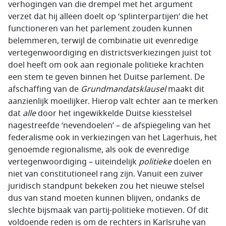
verhogingen van die drempel met het argument
verzet dat hij alleen doelt op ‘splinterpartijen’ die het
functioneren van het parlement zouden kunnen
belemmeren, terwijl de combinatie uit evenredige
vertegenwoordiging en districtsverkiezingen juist tot
doel heeft om ook aan regionale politieke krachten
een stem te geven binnen het Duitse parlement. De
afschaffing van de
Grundmandatsklausel
maakt dit
aanzienlijk moeilijker. Hierop valt echter aan te merken
dat
alle
door het ingewikkelde Duitse kiesstelsel
nagestreefde ‘nevendoelen’ – de afspiegeling van het
federalisme ook in verkiezingen van het Lagerhuis, het
genoemde regionalisme, als ook de evenredige
vertegenwoordiging – uiteindelijk
politieke
doelen en
niet van constitutioneel rang zijn. Vanuit een zuiver
juridisch standpunt bekeken zou het nieuwe stelsel
dus van stand moeten kunnen blijven, ondanks de
slechte bijsmaak van partij-politieke motieven. Of dit
voldoende reden is om de rechters in Karlsruhe van