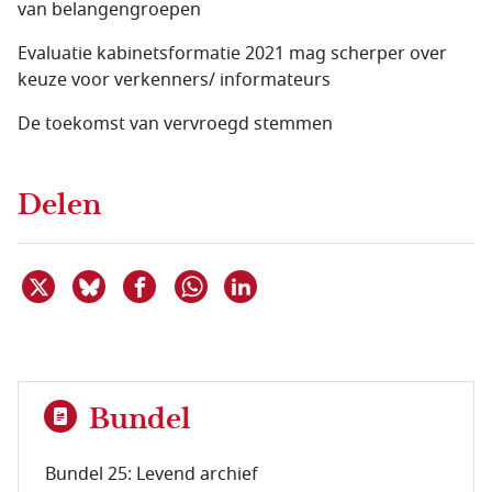
van belangengroepen
Evaluatie kabinetsformatie 2021 mag scherper over
keuze voor verkenners/ informateurs
De toekomst van vervroegd stemmen
Delen
Deel dit item op X
Deel dit item op Bluesky
Deel dit item op Facebook
Deel dit item op Linkedin
Delen via WhatsApp
Bundel
Bundel 25: Levend archief