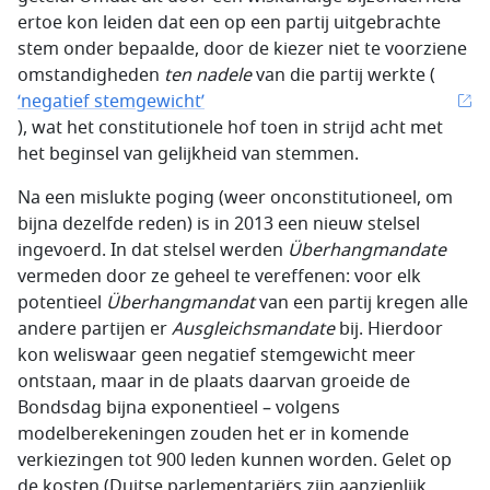
ertoe kon leiden dat een op een partij uitgebrachte
stem onder bepaalde, door de kiezer niet te voorziene
omstandigheden
ten nadele
van die partij werkte (
‘negatief stemgewicht’
), wat het constitutionele hof toen in strijd acht met
het beginsel van gelijkheid van stemmen.
Na een mislukte poging (weer onconstitutioneel, om
bijna dezelfde reden) is in 2013 een nieuw stelsel
ingevoerd. In dat stelsel werden
Überhangmandate
vermeden door ze geheel te vereffenen: voor elk
potentieel
Überhangmandat
van een partij kregen alle
andere partijen er
Ausgleichsmandate
bij. Hierdoor
kon weliswaar geen negatief stemgewicht meer
ontstaan, maar in de plaats daarvan groeide de
Bondsdag bijna exponentieel – volgens
modelberekeningen zouden het er in komende
verkiezingen tot 900 leden kunnen worden. Gelet op
de kosten (Duitse parlementariërs zijn aanzienlijk