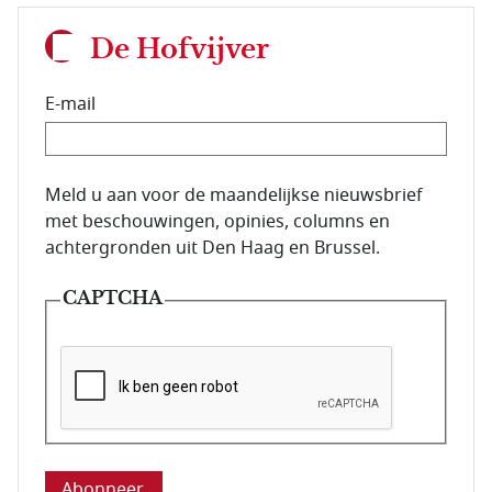
De Hofvijver
E-mail
E-mailadres van de abonnee.
Meld u aan voor de maandelijkse nieuwsbrief
met beschouwingen, opinies, columns en
achtergronden uit Den Haag en Brussel.
CAPTCHA
Deze vraag is om te controleren dat u een mens be